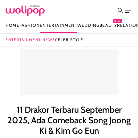
NEW
HOME
FASHION
ENTERTAINMENT
WEDDING
BEAUTY
RELATIO
ENTERTAINMENT NEWS
CELEB STYLE
11 Drakor Terbaru September
2025, Ada Comeback Song Joong
Ki & Kim Go Eun