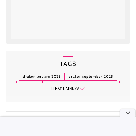
TAGS
drakor terbaru 2025
drakor september 2025
my youth
queen mantis
confidence man kr
LIHAT LAINNYA
tempest
you and everything else
a hundred memories
shins project
to the moon
walking on thin ice
first lady
the murky stream
hallyu-verse
...