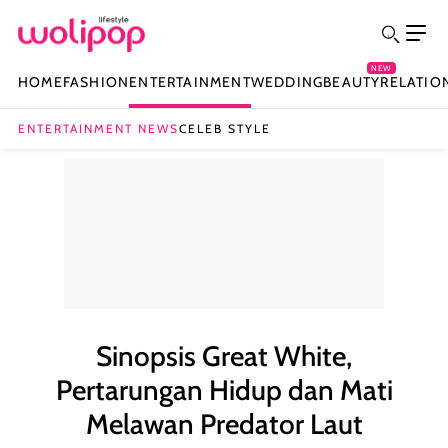
NEW
HOME
FASHION
ENTERTAINMENT
WEDDING
BEAUTY
RELATIO
ENTERTAINMENT NEWS
CELEB STYLE
Sinopsis Great White,
Pertarungan Hidup dan Mati
Melawan Predator Laut