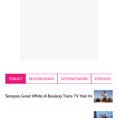
rambut sehari-
Kemasannya
sensai dinginy
hari. Pengalaman
ringkas sehingga
ada efek
penggunaan yang
mudah disimpan
lembabnya ju
konsisten menjadi
di dalam pouch
karna kulit aku
alasan produk ini
atau dibawa saat
kering meront
tetap masuk
bepergian. Dari
Kalau dipakai
dalam rutinitas.
penggunaan
dibawah mak
Hair mist ini
pertama,
juga ga peelin
memiliki aroma
teksturnya terasa
jadi nyaman gi
yang lembut dan
ringan dan mudah
Packagingnya 
memberikan
diratakan di kulit.
plastik tutup ul
kesan rambut
Produk juga
mutul botolny
lebih segar
memberikan hasil
meruncing jadi
TERKAIT
REKOMENDASI
DETIKNETWORK
POPULER
setelah
akhir yang
pas buat nakar
digunakan.
nyaman tanpa
sunscreennya.
Wanginya tidak
terasa lengket
terus udah SP
Sinopsis Great White di Bioskop Trans TV Hari Ini
terasa berlebihan
berlebihan. Varian
40 yang pasti
sehingga tetap
Bright Glow
cocok dipakai 
nyaman dipakai
memberikan efek
aktifitas outdo