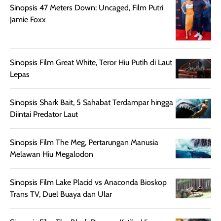
untuk aktivitas
akhir yang
juga. baru
Sinopsis 47 Meters Down: Uncaged, Film Putri
harian, baik
membuat kulit
pemakaaian 6
Jamie Foxx
sebelum maupun
tampak lebih
bulan tapi ker
setelah
cerah, namun
bersihnya mu
beraktivitas di luar
hasilnya tetap
ku
Sinopsis Film Great White, Teror Hiu Putih di Laut
ruangan. Selain
dapat berbeda
Lepas
memberikan
pada setiap jenis
aroma pada
kulit. Produk ini
rambut, produk ini
mengandung
Sinopsis Shark Bait, 5 Sahabat Terdampar hingga
juga membantu
Amino dan
Diintai Predator Laut
rambut terasa
Vitamin C, serta
lebih halus dan
dilengkapi SPF 35
Sinopsis Film The Meg, Pertarungan Manusia
mudah diatur
PA+++ untuk
Melawan Hiu Megalodon
setelah
membantu
diaplikasikan.
melindungi kulit
Kemasannya
dari paparan sinar
Sinopsis Film Lake Placid vs Anaconda Bioskop
praktis dengan
UV saat
Trans TV, Duel Buaya dan Ular
botol spray yang
beraktivitas di
mudah digunakan
siang hari.