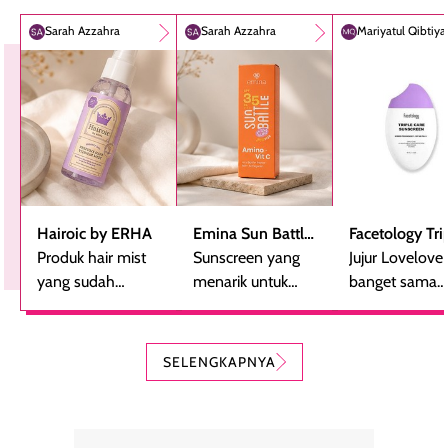
Sarah Azzahra
Sarah Azzahra
Mariyatul Qibtiy
Hairoic by ERHA
Emina Sun Battle
Facetology Tri
Produk hair mist
SPF 35 PA+++
Sunscreen yang
Care Sunscree
Jujur Lovelove
yang sudah
Bright Glow Fun
menarik untuk
SPF 40 PA+++
banget sama
beberapa kali
Size
dicoba, terutama
sunscreen iniii..
dibeli ulang
bagi yang mencari
suka sama
karena nyaman
perlindungan
teksturnya yg
SELENGKAPNYA
digunakan sebagai
harian dalam
milky lotion,
pelengkap
ukuran yang lebih
gampang
perawatan
praktis.
diratakan, ada