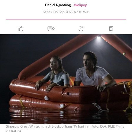
Daniel Ngantung -
Wolipop
Sabtu, 06 Sep 2025 16:30 WIB
0
Sinospis 'Great White', film di Bioskop Trans TV hari ini. (Foto: Dok. RLJE Films
via IMDb)