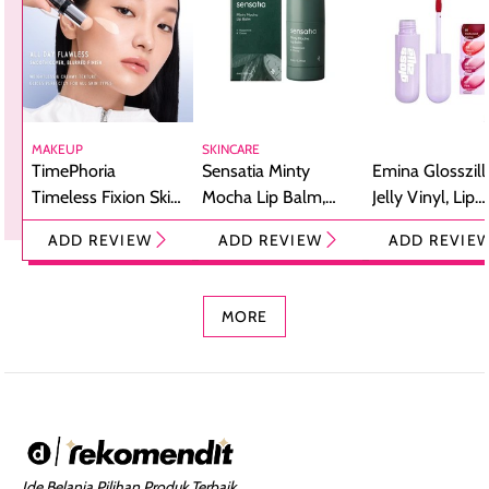
MAKEUP
SKINCARE
TimePhoria
Sensatia Minty
Emina Glosszill
Timeless Fixion Skin
Mocha Lip Balm,
Jelly Vinyl, Lip
Tint Stick,
Pelembap Bibir
Cream Glossy
ADD REVIEW
ADD REVIEW
ADD REVIE
Foundation dan
dengan Aroma
Ringan dengan 
Concealer 2-in-1
Cokelat
Bibir Plumpy
MORE
Ide Belanja Pilihan Produk Terbaik