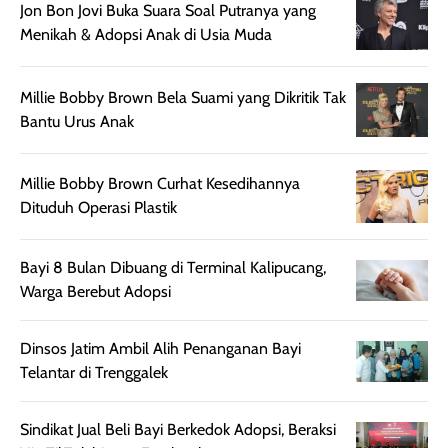
nyaman dipakai
memberikan efek
aktifitas outdo
Jon Bon Jovi Buka Suara Soal Putranya yang
untuk aktivitas
akhir yang
juga. baru
Menikah & Adopsi Anak di Usia Muda
harian, baik
membuat kulit
pemakaaian 6
sebelum maupun
tampak lebih
bulan tapi ker
setelah
cerah, namun
bersihnya mu
Millie Bobby Brown Bela Suami yang Dikritik Tak
beraktivitas di luar
hasilnya tetap
ku
Bantu Urus Anak
ruangan. Selain
dapat berbeda
memberikan
pada setiap jenis
Millie Bobby Brown Curhat Kesedihannya
aroma pada
kulit. Produk ini
Dituduh Operasi Plastik
rambut, produk ini
mengandung
juga membantu
Amino dan
rambut terasa
Vitamin C, serta
Bayi 8 Bulan Dibuang di Terminal Kalipucang,
lebih halus dan
dilengkapi SPF 35
Warga Berebut Adopsi
mudah diatur
PA+++ untuk
setelah
membantu
Dinsos Jatim Ambil Alih Penanganan Bayi
diaplikasikan.
melindungi kulit
Telantar di Trenggalek
Kemasannya
dari paparan sinar
praktis dengan
UV saat
Sindikat Jual Beli Bayi Berkedok Adopsi, Beraksi
botol spray yang
beraktivitas di