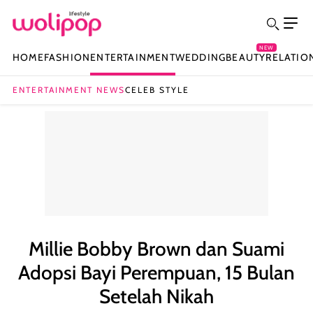
NEW
HOME
FASHION
ENTERTAINMENT
WEDDING
BEAUTY
RELATIO
ENTERTAINMENT NEWS
CELEB STYLE
Millie Bobby Brown dan Suami
Adopsi Bayi Perempuan, 15 Bulan
Setelah Nikah