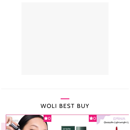
WOLI BEST BUY
0
0