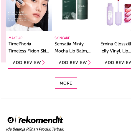
MAKEUP
SKINCARE
TimePhoria
Sensatia Minty
Emina Glosszill
Timeless Fixion Skin
Mocha Lip Balm,
Jelly Vinyl, Lip
Tint Stick,
Pelembap Bibir
Cream Glossy
ADD REVIEW
ADD REVIEW
ADD REVIE
Foundation dan
dengan Aroma
Ringan dengan 
Concealer 2-in-1
Cokelat
Bibir Plumpy
MORE
Ide Belanja Pilihan Produk Terbaik