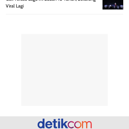
memudahkan
tetap optimal.
Viral Lagi
pengaplikasian
Karena baru
tanpa membuat
pertama kali
rambut terasa
mencoba, review
berat. Perlu
ini berfokus pada
diingat bahwa
kesan awal
ketahanan aroma
penggunaan.
dapat berbeda
Penilaian
pada setiap orang,
mengenai
tergantung jenis
performa dalam
rambut, aktivitas,
jangka panjang,
dan kondisi
seperti
lingkungan.
kenyamanan
Namun, dari
setelah
pengalaman
pemakaian rutin
penggunaan
atau
hingga repurchase
kecocokannya
beberapa kali,
pada berbagai