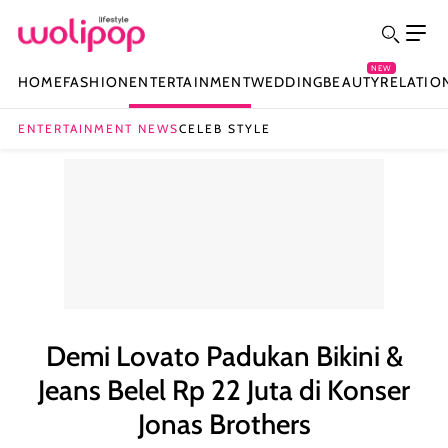
NEW
HOME
FASHION
ENTERTAINMENT
WEDDING
BEAUTY
RELATIO
ENTERTAINMENT NEWS
CELEB STYLE
Demi Lovato Padukan Bikini &
Jeans Belel Rp 22 Juta di Konser
Jonas Brothers