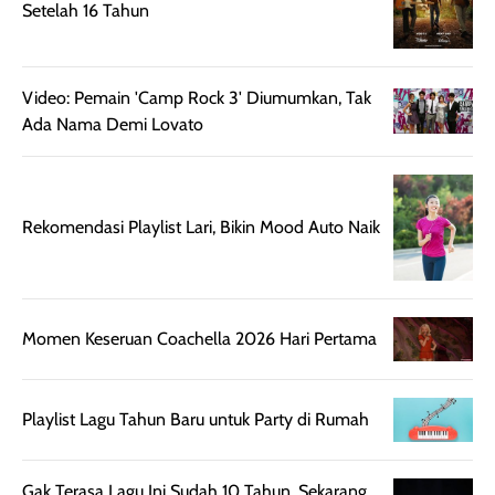
memberikan
pada setiap jenis
Setelah 16 Tahun
aroma pada
kulit. Produk ini
rambut, produk ini
mengandung
juga membantu
Amino dan
Video: Pemain 'Camp Rock 3' Diumumkan, Tak
rambut terasa
Vitamin C, serta
Ada Nama Demi Lovato
lebih halus dan
dilengkapi SPF 35
mudah diatur
PA+++ untuk
setelah
membantu
diaplikasikan.
melindungi kulit
Rekomendasi Playlist Lari, Bikin Mood Auto Naik
Kemasannya
dari paparan sinar
praktis dengan
UV saat
botol spray yang
beraktivitas di
mudah digunakan
siang hari.
Momen Keseruan Coachella 2026 Hari Pertama
dan cukup ringkas
Meskipun begitu,
untuk dibawa saat
sunscreen tetap
bepergian.
perlu diaplikasikan
Playlist Lagu Tahun Baru untuk Party di Rumah
Semprotan yang
ulang sesuai
dihasilkan juga
kebutuhan agar
merata sehingga
perlindungannya
Gak Terasa Lagu Ini Sudah 10 Tahun, Sekarang