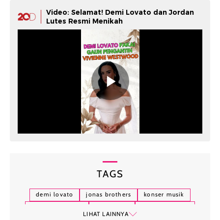
Video: Selamat! Demi Lovato dan Jordan
Lutes Resmi Menikah
TAGS
demi lovato
jonas brothers
konser musik
fashion selebriti
jeans belel
gaya minimalis
LIHAT LAINNYA