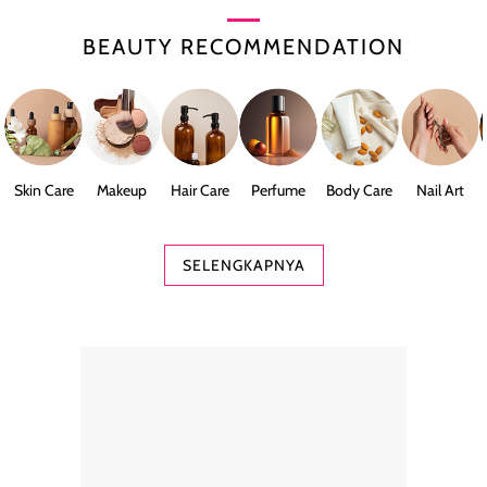
BEAUTY RECOMMENDATION
Skin Care
Makeup
Hair Care
Perfume
Body Care
Nail Art
SELENGKAPNYA