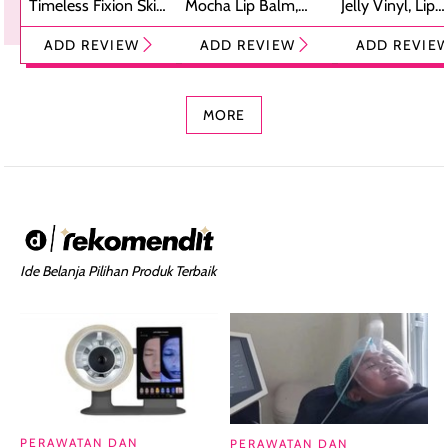
Timeless Fixion Skin
Mocha Lip Balm,
Jelly Vinyl, Lip
Tint Stick,
Pelembap Bibir
Cream Glossy
ADD REVIEW
ADD REVIEW
ADD REVIE
Foundation dan
dengan Aroma
Ringan dengan 
Concealer 2-in-1
Cokelat
Bibir Plumpy
MORE
Ide Belanja Pilihan Produk Terbaik
PERAWATAN DAN
PERAWATAN DAN