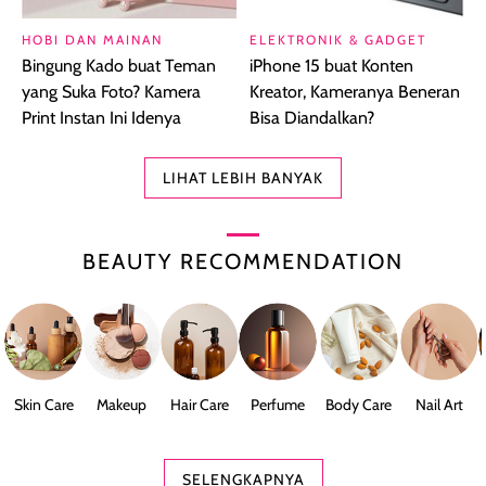
HOBI DAN MAINAN
ELEKTRONIK & GADGET
Bingung Kado buat Teman
iPhone 15 buat Konten
yang Suka Foto? Kamera
Kreator, Kameranya Beneran
Print Instan Ini Idenya
Bisa Diandalkan?
LIHAT LEBIH BANYAK
BEAUTY RECOMMENDATION
Skin Care
Makeup
Hair Care
Perfume
Body Care
Nail Art
SELENGKAPNYA