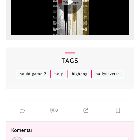
TAGS
squid game 2
t.o.p
bigbang
hallyu-verse
0
Komentar