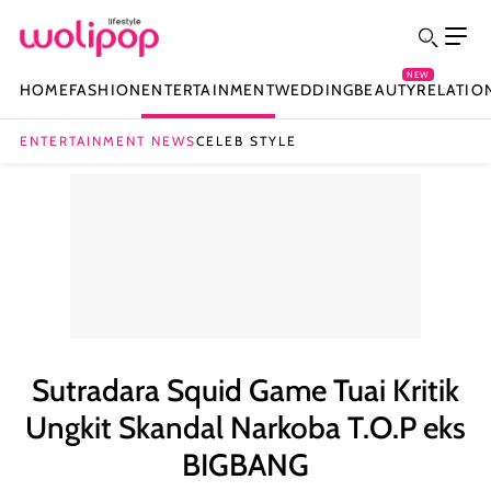
NEW
HOME
FASHION
ENTERTAINMENT
WEDDING
BEAUTY
RELATIO
ENTERTAINMENT NEWS
CELEB STYLE
Sutradara Squid Game Tuai Kritik
Ungkit Skandal Narkoba T.O.P eks
BIGBANG