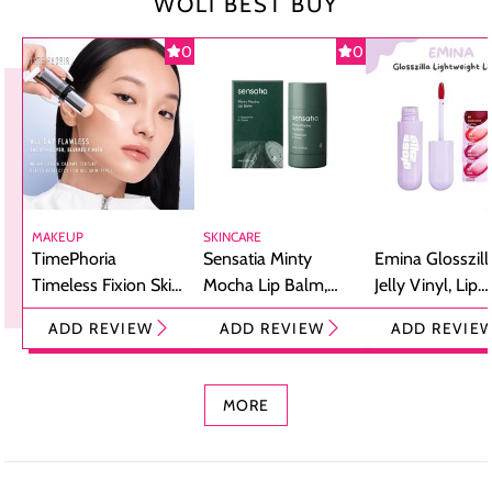
WOLI BEST BUY
0
0
MAKEUP
SKINCARE
TimePhoria
Sensatia Minty
Emina Glosszill
Timeless Fixion Skin
Mocha Lip Balm,
Jelly Vinyl, Lip
Tint Stick,
Pelembap Bibir
Cream Glossy
ADD REVIEW
ADD REVIEW
ADD REVIE
Foundation dan
dengan Aroma
Ringan dengan 
Concealer 2-in-1
Cokelat
Bibir Plumpy
MORE