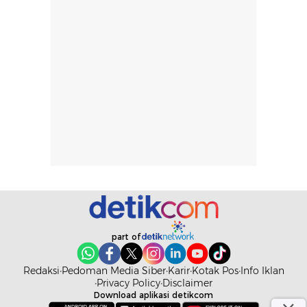
rambut, aktivitas,
jangka panjang,
dan kondisi
seperti
lingkungan.
kenyamanan
Namun, dari
setelah
pengalaman
pemakaian rutin
penggunaan
atau
hingga repurchase
kecocokannya
beberapa kali,
pada berbagai
performanya
kondisi kulit,
terasa cukup
masih
konsisten untuk
memerlukan
penggunaan
penggunaan lebih
sehari-hari.
lanjut.
part of
Redaksi
Pedoman Media Siber
Karir
Kotak Pos
Info Iklan
Privacy Policy
Disclaimer
Download aplikasi detikcom