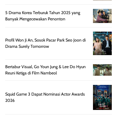
sehingga tetap
Bright Glow
cocok dipakai 
nyaman dipakai
memberikan efek
aktifitas outdo
5 Drama Korea Terburuk Tahun 2025 yang
untuk aktivitas
akhir yang
juga. baru
Banyak Mengecewakan Penonton
harian, baik
membuat kulit
pemakaaian 6
sebelum maupun
tampak lebih
bulan tapi ker
setelah
cerah, namun
bersihnya mu
Profil Won Ji An, Sosok Pacar Park Seo Joon di
beraktivitas di luar
hasilnya tetap
ku
Drama Surely Tomorrow
ruangan. Selain
dapat berbeda
memberikan
pada setiap jenis
aroma pada
kulit. Produk ini
rambut, produk ini
mengandung
Bertabur Visual, Go Youn Jung & Lee Do Hyun
juga membantu
Amino dan
Reuni Ketiga di Film Nambeol
rambut terasa
Vitamin C, serta
lebih halus dan
dilengkapi SPF 35
mudah diatur
PA+++ untuk
Squid Game 3 Dapat Nominasi Actor Awards
setelah
membantu
2026
diaplikasikan.
melindungi kulit
Kemasannya
dari paparan sinar
praktis dengan
UV saat