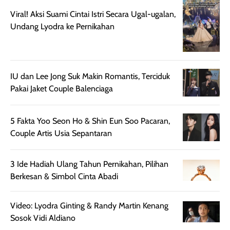
terasa berlebihan
berlebihan. Varian
40 yang pasti
Viral! Aksi Suami Cintai Istri Secara Ugal-ugalan,
sehingga tetap
Bright Glow
cocok dipakai 
Undang Lyodra ke Pernikahan
nyaman dipakai
memberikan efek
aktifitas outdo
untuk aktivitas
akhir yang
juga. baru
harian, baik
membuat kulit
pemakaaian 6
sebelum maupun
tampak lebih
bulan tapi ker
IU dan Lee Jong Suk Makin Romantis, Terciduk
setelah
cerah, namun
bersihnya mu
Pakai Jaket Couple Balenciaga
beraktivitas di luar
hasilnya tetap
ku
ruangan. Selain
dapat berbeda
5 Fakta Yoo Seon Ho & Shin Eun Soo Pacaran,
memberikan
pada setiap jenis
Couple Artis Usia Sepantaran
aroma pada
kulit. Produk ini
rambut, produk ini
mengandung
juga membantu
Amino dan
3 Ide Hadiah Ulang Tahun Pernikahan, Pilihan
rambut terasa
Vitamin C, serta
Berkesan & Simbol Cinta Abadi
lebih halus dan
dilengkapi SPF 35
mudah diatur
PA+++ untuk
Video: Lyodra Ginting & Randy Martin Kenang
setelah
membantu
Sosok Vidi Aldiano
diaplikasikan.
melindungi kulit