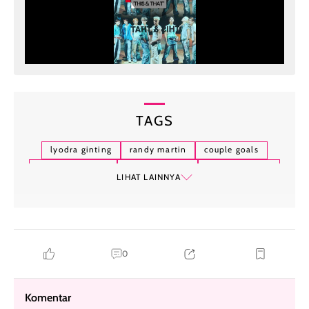
TAGS
lyodra ginting
randy martin
couple goals
dinner romantis
momen manis
fashion couple
LIHAT LAINNYA
hubungan publik
selebriti indonesia
instagram moments
kemesraan
0
Komentar