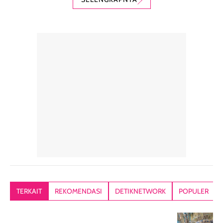
digunakan sebagai
harian dalam
milky lotion,
pelengkap
ukuran yang lebih
gampang
perawatan
praktis.
diratakan, ada
rambut sehari-
Kemasannya
sensai dinginy
hari. Pengalaman
ringkas sehingga
ada efek
penggunaan yang
mudah disimpan
lembabnya ju
konsisten menjadi
di dalam pouch
karna kulit aku
alasan produk ini
atau dibawa saat
kering meront
tetap masuk
bepergian. Dari
Kalau dipakai
dalam rutinitas.
penggunaan
dibawah mak
Hair mist ini
pertama,
juga ga peelin
memiliki aroma
teksturnya terasa
jadi nyaman gi
yang lembut dan
ringan dan mudah
Packagingnya 
memberikan
diratakan di kulit.
plastik tutup ul
kesan rambut
Produk juga
mutul botolny
lebih segar
memberikan hasil
meruncing jadi
TERKAIT
REKOMENDASI
DETIKNETWORK
POPULER
setelah
akhir yang
pas buat nakar
digunakan.
nyaman tanpa
sunscreennya.
Wanginya tidak
terasa lengket
terus udah SP