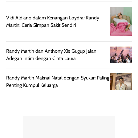
Kemasannya
dari paparan sinar
praktis dengan
UV saat
botol spray yang
beraktivitas di
Vidi Aldiano dalam Kenangan Loydra-Randy
mudah digunakan
siang hari.
Martin: Ceria Simpan Sakit Sendiri
dan cukup ringkas
Meskipun begitu,
untuk dibawa saat
sunscreen tetap
bepergian.
perlu diaplikasikan
Randy Martin dan Anthony Xie Gugup Jalani
Semprotan yang
ulang sesuai
Adegan Intim dengan Cinta Laura
dihasilkan juga
kebutuhan agar
merata sehingga
perlindungannya
memudahkan
tetap optimal.
Randy Martin Maknai Natal dengan Syukur: Paling
pengaplikasian
Karena baru
Penting Kumpul Keluarga
tanpa membuat
pertama kali
rambut terasa
mencoba, review
berat. Perlu
ini berfokus pada
diingat bahwa
kesan awal
ketahanan aroma
penggunaan.
dapat berbeda
Penilaian
pada setiap orang,
mengenai