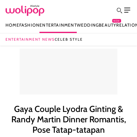
NEW
HOME
FASHION
ENTERTAINMENT
WEDDING
BEAUTY
RELATIO
ENTERTAINMENT NEWS
CELEB STYLE
Gaya Couple Lyodra Ginting &
Randy Martin Dinner Romantis,
Pose Tatap-tatapan