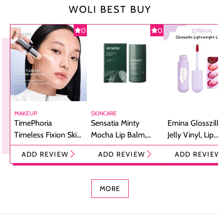
WOLI BEST BUY
0
0
MAKEUP
SKINCARE
TimePhoria
Sensatia Minty
Emina Glosszill
Timeless Fixion Skin
Mocha Lip Balm,
Jelly Vinyl, Lip
Tint Stick,
Pelembap Bibir
Cream Glossy
ADD REVIEW
ADD REVIEW
ADD REVIE
Foundation dan
dengan Aroma
Ringan dengan 
Concealer 2-in-1
Cokelat
Bibir Plumpy
MORE