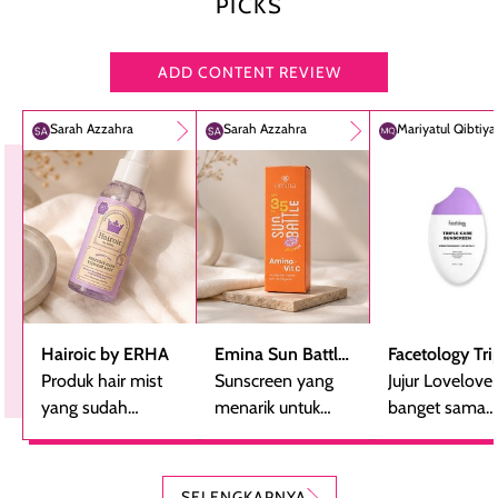
PICKS
ADD CONTENT REVIEW
Sarah Azzahra
Sarah Azzahra
Mariyatul Qibtiy
Hairoic by ERHA
Emina Sun Battle
Facetology Tri
Produk hair mist
SPF 35 PA+++
Sunscreen yang
Care Sunscree
Jujur Lovelove
yang sudah
Bright Glow Fun
menarik untuk
SPF 40 PA+++
banget sama
beberapa kali
Size
dicoba, terutama
sunscreen iniii..
dibeli ulang
bagi yang mencari
suka sama
karena nyaman
perlindungan
teksturnya yg
SELENGKAPNYA