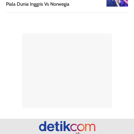
memudahkan
tetap optimal.
Piala Dunia Inggris Vs Norwegia
pengaplikasian
Karena baru
tanpa membuat
pertama kali
rambut terasa
mencoba, review
berat. Perlu
ini berfokus pada
diingat bahwa
kesan awal
ketahanan aroma
penggunaan.
dapat berbeda
Penilaian
pada setiap orang,
mengenai
tergantung jenis
performa dalam
rambut, aktivitas,
jangka panjang,
dan kondisi
seperti
lingkungan.
kenyamanan
Namun, dari
setelah
pengalaman
pemakaian rutin
penggunaan
atau
hingga repurchase
kecocokannya
beberapa kali,
pada berbagai
performanya
kondisi kulit,