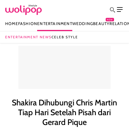
NEW
HOME
FASHION
ENTERTAINMENT
WEDDING
BEAUTY
RELATIO
ENTERTAINMENT NEWS
CELEB STYLE
Shakira Dihubungi Chris Martin
Tiap Hari Setelah Pisah dari
Gerard Pique