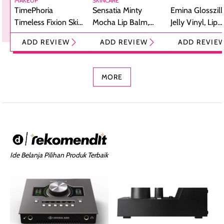
MAKEUP
SKINCARE
TimePhoria
Sensatia Minty
Emina Glosszill
Timeless Fixion Skin
Mocha Lip Balm,
Jelly Vinyl, Lip
Tint Stick,
Pelembap Bibir
Cream Glossy
ADD REVIEW
ADD REVIEW
ADD REVIE
Foundation dan
dengan Aroma
Ringan dengan 
Concealer 2-in-1
Cokelat
Bibir Plumpy
MORE
Ide Belanja Pilihan Produk Terbaik