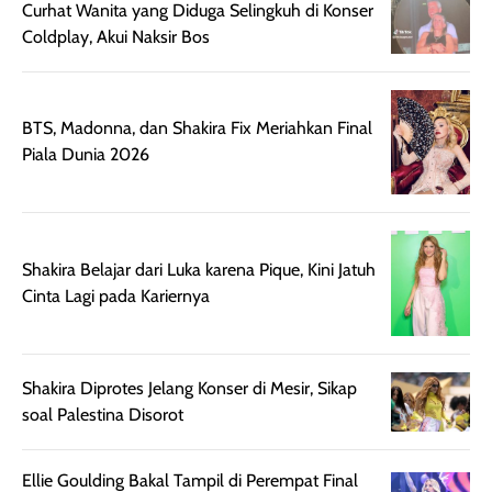
Curhat Wanita yang Diduga Selingkuh di Konser
aroma pada
kulit. Produk ini
Coldplay, Akui Naksir Bos
rambut, produk ini
mengandung
juga membantu
Amino dan
rambut terasa
Vitamin C, serta
lebih halus dan
dilengkapi SPF 35
BTS, Madonna, dan Shakira Fix Meriahkan Final
mudah diatur
PA+++ untuk
Piala Dunia 2026
setelah
membantu
diaplikasikan.
melindungi kulit
Kemasannya
dari paparan sinar
praktis dengan
UV saat
Shakira Belajar dari Luka karena Pique, Kini Jatuh
botol spray yang
beraktivitas di
Cinta Lagi pada Kariernya
mudah digunakan
siang hari.
dan cukup ringkas
Meskipun begitu,
untuk dibawa saat
sunscreen tetap
bepergian.
perlu diaplikasikan
Shakira Diprotes Jelang Konser di Mesir, Sikap
Semprotan yang
ulang sesuai
soal Palestina Disorot
dihasilkan juga
kebutuhan agar
merata sehingga
perlindungannya
Ellie Goulding Bakal Tampil di Perempat Final