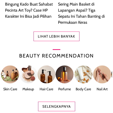
Bingung Kado Buat Sahabat
Sering Main Basket di
Pecinta Art Toy? Case HP
Lapangan Aspal? Tiga
Karakter Ini Bisa Jadi Pilihan
Sepatu Ini Tahan Banting di
Permukaan Keras
LIHAT LEBIH BANYAK
BEAUTY RECOMMENDATION
Skin Care
Makeup
Hair Care
Perfume
Body Care
Nail Art
SELENGKAPNYA