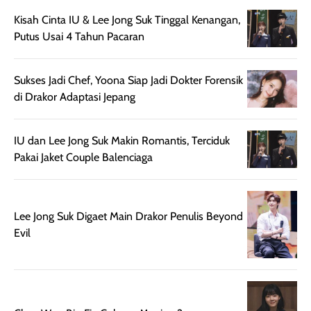
nyaman dipakai
memberikan efek
aktifitas outdo
Kisah Cinta IU & Lee Jong Suk Tinggal Kenangan,
untuk aktivitas
akhir yang
juga. baru
Putus Usai 4 Tahun Pacaran
harian, baik
membuat kulit
pemakaaian 6
sebelum maupun
tampak lebih
bulan tapi ker
setelah
cerah, namun
bersihnya mu
Sukses Jadi Chef, Yoona Siap Jadi Dokter Forensik
beraktivitas di luar
hasilnya tetap
ku
di Drakor Adaptasi Jepang
ruangan. Selain
dapat berbeda
memberikan
pada setiap jenis
IU dan Lee Jong Suk Makin Romantis, Terciduk
aroma pada
kulit. Produk ini
Pakai Jaket Couple Balenciaga
rambut, produk ini
mengandung
juga membantu
Amino dan
rambut terasa
Vitamin C, serta
lebih halus dan
dilengkapi SPF 35
Lee Jong Suk Digaet Main Drakor Penulis Beyond
mudah diatur
PA+++ untuk
Evil
setelah
membantu
diaplikasikan.
melindungi kulit
Kemasannya
dari paparan sinar
praktis dengan
UV saat