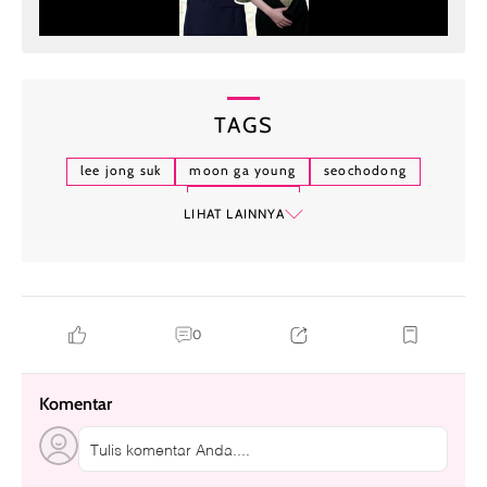
TAGS
lee jong suk
moon ga young
seochodong
hallyu-verse
LIHAT LAINNYA
0
Komentar
Tulis komentar Anda....