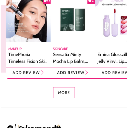
0
0
MAKEUP
SKINCARE
TimePhoria
Sensatia Minty
Emina Glosszill
Timeless Fixion Skin
Mocha Lip Balm,
Jelly Vinyl, Lip
Tint Stick,
Pelembap Bibir
Cream Glossy
ADD REVIEW
ADD REVIEW
ADD REVIE
Foundation dan
dengan Aroma
Ringan dengan 
Concealer 2-in-1
Cokelat
Bibir Plumpy
MORE