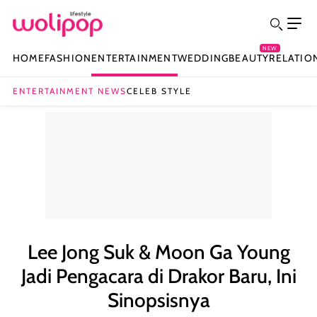
NEW
HOME
FASHION
ENTERTAINMENT
WEDDING
BEAUTY
RELATIO
ENTERTAINMENT NEWS
CELEB STYLE
Lee Jong Suk & Moon Ga Young
Jadi Pengacara di Drakor Baru, Ini
Sinopsisnya