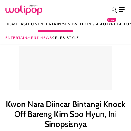
NEW
HOME
FASHION
ENTERTAINMENT
WEDDING
BEAUTY
RELATIO
ENTERTAINMENT NEWS
CELEB STYLE
Kwon Nara Diincar Bintangi Knock
Off Bareng Kim Soo Hyun, Ini
Sinopsisnya