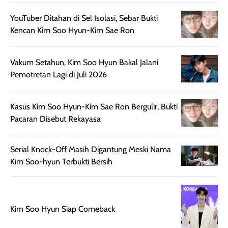
sehingga tetap
Bright Glow
cocok dipakai 
nyaman dipakai
memberikan efek
aktifitas outdo
YouTuber Ditahan di Sel Isolasi, Sebar Bukti
untuk aktivitas
akhir yang
juga. baru
Kencan Kim Soo Hyun-Kim Sae Ron
harian, baik
membuat kulit
pemakaaian 6
sebelum maupun
tampak lebih
bulan tapi ker
setelah
cerah, namun
bersihnya mu
Vakum Setahun, Kim Soo Hyun Bakal Jalani
beraktivitas di luar
hasilnya tetap
ku
Pemotretan Lagi di Juli 2026
ruangan. Selain
dapat berbeda
memberikan
pada setiap jenis
Kasus Kim Soo Hyun-Kim Sae Ron Bergulir, Bukti
aroma pada
kulit. Produk ini
Pacaran Disebut Rekayasa
rambut, produk ini
mengandung
juga membantu
Amino dan
rambut terasa
Vitamin C, serta
Serial Knock-Off Masih Digantung Meski Nama
lebih halus dan
dilengkapi SPF 35
Kim Soo-hyun Terbukti Bersih
mudah diatur
PA+++ untuk
setelah
membantu
diaplikasikan.
melindungi kulit
Kemasannya
dari paparan sinar
Kim Soo Hyun Siap Comeback
praktis dengan
UV saat