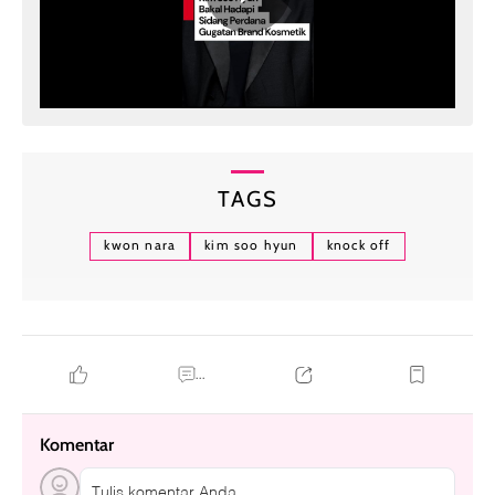
TAGS
kwon nara
kim soo hyun
knock off
...
Komentar
Tulis komentar Anda....