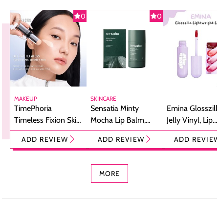
0
0
MAKEUP
SKINCARE
TimePhoria
Sensatia Minty
Emina Glosszill
Timeless Fixion Skin
Mocha Lip Balm,
Jelly Vinyl, Lip
Tint Stick,
Pelembap Bibir
Cream Glossy
ADD REVIEW
ADD REVIEW
ADD REVIE
Foundation dan
dengan Aroma
Ringan dengan 
Concealer 2-in-1
Cokelat
Bibir Plumpy
MORE