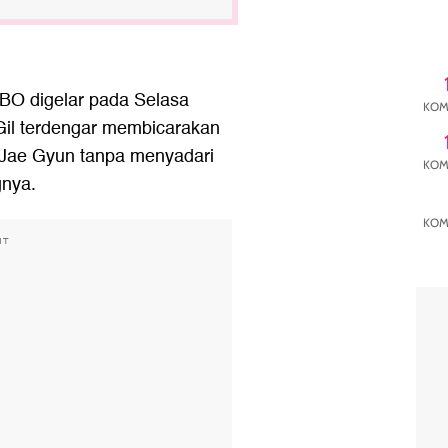
KBO digelar pada Selasa
KOM
Gil terdengar membicarakan
 Jae Gyun tanpa menyadari
KOM
gnya.
KOM
NT