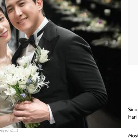
Sino
Hari 
@jiyeon2__)
Most