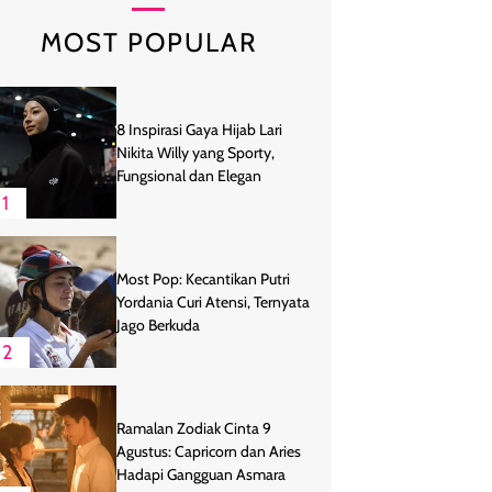
MOST POPULAR
8 Inspirasi Gaya Hijab Lari
Nikita Willy yang Sporty,
Fungsional dan Elegan
1
Most Pop: Kecantikan Putri
Yordania Curi Atensi, Ternyata
Jago Berkuda
2
Ramalan Zodiak Cinta 9
Agustus: Capricorn dan Aries
Hadapi Gangguan Asmara