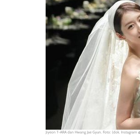
Jiyeon T-ARA dan Hwang Jae Gyun. Foto: (dok. Instagram 