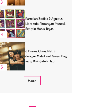
3
Ramalan Zodiak 9 Agustus:
Libra Ada Rintangan Muncul,
Scorpio Harus Tegas
4
6 Drama China Netflix
dengan Male Lead Green Flag
yang Bikin Jatuh Hati
5
More