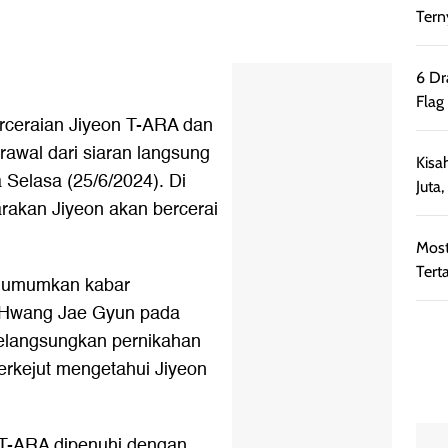
Tern
6 Dr
Flag
rceraian Jiyeon T-ARA dan
awal dari siaran langsung
Kisa
 Selasa (25/6/2024). Di
Juta
akan Jiyeon akan bercerai
Most
Tert
ngumumkan kabar
l Hwang Jae Gyun pada
melangsungkan pernikahan
rkejut mengetahui Jiyeon
n T-ARA dipenuhi dengan