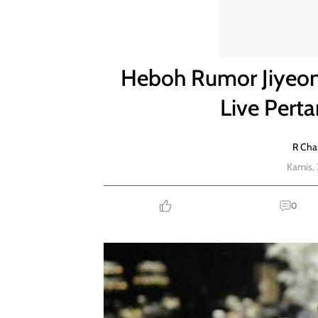
Heboh Rumor Jiyeon T-ARA Cerai Tersebar Saat Li
Heboh Rumor Jiyeon
Live Pert
R Chai
Kamis,
0