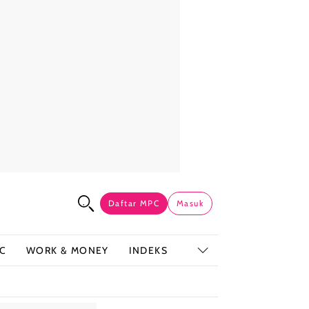
Daftar MPC
Masuk
C
WORK & MONEY
INDEKS