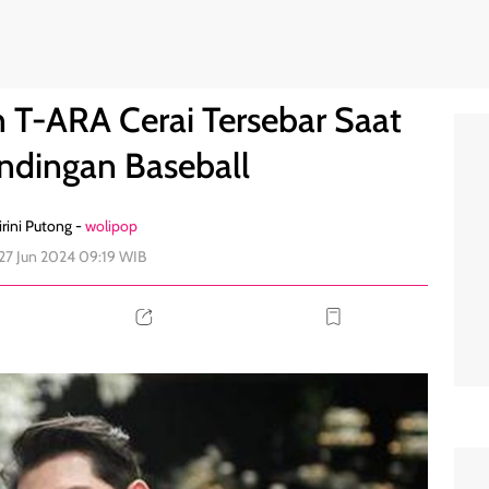
ve Pertandingan Baseball
0
 T-ARA Cerai Tersebar Saat
andingan Baseball
rini Putong -
wolipop
 27 Jun 2024 09:19 WIB