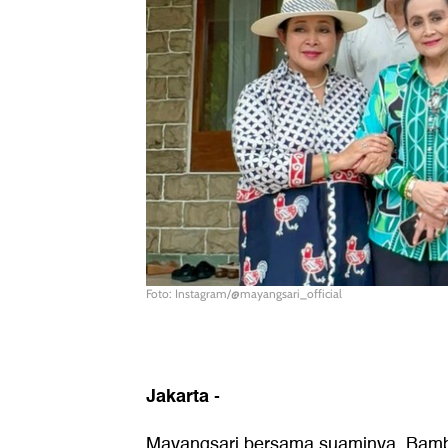
Foto: Instagram/@mayangsari_official
Jakarta
-
Mayangsari bersama suaminya, Bamba