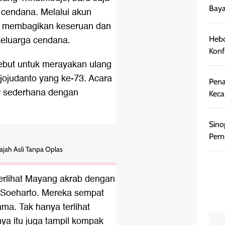
Baya
a cendana. Melalui akun
n membagikan keseruan dan
eluarga cendana.
Hebo
Konf
sebut untuk merayakan ulang
rjojudanto yang ke-73. Acara
Pena
ar sederhana dengan
Keca
Sino
Pemb
ajah Asli Tanpa Oplas
terlihat Mayang akrab dengan
k Soeharto. Mereka sempat
ma. Tak hanya terlihat
ya itu juga tampil kompak