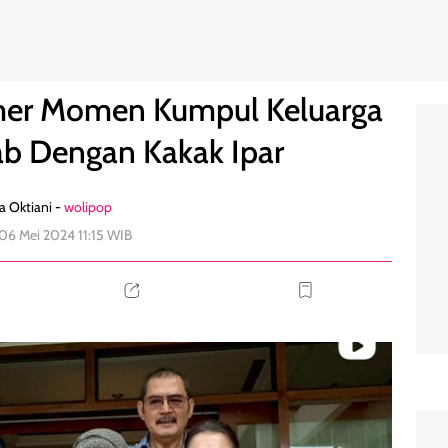
endana, Akrab Dengan Kakak Ipar
1
mer Momen Kumpul Keluarga
ab Dengan Kakak Ipar
a Oktiani -
wolipop
 06 Mei 2024 11:15 WIB