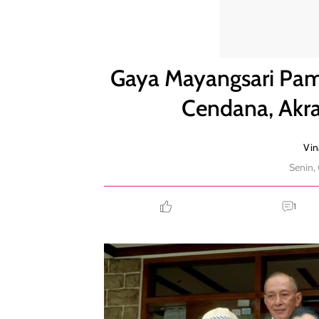
Gaya Mayangsari Pamer Momen Kumpul Keluarga C
Gaya Mayangsari Pa
Cendana, Akr
Vin
Senin,
1