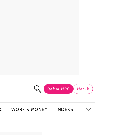
Daftar MPC
Masuk
C
WORK & MONEY
INDEKS