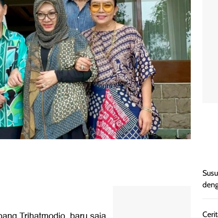
Susu
deng
ng Trihatmodjo, baru saja
Cerit