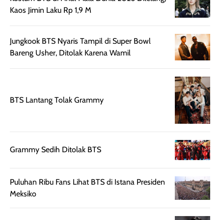
beraktivitas di luar
hasilnya tetap
ku
Kaos Jimin Laku Rp 1,9 M
ruangan. Selain
dapat berbeda
memberikan
pada setiap jenis
Jungkook BTS Nyaris Tampil di Super Bowl
aroma pada
kulit. Produk ini
Bareng Usher, Ditolak Karena Wamil
rambut, produk ini
mengandung
juga membantu
Amino dan
rambut terasa
Vitamin C, serta
lebih halus dan
dilengkapi SPF 35
BTS Lantang Tolak Grammy
mudah diatur
PA+++ untuk
setelah
membantu
diaplikasikan.
melindungi kulit
Kemasannya
dari paparan sinar
Grammy Sedih Ditolak BTS
praktis dengan
UV saat
botol spray yang
beraktivitas di
mudah digunakan
siang hari.
Puluhan Ribu Fans Lihat BTS di Istana Presiden
dan cukup ringkas
Meskipun begitu,
Meksiko
untuk dibawa saat
sunscreen tetap
bepergian.
perlu diaplikasikan