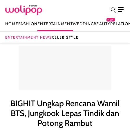
NEW
HOME
FASHION
ENTERTAINMENT
WEDDING
BEAUTY
RELATIO
ENTERTAINMENT NEWS
CELEB STYLE
BIGHIT Ungkap Rencana Wamil
BTS, Jungkook Lepas Tindik dan
Potong Rambut