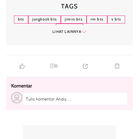
TAGS
bts
jungkook bts
jimin bts
rm bts
v bts
bts wamil
LIHAT LAINNYA
0
Komentar
Tulis komentar Anda....