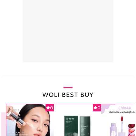
WOLI BEST BUY
0
0