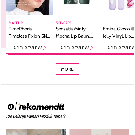
MAKEUP
SKINCARE
TimePhoria
Sensatia Minty
Emina Glosszill
Timeless Fixion Skin
Mocha Lip Balm,
Jelly Vinyl, Lip
Tint Stick,
Pelembap Bibir
Cream Glossy
ADD REVIEW
ADD REVIEW
ADD REVIE
Foundation dan
dengan Aroma
Ringan dengan 
Concealer 2-in-1
Cokelat
Bibir Plumpy
MORE
Ide Belanja Pilihan Produk Terbaik