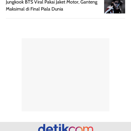
Semprotan yang
ulang sesuai
Jungkook BTS Viral Pakai Jaket Motor, Ganteng
dihasilkan juga
kebutuhan agar
Maksimal di Final Piala Dunia
merata sehingga
perlindungannya
memudahkan
tetap optimal.
pengaplikasian
Karena baru
tanpa membuat
pertama kali
rambut terasa
mencoba, review
berat. Perlu
ini berfokus pada
diingat bahwa
kesan awal
ketahanan aroma
penggunaan.
dapat berbeda
Penilaian
pada setiap orang,
mengenai
tergantung jenis
performa dalam
rambut, aktivitas,
jangka panjang,
dan kondisi
seperti
lingkungan.
kenyamanan
Namun, dari
setelah
pengalaman
pemakaian rutin
penggunaan
atau