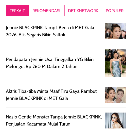
kesan rambut
Produk juga
mutul botolny
lebih segar
memberikan hasil
meruncing jadi
TERKAIT
REKOMENDASI
DETIKNETWORK
POPULER
setelah
akhir yang
pas buat nakar
digunakan.
nyaman tanpa
sunscreennya.
Jennie BLACKPINK Tampil Beda di MET Gala
Wanginya tidak
terasa lengket
terus udah SP
2026, Alis Segaris Bikin Salfok
terasa berlebihan
berlebihan. Varian
40 yang pasti
sehingga tetap
Bright Glow
cocok dipakai 
nyaman dipakai
memberikan efek
aktifitas outdo
untuk aktivitas
akhir yang
juga. baru
Pendapatan Jennie Usai Tinggalkan YG Bikin
harian, baik
membuat kulit
pemakaaian 6
Melongo, Rp 260 M Dalam 2 Tahun
sebelum maupun
tampak lebih
bulan tapi ker
setelah
cerah, namun
bersihnya mu
beraktivitas di luar
hasilnya tetap
ku
Aktris Tiba-tiba Minta Maaf Tiru Gaya Rambut
ruangan. Selain
dapat berbeda
Jennie BLACKPINK di MET Gala
memberikan
pada setiap jenis
aroma pada
kulit. Produk ini
rambut, produk ini
mengandung
Nasib Gentle Monster Tanpa Jennie BLACKPINK,
juga membantu
Amino dan
Penjualan Kacamata Mulai Turun
rambut terasa
Vitamin C, serta