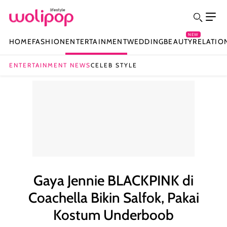
NEW
HOME
FASHION
ENTERTAINMENT
WEDDING
BEAUTY
RELATIO
ENTERTAINMENT NEWS
CELEB STYLE
Gaya Jennie BLACKPINK di
Coachella Bikin Salfok, Pakai
Kostum Underboob