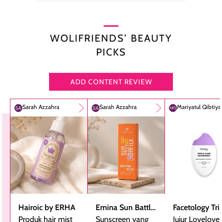
WOLIFRIENDS’ BEAUTY
PICKS
ADD CONTENT REVIEW
Sarah Azzahra
Sarah Azzahra
Mariyatul Qibtiy
Hairoic by ERHA
Emina Sun Battle
Facetology Tri
Produk hair mist
SPF 35 PA+++
Sunscreen yang
Care Sunscree
Jujur Lovelove