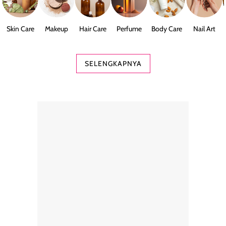
Skin Care
Makeup
Hair Care
Perfume
Body Care
Nail Art
SELENGKAPNYA