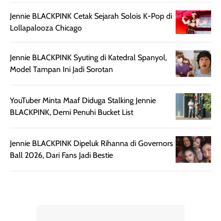
lebih halus dan
dilengkapi SPF 35
Jennie BLACKPINK Cetak Sejarah Solois K-Pop di
mudah diatur
PA+++ untuk
Lollapalooza Chicago
setelah
membantu
diaplikasikan.
melindungi kulit
Kemasannya
dari paparan sinar
Jennie BLACKPINK Syuting di Katedral Spanyol,
praktis dengan
UV saat
Model Tampan Ini Jadi Sorotan
botol spray yang
beraktivitas di
mudah digunakan
siang hari.
dan cukup ringkas
Meskipun begitu,
YouTuber Minta Maaf Diduga Stalking Jennie
untuk dibawa saat
sunscreen tetap
BLACKPINK, Demi Penuhi Bucket List
bepergian.
perlu diaplikasikan
Semprotan yang
ulang sesuai
Jennie BLACKPINK Dipeluk Rihanna di Governors
dihasilkan juga
kebutuhan agar
Ball 2026, Dari Fans Jadi Bestie
merata sehingga
perlindungannya
memudahkan
tetap optimal.
pengaplikasian
Karena baru
tanpa membuat
pertama kali
rambut terasa
mencoba, review
berat. Perlu
ini berfokus pada