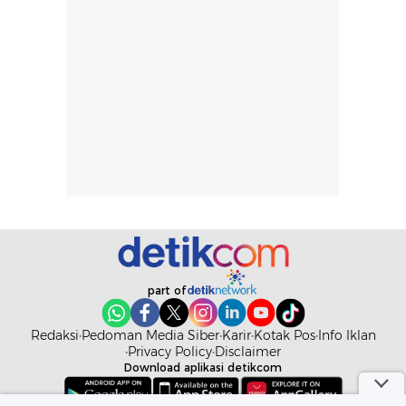
diingat bahwa
kesan awal
ketahanan aroma
penggunaan.
dapat berbeda
Penilaian
pada setiap orang,
mengenai
tergantung jenis
performa dalam
rambut, aktivitas,
jangka panjang,
dan kondisi
seperti
lingkungan.
kenyamanan
Namun, dari
setelah
pengalaman
pemakaian rutin
penggunaan
atau
hingga repurchase
kecocokannya
beberapa kali,
pada berbagai
part of
performanya
kondisi kulit,
terasa cukup
masih
Redaksi
Pedoman Media Siber
Karir
Kotak Pos
Info Iklan
konsisten untuk
memerlukan
Privacy Policy
Disclaimer
penggunaan
penggunaan lebih
Download aplikasi detikcom
sehari-hari.
lanjut.