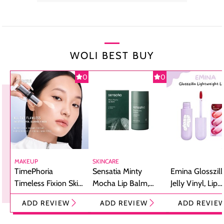
WOLI BEST BUY
0
0
MAKEUP
SKINCARE
TimePhoria
Sensatia Minty
Emina Glosszill
Timeless Fixion Skin
Mocha Lip Balm,
Jelly Vinyl, Lip
Tint Stick,
Pelembap Bibir
Cream Glossy
ADD REVIEW
ADD REVIEW
ADD REVIE
Foundation dan
dengan Aroma
Ringan dengan 
Concealer 2-in-1
Cokelat
Bibir Plumpy