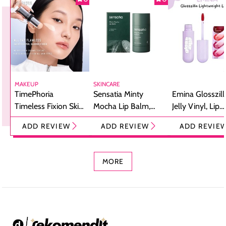
MAKEUP
SKINCARE
TimePhoria
Sensatia Minty
Emina Glosszill
Timeless Fixion Skin
Mocha Lip Balm,
Jelly Vinyl, Lip
Tint Stick,
Pelembap Bibir
Cream Glossy
ADD REVIEW
ADD REVIEW
ADD REVIE
Foundation dan
dengan Aroma
Ringan dengan 
Concealer 2-in-1
Cokelat
Bibir Plumpy
MORE