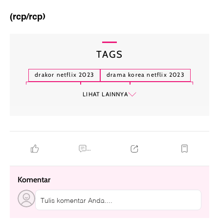
(rcp/rcp)
TAGS
drakor netflix 2023
drama korea netflix 2023
drakor netflix
black knight
love to hate you
LIHAT LAINNYA
the glory part 2
bloodhounds
celebrity
queenmaker
d.p. season 2
behind your touch
crash course in romance
king the land
...
Komentar
Tulis komentar Anda....