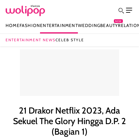
NEW
HOME
FASHION
ENTERTAINMENT
WEDDING
BEAUTY
RELATIO
ENTERTAINMENT NEWS
CELEB STYLE
21 Drakor Netflix 2023, Ada
Sekuel The Glory Hingga D.P. 2
(Bagian 1)