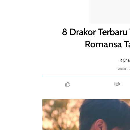
8 Drakor Terbaru Tayang Mei 2021, Penuh Romans
8 Drakor Terbaru
Romansa Ta
R Chai
Senin,
0