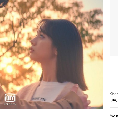
Kisa
Juta
Most