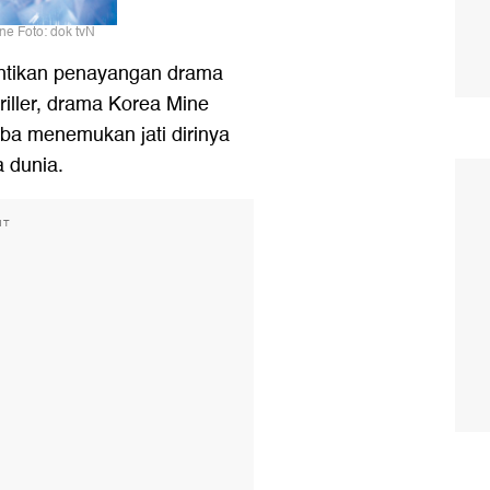
ne Foto: dok tvN
ntikan penayangan drama
iller, drama Korea Mine
a menemukan jati dirinya
 dunia.
NT