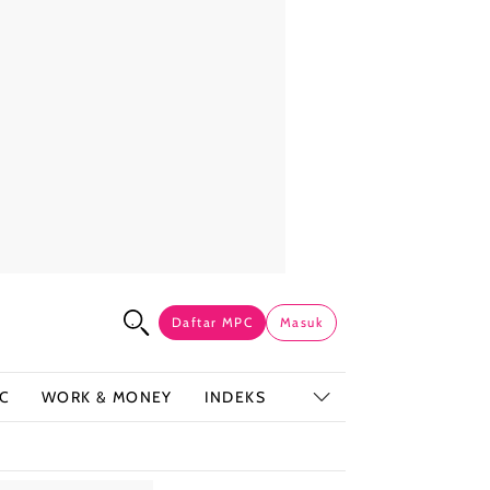
Daftar MPC
Masuk
C
WORK & MONEY
INDEKS