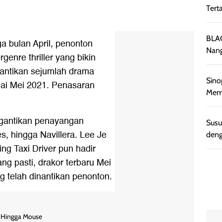
Tert
BLAC
 bulan April, penonton
Nang
enre thriller yang bikin
nantikan sejumlah drama
Sino
lai Mei 2021. Penasaran
Memb
gantikan penayangan
Susu
, hingga Navillera. Lee Je
deng
ng Taxi Driver pun hadir
g pasti, drakor terbaru Mei
ng telah dinantikan penonton.
o Hingga Mouse