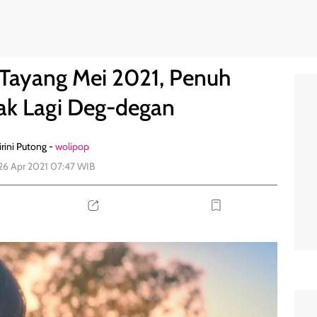
a Tak Lagi Deg-degan
0
 Tayang Mei 2021, Penuh
k Lagi Deg-degan
rini Putong -
wolipop
 26 Apr 2021 07:47 WIB