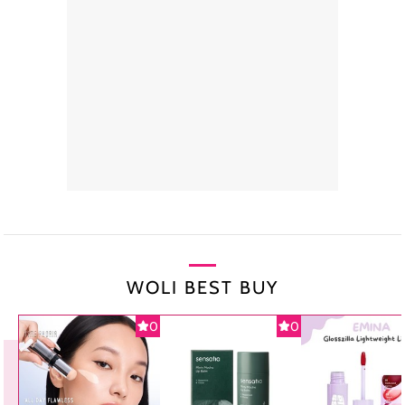
WOLI BEST BUY
0
0