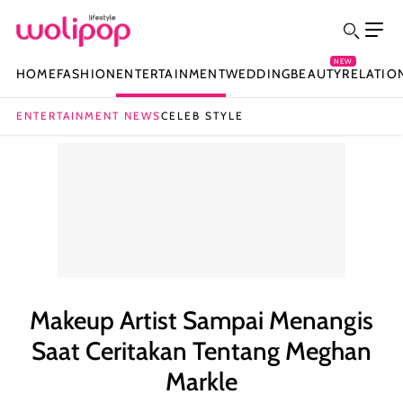
NEW
HOME
FASHION
ENTERTAINMENT
WEDDING
BEAUTY
RELATIO
ENTERTAINMENT NEWS
CELEB STYLE
Makeup Artist Sampai Menangis
Saat Ceritakan Tentang Meghan
Markle