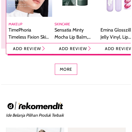
MAKEUP
SKINCARE
TimePhoria
Sensatia Minty
Emina Glosszill
Timeless Fixion Skin
Mocha Lip Balm,
Jelly Vinyl, Lip
Tint Stick,
Pelembap Bibir
Cream Glossy
ADD REVIEW
ADD REVIEW
ADD REVIE
Foundation dan
dengan Aroma
Ringan dengan 
Concealer 2-in-1
Cokelat
Bibir Plumpy
MORE
Ide Belanja Pilihan Produk Terbaik