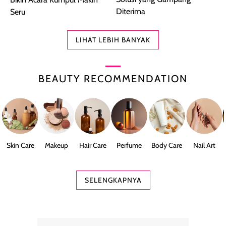
Diterima
Seru
LIHAT LEBIH BANYAK
BEAUTY RECOMMENDATION
Skin Care
Makeup
Hair Care
Perfume
Body Care
Nail Art
SELENGKAPNYA