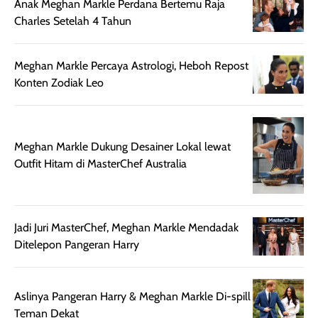
harian, baik
membuat kulit
pemakaaian 6
Anak Meghan Markle Perdana Bertemu Raja
sebelum maupun
tampak lebih
bulan tapi ker
Charles Setelah 4 Tahun
setelah
cerah, namun
bersihnya mu
beraktivitas di luar
hasilnya tetap
ku
Meghan Markle Percaya Astrologi, Heboh Repost
ruangan. Selain
dapat berbeda
Konten Zodiak Leo
memberikan
pada setiap jenis
aroma pada
kulit. Produk ini
rambut, produk ini
mengandung
juga membantu
Amino dan
Meghan Markle Dukung Desainer Lokal lewat
rambut terasa
Vitamin C, serta
Outfit Hitam di MasterChef Australia
lebih halus dan
dilengkapi SPF 35
mudah diatur
PA+++ untuk
setelah
membantu
diaplikasikan.
melindungi kulit
Jadi Juri MasterChef, Meghan Markle Mendadak
Kemasannya
dari paparan sinar
Ditelepon Pangeran Harry
praktis dengan
UV saat
botol spray yang
beraktivitas di
mudah digunakan
siang hari.
Aslinya Pangeran Harry & Meghan Markle Di-spill
dan cukup ringkas
Meskipun begitu,
Teman Dekat