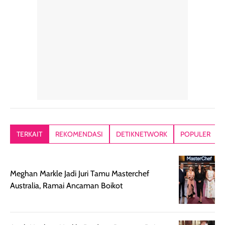
penggunaan yang
mudah disimpan
lembabnya ju
konsisten menjadi
di dalam pouch
karna kulit aku
alasan produk ini
atau dibawa saat
kering meront
tetap masuk
bepergian. Dari
Kalau dipakai
dalam rutinitas.
penggunaan
dibawah mak
Hair mist ini
pertama,
juga ga peelin
memiliki aroma
teksturnya terasa
jadi nyaman gi
yang lembut dan
ringan dan mudah
Packagingnya 
memberikan
diratakan di kulit.
plastik tutup ul
kesan rambut
Produk juga
mutul botolny
lebih segar
memberikan hasil
meruncing jadi
TERKAIT
REKOMENDASI
DETIKNETWORK
POPULER
setelah
akhir yang
pas buat nakar
digunakan.
nyaman tanpa
sunscreennya.
Wanginya tidak
terasa lengket
terus udah SP
Meghan Markle Jadi Juri Tamu Masterchef
terasa berlebihan
berlebihan. Varian
40 yang pasti
Australia, Ramai Ancaman Boikot
sehingga tetap
Bright Glow
cocok dipakai 
nyaman dipakai
memberikan efek
aktifitas outdo
untuk aktivitas
akhir yang
juga. baru