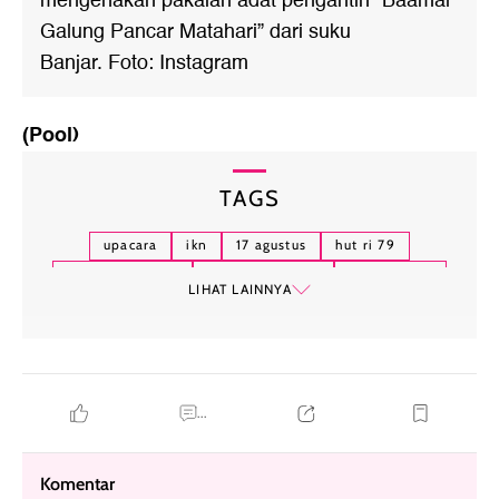
mengenakan pakaian adat pengantin “Baamar
Galung Pancar Matahari” dari suku
Banjar. Foto: Instagram
(Pool)
TAGS
upacara
ikn
17 agustus
hut ri 79
thariq halilintar
aaliyah massaid
vidi aldiano
LIHAT LAINNYA
mawar de jongh
annisa pohan
...
Komentar