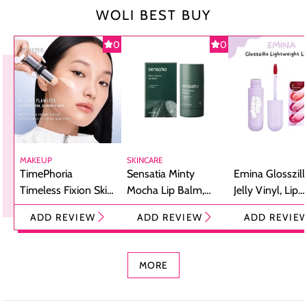
WOLI BEST BUY
0
0
MAKEUP
SKINCARE
TimePhoria
Sensatia Minty
Emina Glosszill
Timeless Fixion Skin
Mocha Lip Balm,
Jelly Vinyl, Lip
Tint Stick,
Pelembap Bibir
Cream Glossy
ADD REVIEW
ADD REVIEW
ADD REVIE
Foundation dan
dengan Aroma
Ringan dengan 
Concealer 2-in-1
Cokelat
Bibir Plumpy
MORE