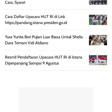
Cara, Syarat
praktis dengan
UV saat
botol spray yang
beraktivitas di
mudah digunakan
siang hari.
Cara Daftar Upacara HUT RI di Link
dan cukup ringkas
Meskipun begitu,
https://pandang.istana presiden.go.id
untuk dibawa saat
sunscreen tetap
bepergian.
perlu diaplikasikan
Yura Yunita Beri Pujian Luar Biasa Untuk Sheila
Semprotan yang
ulang sesuai
Dara Temani Vidi Aldiano
dihasilkan juga
kebutuhan agar
merata sehingga
perlindungannya
Resmi! Pendaftaran Upacara HUT RI di Istana
memudahkan
tetap optimal.
Diperpanjang Sampai 9 Agustus
pengaplikasian
Karena baru
tanpa membuat
pertama kali
rambut terasa
mencoba, review
berat. Perlu
ini berfokus pada
diingat bahwa
kesan awal
ketahanan aroma
penggunaan.
dapat berbeda
Penilaian
pada setiap orang,
mengenai