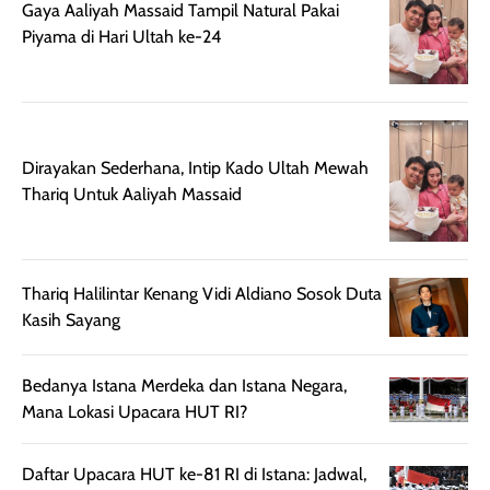
Gaya Aaliyah Massaid Tampil Natural Pakai
terasa berlebihan
berlebihan. Varian
40 yang pasti
Piyama di Hari Ultah ke-24
sehingga tetap
Bright Glow
cocok dipakai 
nyaman dipakai
memberikan efek
aktifitas outdo
untuk aktivitas
akhir yang
juga. baru
harian, baik
membuat kulit
pemakaaian 6
sebelum maupun
tampak lebih
bulan tapi ker
Dirayakan Sederhana, Intip Kado Ultah Mewah
setelah
cerah, namun
bersihnya mu
Thariq Untuk Aaliyah Massaid
beraktivitas di luar
hasilnya tetap
ku
ruangan. Selain
dapat berbeda
memberikan
pada setiap jenis
aroma pada
kulit. Produk ini
Thariq Halilintar Kenang Vidi Aldiano Sosok Duta
rambut, produk ini
mengandung
Kasih Sayang
juga membantu
Amino dan
rambut terasa
Vitamin C, serta
lebih halus dan
dilengkapi SPF 35
Bedanya Istana Merdeka dan Istana Negara,
mudah diatur
PA+++ untuk
Mana Lokasi Upacara HUT RI?
setelah
membantu
diaplikasikan.
melindungi kulit
Daftar Upacara HUT ke-81 RI di Istana: Jadwal,
Kemasannya
dari paparan sinar