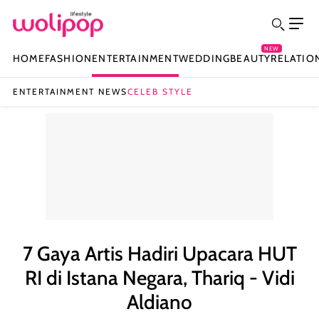
NEW
HOME
FASHION
ENTERTAINMENT
WEDDING
BEAUTY
RELATIO
ENTERTAINMENT NEWS
CELEB STYLE
7 Gaya Artis Hadiri Upacara HUT
RI di Istana Negara, Thariq - Vidi
Aldiano