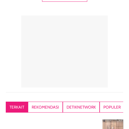
digunakan sebagai
harian dalam
milky lotion,
pelengkap
ukuran yang lebih
gampang
perawatan
praktis.
diratakan, ada
rambut sehari-
Kemasannya
sensai dinginy
hari. Pengalaman
ringkas sehingga
ada efek
penggunaan yang
mudah disimpan
lembabnya ju
konsisten menjadi
di dalam pouch
karna kulit aku
alasan produk ini
atau dibawa saat
kering meront
tetap masuk
bepergian. Dari
Kalau dipakai
dalam rutinitas.
penggunaan
dibawah mak
Hair mist ini
pertama,
juga ga peelin
memiliki aroma
teksturnya terasa
jadi nyaman gi
yang lembut dan
ringan dan mudah
Packagingnya 
memberikan
diratakan di kulit.
plastik tutup ul
kesan rambut
Produk juga
mutul botolny
lebih segar
memberikan hasil
meruncing jadi
TERKAIT
REKOMENDASI
DETIKNETWORK
POPULER
setelah
akhir yang
pas buat nakar
digunakan.
nyaman tanpa
sunscreennya.
Wanginya tidak
terasa lengket
terus udah SP