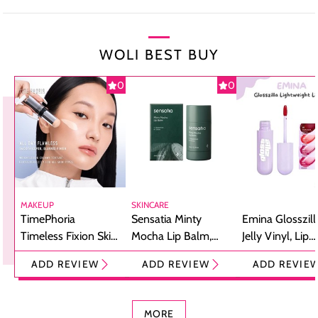
WOLI BEST BUY
0
0
MAKEUP
SKINCARE
TimePhoria
Sensatia Minty
Emina Glosszill
Timeless Fixion Skin
Mocha Lip Balm,
Jelly Vinyl, Lip
Tint Stick,
Pelembap Bibir
Cream Glossy
ADD REVIEW
ADD REVIEW
ADD REVIE
Foundation dan
dengan Aroma
Ringan dengan 
Concealer 2-in-1
Cokelat
Bibir Plumpy
MORE