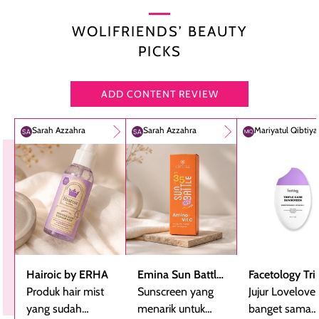
WOLIFRIENDS’ BEAUTY
PICKS
ADD CONTENT REVIEW
Sarah Azzahra
Sarah Azzahra
Mariyatul Qibtiy
Hairoic by ERHA
Emina Sun Battle
Facetology Tri
Produk hair mist
SPF 35 PA+++
Sunscreen yang
Care Sunscree
Jujur Lovelove
yang sudah
Bright Glow Fun
menarik untuk
SPF 40 PA+++
banget sama