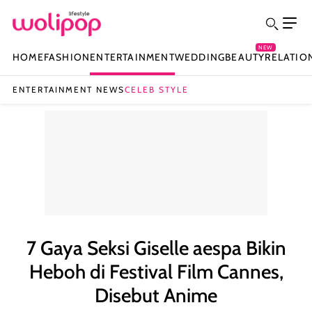
NEW
HOME
FASHION
ENTERTAINMENT
WEDDING
BEAUTY
RELATIO
ENTERTAINMENT NEWS
CELEB STYLE
7 Gaya Seksi Giselle aespa Bikin
Heboh di Festival Film Cannes,
Disebut Anime