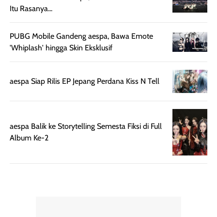
mudah diatur
PA+++ untuk
Itu Rasanya...
setelah
membantu
diaplikasikan.
melindungi kulit
Kemasannya
dari paparan sinar
PUBG Mobile Gandeng aespa, Bawa Emote
praktis dengan
UV saat
'Whiplash' hingga Skin Eksklusif
botol spray yang
beraktivitas di
mudah digunakan
siang hari.
aespa Siap Rilis EP Jepang Perdana Kiss N Tell
dan cukup ringkas
Meskipun begitu,
untuk dibawa saat
sunscreen tetap
bepergian.
perlu diaplikasikan
Semprotan yang
ulang sesuai
aespa Balik ke Storytelling Semesta Fiksi di Full
dihasilkan juga
kebutuhan agar
Album Ke-2
merata sehingga
perlindungannya
memudahkan
tetap optimal.
pengaplikasian
Karena baru
tanpa membuat
pertama kali
rambut terasa
mencoba, review
berat. Perlu
ini berfokus pada
diingat bahwa
kesan awal