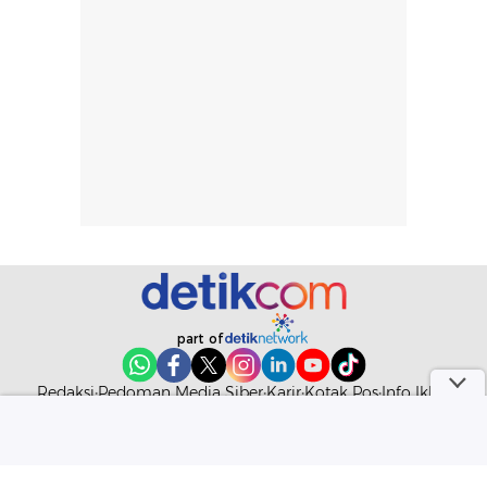
ketahanan aroma
penggunaan.
dapat berbeda
Penilaian
pada setiap orang,
mengenai
tergantung jenis
performa dalam
rambut, aktivitas,
jangka panjang,
dan kondisi
seperti
lingkungan.
kenyamanan
Namun, dari
setelah
pengalaman
pemakaian rutin
penggunaan
atau
hingga repurchase
kecocokannya
beberapa kali,
pada berbagai
performanya
kondisi kulit,
part of
terasa cukup
masih
konsisten untuk
memerlukan
Redaksi
Pedoman Media Siber
Karir
Kotak Pos
Info Iklan
penggunaan
penggunaan lebih
Privacy Policy
Disclaimer
sehari-hari.
lanjut.
Download aplikasi detikcom