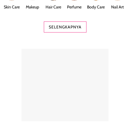
Skin Care
Makeup
Hair Care
Perfume
Body Care
Nail Art
SELENGKAPNYA