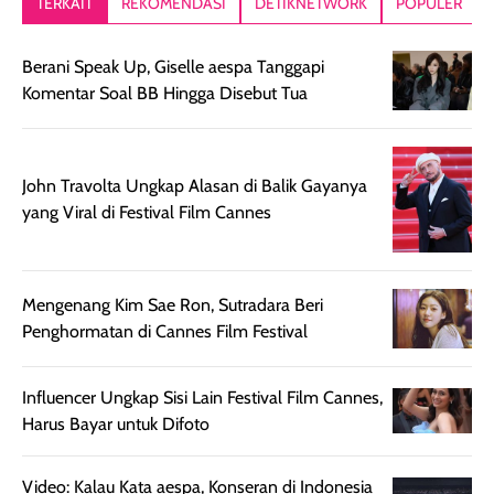
TERKAIT
REKOMENDASI
DETIKNETWORK
POPULER
setelah
akhir yang
pas buat nakar
digunakan.
nyaman tanpa
sunscreennya.
Berani Speak Up, Giselle aespa Tanggapi
Wanginya tidak
terasa lengket
terus udah SP
Komentar Soal BB Hingga Disebut Tua
terasa berlebihan
berlebihan. Varian
40 yang pasti
sehingga tetap
Bright Glow
cocok dipakai 
nyaman dipakai
memberikan efek
aktifitas outdo
untuk aktivitas
akhir yang
juga. baru
John Travolta Ungkap Alasan di Balik Gayanya
harian, baik
membuat kulit
pemakaaian 6
yang Viral di Festival Film Cannes
sebelum maupun
tampak lebih
bulan tapi ker
setelah
cerah, namun
bersihnya mu
beraktivitas di luar
hasilnya tetap
ku
Mengenang Kim Sae Ron, Sutradara Beri
ruangan. Selain
dapat berbeda
Penghormatan di Cannes Film Festival
memberikan
pada setiap jenis
aroma pada
kulit. Produk ini
rambut, produk ini
mengandung
Influencer Ungkap Sisi Lain Festival Film Cannes,
juga membantu
Amino dan
Harus Bayar untuk Difoto
rambut terasa
Vitamin C, serta
lebih halus dan
dilengkapi SPF 35
Video: Kalau Kata aespa, Konseran di Indonesia