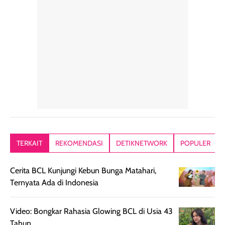
hari. Pengalaman
ringkas sehingga
ada efek
penggunaan yang
mudah disimpan
lembabnya ju
konsisten menjadi
di dalam pouch
karna kulit aku
alasan produk ini
atau dibawa saat
kering meront
tetap masuk
bepergian. Dari
Kalau dipakai
dalam rutinitas.
penggunaan
dibawah mak
Hair mist ini
pertama,
juga ga peelin
memiliki aroma
teksturnya terasa
jadi nyaman gi
yang lembut dan
ringan dan mudah
Packagingnya 
memberikan
diratakan di kulit.
plastik tutup ul
kesan rambut
Produk juga
mutul botolny
lebih segar
memberikan hasil
meruncing jadi
TERKAIT
REKOMENDASI
DETIKNETWORK
POPULER
setelah
akhir yang
pas buat nakar
digunakan.
nyaman tanpa
sunscreennya.
Cerita BCL Kunjungi Kebun Bunga Matahari,
Wanginya tidak
terasa lengket
terus udah SP
Ternyata Ada di Indonesia
terasa berlebihan
berlebihan. Varian
40 yang pasti
sehingga tetap
Bright Glow
cocok dipakai 
nyaman dipakai
memberikan efek
aktifitas outdo
Video: Bongkar Rahasia Glowing BCL di Usia 43
untuk aktivitas
akhir yang
juga. baru
Tahun