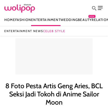
NEW
HOME
FASHION
ENTERTAINMENT
WEDDING
BEAUTY
RELATIO
ENTERTAINMENT NEWS
CELEB STYLE
8 Foto Pesta Artis Geng Aries, BCL
Seksi Jadi Tokoh di Anime Sailor
Moon