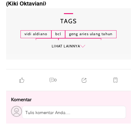
(Kiki Oktaviani)
TAGS
vidi aldiano
bcl
geng aries ulang tahun
cosplay
bunga citra lestari
LIHAT LAINNYA
0
Komentar
Tulis komentar Anda....