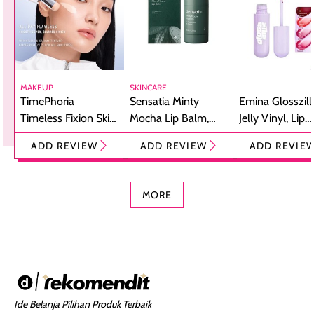
MAKEUP
SKINCARE
TimePhoria
Sensatia Minty
Emina Glosszill
Timeless Fixion Skin
Mocha Lip Balm,
Jelly Vinyl, Lip
Tint Stick,
Pelembap Bibir
Cream Glossy
ADD REVIEW
ADD REVIEW
ADD REVIE
Foundation dan
dengan Aroma
Ringan dengan 
Concealer 2-in-1
Cokelat
Bibir Plumpy
MORE
Ide Belanja Pilihan Produk Terbaik