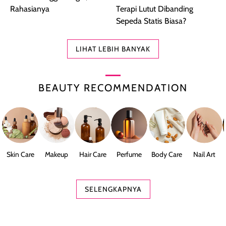
Rahasianya
Terapi Lutut Dibanding
Sepeda Statis Biasa?
LIHAT LEBIH BANYAK
BEAUTY RECOMMENDATION
Skin Care
Makeup
Hair Care
Perfume
Body Care
Nail Art
SELENGKAPNYA