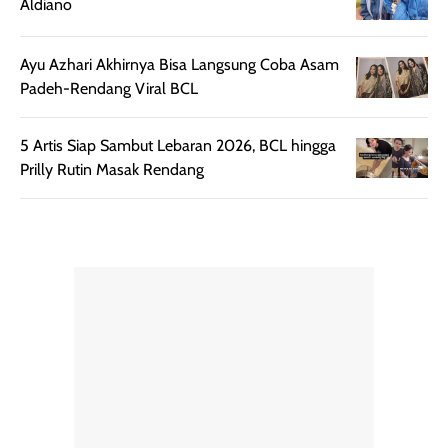
dan cukup ringkas
Meskipun begitu,
Aldiano
untuk dibawa saat
sunscreen tetap
bepergian.
perlu diaplikasikan
Ayu Azhari Akhirnya Bisa Langsung Coba Asam
Semprotan yang
ulang sesuai
Padeh-Rendang Viral BCL
dihasilkan juga
kebutuhan agar
merata sehingga
perlindungannya
5 Artis Siap Sambut Lebaran 2026, BCL hingga
memudahkan
tetap optimal.
Prilly Rutin Masak Rendang
pengaplikasian
Karena baru
tanpa membuat
pertama kali
rambut terasa
mencoba, review
berat. Perlu
ini berfokus pada
diingat bahwa
kesan awal
ketahanan aroma
penggunaan.
dapat berbeda
Penilaian
pada setiap orang,
mengenai
tergantung jenis
performa dalam
rambut, aktivitas,
jangka panjang,
dan kondisi
seperti
lingkungan.
kenyamanan