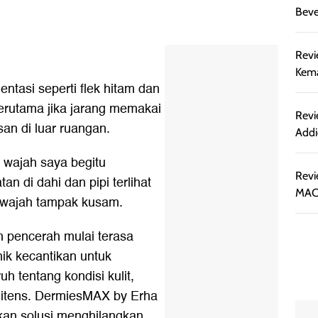
Beve
Revi
Kema
ntasi seperti flek hitam dan
 Terutama jika jarang memakai
Revi
an di luar ruangan.
Addi
it wajah saya begitu
Revi
an di dahi dan pipi terlihat
MAC,
 wajah tampak kusam.
 pencerah mulai terasa
inik kecantikan untuk
h tentang kondisi kulit,
h itens. DermiesMAX by Erha
kan solusi menghilangkan,