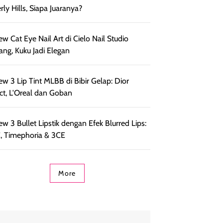
rly Hills, Siapa Juaranya?
ew Cat Eye Nail Art di Cielo Nail Studio
ng, Kuku Jadi Elegan
ew 3 Lip Tint MLBB di Bibir Gelap: Dior
ct, L'Oreal dan Goban
ew 3 Bullet Lipstik dengan Efek Blurred Lips:
 Timephoria & 3CE
More