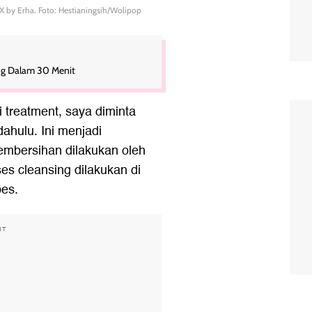
 by Erha. Foto: Hestianingsih/Wolipop
wing Dalam 30 Menit
treatment, saya diminta
ahulu. Ini menjadi
embersihan dilakukan oleh
es cleansing dilakukan di
pes.
NT