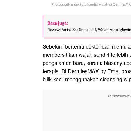
Photobooth untuk foto kondisi wajah di DermiesMAX
Baca juga:
Review: Facial 'Sat Set' di Liff, Wajah Auto-glo
Sebelum bertemu dokter dan memulai 
membersihkan wajah sendiri terlebih d
pengalaman baru, karena biasanya p
terapis. Di DermiesMAX by Erha, pros
bilik kecil menggunakan cleansing wi
ADVERTISEME