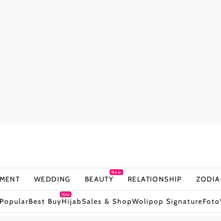
New
NMENT
WEDDING
BEAUTY
RELATIONSHIP
ZODIA
New
Popular
Best Buy
Hijab
Sales & Shop
Wolipop Signature
Foto