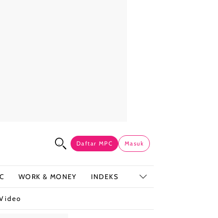
Daftar MPC
Masuk
C
WORK & MONEY
INDEKS
Video