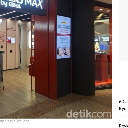
6 Ca
Bye 
stianingsih/Wolipop
Revi