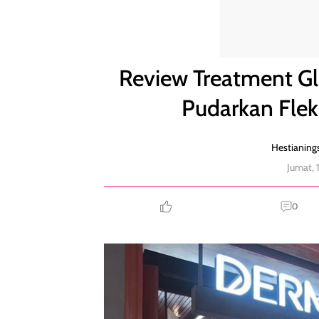
Review Treatment Glowing Skin di DermiesMAX, Pu
Review Treatment G
Pudarkan Flek
Hestianings
Jumat, 
0