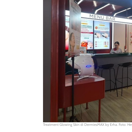
Treatment Glowing Skin di DermiesMAX by Erha. Foto: He