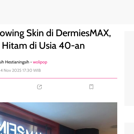
darkan Flek Hitam di Usia 40-an
0
lowing Skin di DermiesMAX,
 Hitam di Usia 40-an
ih Hestianingsih -
wolipop
14 Nov 2025 17:30 WIB