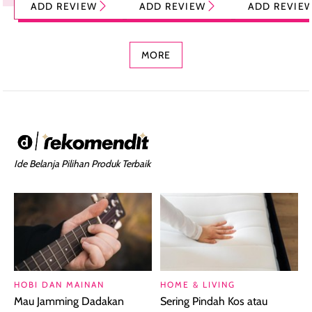
ADD REVIEW
ADD REVIEW
ADD REVIE
Sunscreen Jadi
Foundation dan
dengan Aroma
Praktis
Concealer 2-in-1
Cokelat
MORE
Ide Belanja Pilihan Produk Terbaik
HOBI DAN MAINAN
HOME & LIVING
Mau Jamming Dadakan
Sering Pindah Kos atau