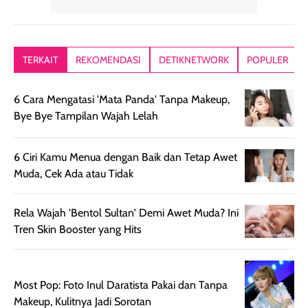
yang lembut dan
ringan dan mudah
Packagingnya 
memberikan
diratakan di kulit.
plastik tutup ul
kesan rambut
Produk juga
mutul botolny
lebih segar
memberikan hasil
meruncing jadi
TERKAIT
REKOMENDASI
DETIKNETWORK
POPULER
setelah
akhir yang
pas buat nakar
digunakan.
nyaman tanpa
sunscreennya.
6 Cara Mengatasi 'Mata Panda' Tanpa Makeup,
Wanginya tidak
terasa lengket
terus udah SP
Bye Bye Tampilan Wajah Lelah
terasa berlebihan
berlebihan. Varian
40 yang pasti
sehingga tetap
Bright Glow
cocok dipakai 
nyaman dipakai
memberikan efek
aktifitas outdo
6 Ciri Kamu Menua dengan Baik dan Tetap Awet
untuk aktivitas
akhir yang
juga. baru
Muda, Cek Ada atau Tidak
harian, baik
membuat kulit
pemakaaian 6
sebelum maupun
tampak lebih
bulan tapi ker
Rela Wajah 'Bentol Sultan' Demi Awet Muda? Ini
setelah
cerah, namun
bersihnya mu
Tren Skin Booster yang Hits
beraktivitas di luar
hasilnya tetap
ku
ruangan. Selain
dapat berbeda
memberikan
pada setiap jenis
aroma pada
kulit. Produk ini
Most Pop: Foto Inul Daratista Pakai dan Tanpa
rambut, produk ini
mengandung
Makeup, Kulitnya Jadi Sorotan