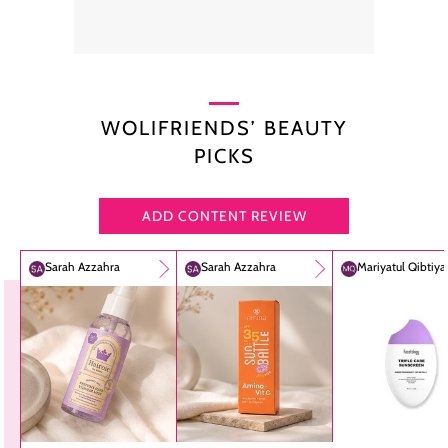
WOLIFRIENDS’ BEAUTY
PICKS
ADD CONTENT REVIEW
Sarah Azzahra
Sarah Azzahra
Mariyatul Qibtiy