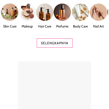
Skin Care
Makeup
Hair Care
Perfume
Body Care
Nail Art
SELENGKAPNYA