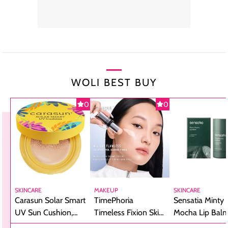
WOLI BEST BUY
0
0
SKINCARE
MAKEUP
SKINCARE
Carasun Solar Smart
TimePhoria
Sensatia Minty
UV Sun Cushion,
Timeless Fixion Skin
Mocha Lip Balm
Bikin Reapply
Tint Stick,
Pelembap Bibir