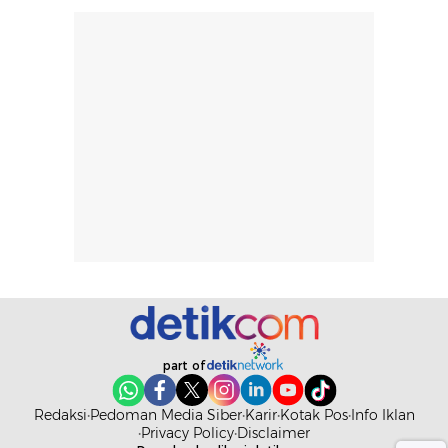
rambut terasa
mencoba, review
berat. Perlu
ini berfokus pada
diingat bahwa
kesan awal
ketahanan aroma
penggunaan.
dapat berbeda
Penilaian
pada setiap orang,
mengenai
tergantung jenis
performa dalam
rambut, aktivitas,
jangka panjang,
dan kondisi
seperti
lingkungan.
kenyamanan
Namun, dari
setelah
pengalaman
pemakaian rutin
penggunaan
atau
hingga repurchase
kecocokannya
beberapa kali,
pada berbagai
part of
performanya
kondisi kulit,
terasa cukup
masih
Redaksi
Pedoman Media Siber
Karir
Kotak Pos
Info Iklan
konsisten untuk
memerlukan
Privacy Policy
Disclaimer