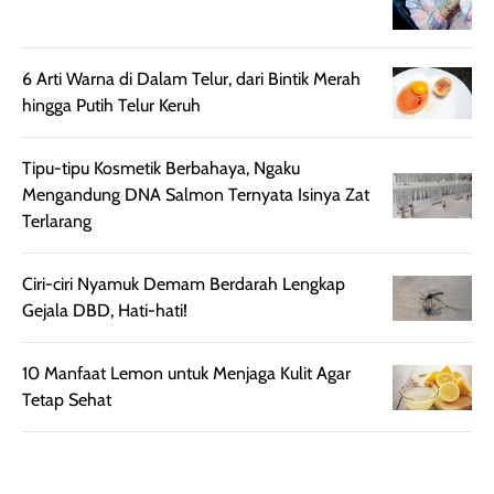
juga membantu
Amino dan
rambut terasa
Vitamin C, serta
lebih halus dan
dilengkapi SPF 35
6 Arti Warna di Dalam Telur, dari Bintik Merah
mudah diatur
PA+++ untuk
hingga Putih Telur Keruh
setelah
membantu
diaplikasikan.
melindungi kulit
Tipu-tipu Kosmetik Berbahaya, Ngaku
Kemasannya
dari paparan sinar
Mengandung DNA Salmon Ternyata Isinya Zat
praktis dengan
UV saat
Terlarang
botol spray yang
beraktivitas di
mudah digunakan
siang hari.
dan cukup ringkas
Meskipun begitu,
Ciri-ciri Nyamuk Demam Berdarah Lengkap
untuk dibawa saat
sunscreen tetap
Gejala DBD, Hati-hati!
bepergian.
perlu diaplikasikan
Semprotan yang
ulang sesuai
10 Manfaat Lemon untuk Menjaga Kulit Agar
dihasilkan juga
kebutuhan agar
Tetap Sehat
merata sehingga
perlindungannya
memudahkan
tetap optimal.
pengaplikasian
Karena baru
tanpa membuat
pertama kali