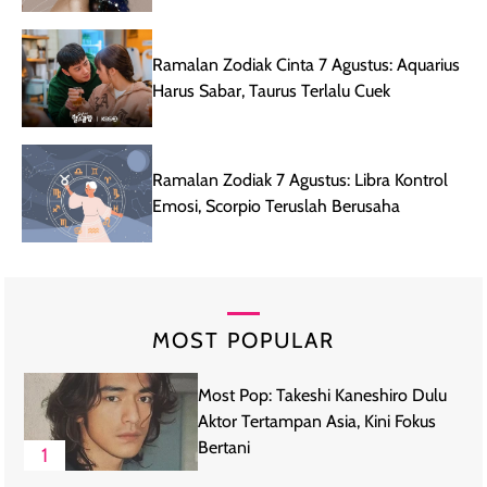
Ramalan Zodiak Cinta 7 Agustus: Aquarius
Harus Sabar, Taurus Terlalu Cuek
Ramalan Zodiak 7 Agustus: Libra Kontrol
Emosi, Scorpio Teruslah Berusaha
MOST POPULAR
Most Pop: Takeshi Kaneshiro Dulu
Aktor Tertampan Asia, Kini Fokus
Bertani
1