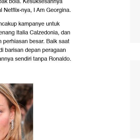
epak bola. Kesuksesannya
al Netflix-nya, I Am Georgina.
encakup kampanye untuk
nang Italia Calzedonia, dan
n perhiasan besar. Baik saat
di barisan depan peragaan
nnya sendiri tanpa Ronaldo.