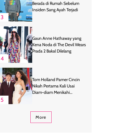
Berada di Rumah Sebelum
Insiden Sang Ayah Terjadi
3
Gaun Anne Hathaway yang
Kena Noda di The Devil Wears
Prada 2 Bakal Dilelang
4
Tom Holland Pamer Cincin
Nikah Pertama Kali Usai
Diam-diam Menikahi
Zendaya
5
More