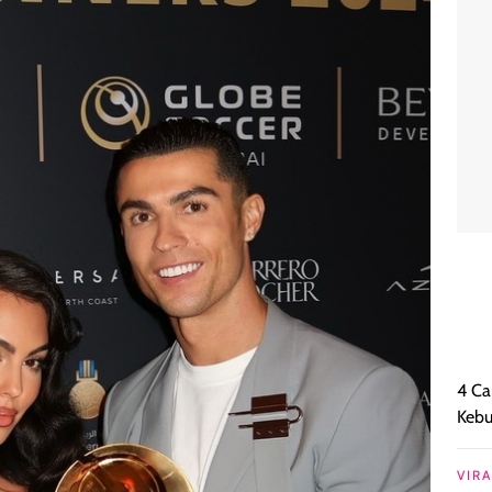
4 Ca
Keb
VIRA