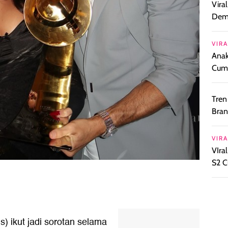
Vira
Demi
VIRA
Anak
Cuml
Tren
Bran
VIRA
VIra
S2 C
) ikut jadi sorotan selama