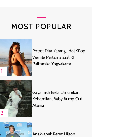
MOST POPULAR
Potret Dita Karang, Idol KPop
Wanita Pertama asal RI
Pulkam ke Yogyakarta
1
Gaya Irish Bella Umumkan
Kehamilan, Baby Bump Curi
Atensi
2
Anak-anak Perez Hilton