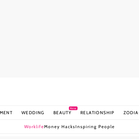
New
NMENT
WEDDING
BEAUTY
RELATIONSHIP
ZODIA
Worklife
Money Hacks
Inspiring People