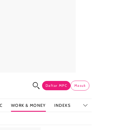
Daftar MPC
Masuk
C
WORK & MONEY
INDEKS