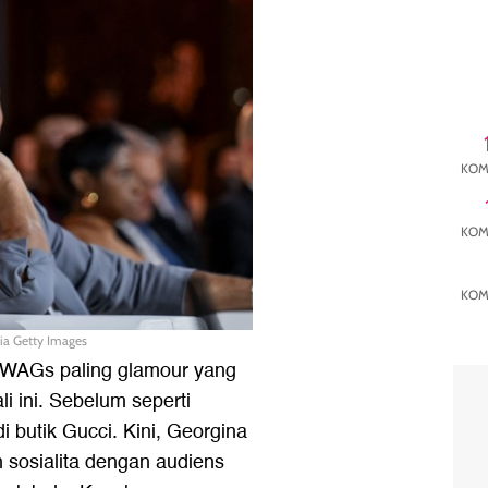
KOM
KOM
KOM
ia Getty Images
 WAGs paling glamour yang
li ini. Sebelum seperti
i butik Gucci. Kini, Georgina
n sosialita dengan audiens