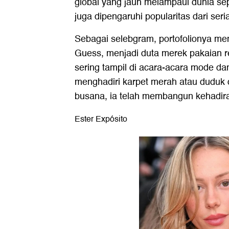
global yang jauh melampaui dunia s
juga dipengaruhi popularitas dari seri
Sebagai selebgram, portofolionya m
Guess, menjadi duta merek pakaian re
sering tampil di acara-acara mode da
menghadiri karpet merah atau duduk 
busana, ia telah membangun kehadira
Ester Expósito