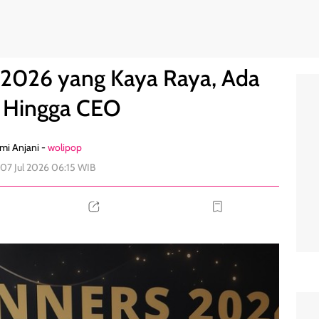
ris Hingga CEO
6
 2026 yang Kaya Raya, Ada
s Hingga CEO
mi Anjani -
wolipop
 07 Jul 2026 06:15 WIB