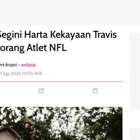
elce, Seorang Atlet NFL
1
Segini Harta Kekayaan Travis
eorang Atlet NFL
mi Anjani -
wolipop
27 Agu 2025 10:05 WIB