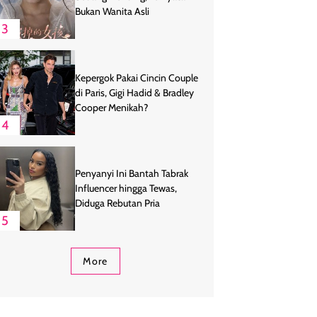
Bukan Wanita Asli
3
Kepergok Pakai Cincin Couple
di Paris, Gigi Hadid & Bradley
Cooper Menikah?
4
Penyanyi Ini Bantah Tabrak
Influencer hingga Tewas,
Diduga Rebutan Pria
5
More