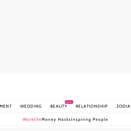
New
NMENT
WEDDING
BEAUTY
RELATIONSHIP
ZODIA
Worklife
Money Hacks
Inspiring People