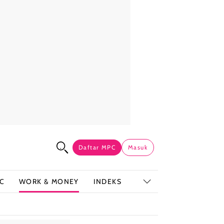
Daftar MPC
Masuk
C
WORK & MONEY
INDEKS