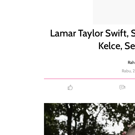
Lamar Taylor Swift, Segini Harta Kekayaan Travis K
Lamar Taylor Swift, 
Kelce, S
Rah
Rabu, 
1