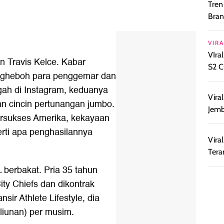
Tren
Bran
VIRA
VIra
n Travis Kelce. Kabar
S2 C
engheboh para penggemar dan
gah di Instagram, keduanya
Vira
 cincin pertunangan jumbo.
Jemb
ersukses Amerika, kekayaan
perti apa penghasilannya
Vira
Tera
L berbakat. Pria 35 tahun
ty Chiefs dan dikontrak
nsir Athlete Lifestyle, dia
iliunan) per musim.