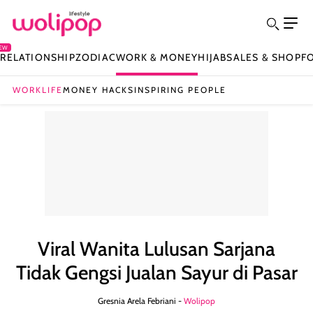
EW
Y
RELATIONSHIP
ZODIAC
WORK & MONEY
HIJAB
SALES & SHOP
F
WORKLIFE
MONEY HACKS
INSPIRING PEOPLE
Viral Wanita Lulusan Sarjana
Tidak Gengsi Jualan Sayur di Pasar
Gresnia Arela Febriani -
Wolipop