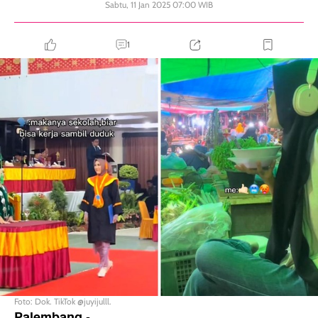
Sabtu, 11 Jan 2025 07:00 WIB
1
Foto: Dok. TikTok @juyijulll.
Palembang
-