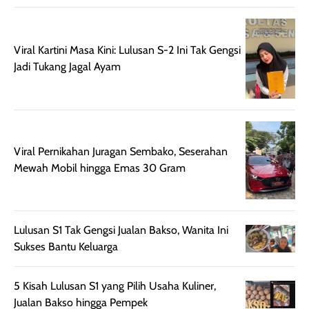
aroma pada
kulit. Produk ini
rambut, produk ini
mengandung
juga membantu
Amino dan
Viral Kartini Masa Kini: Lulusan S-2 Ini Tak Gengsi
rambut terasa
Vitamin C, serta
Jadi Tukang Jagal Ayam
lebih halus dan
dilengkapi SPF 35
mudah diatur
PA+++ untuk
setelah
membantu
diaplikasikan.
melindungi kulit
Kemasannya
dari paparan sinar
Viral Pernikahan Juragan Sembako, Seserahan
praktis dengan
UV saat
Mewah Mobil hingga Emas 30 Gram
botol spray yang
beraktivitas di
mudah digunakan
siang hari.
dan cukup ringkas
Meskipun begitu,
untuk dibawa saat
sunscreen tetap
Lulusan S1 Tak Gengsi Jualan Bakso, Wanita Ini
bepergian.
perlu diaplikasikan
Sukses Bantu Keluarga
Semprotan yang
ulang sesuai
dihasilkan juga
kebutuhan agar
merata sehingga
perlindungannya
5 Kisah Lulusan S1 yang Pilih Usaha Kuliner,
memudahkan
tetap optimal.
Jualan Bakso hingga Pempek