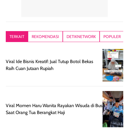
memiliki aroma
teksturnya terasa
jadi nyaman gi
yang lembut dan
ringan dan mudah
Packagingnya 
memberikan
diratakan di kulit.
plastik tutup ul
kesan rambut
Produk juga
mutul botolny
lebih segar
memberikan hasil
meruncing jadi
TERKAIT
REKOMENDASI
DETIKNETWORK
POPULER
setelah
akhir yang
pas buat nakar
digunakan.
nyaman tanpa
sunscreennya.
Wanginya tidak
terasa lengket
terus udah SP
terasa berlebihan
berlebihan. Varian
40 yang pasti
Viral Ide Bisnis Kreatif: Jual Tutup Botol Bekas
sehingga tetap
Bright Glow
cocok dipakai 
Raih Cuan Jutaan Rupiah
nyaman dipakai
memberikan efek
aktifitas outdo
untuk aktivitas
akhir yang
juga. baru
harian, baik
membuat kulit
pemakaaian 6
sebelum maupun
tampak lebih
bulan tapi ker
setelah
cerah, namun
bersihnya mu
Viral Momen Haru Wanita Rayakan Wisuda di Bus
beraktivitas di luar
hasilnya tetap
ku
Saat Orang Tua Berangkat Haji
ruangan. Selain
dapat berbeda
memberikan
pada setiap jenis