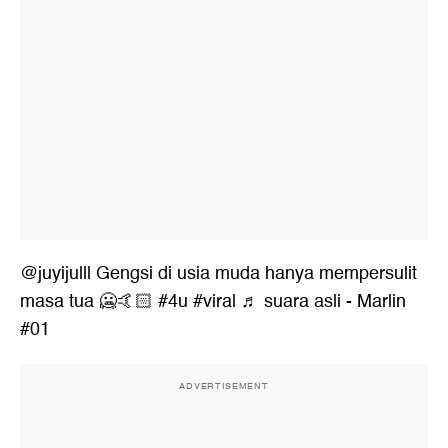
@juyijulll
Gengsi di usia muda hanya mempersulit
masa tua 🥶🤙🏻
#4u
#viral
♬ suara asli - Marlin
#01
ADVERTISEMENT