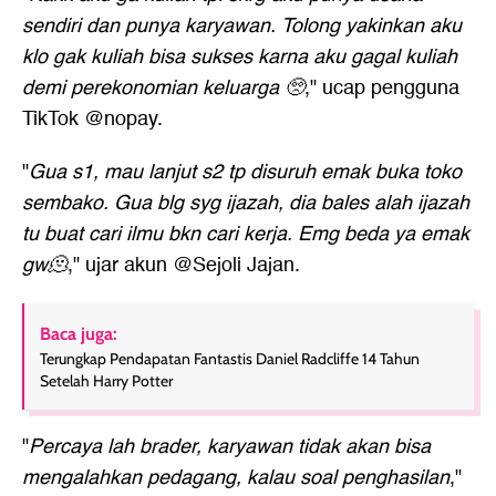
sendiri dan punya karyawan. Tolong yakinkan aku
klo gak kuliah bisa sukses karna aku gagal kuliah
demi perekonomian keluarga 🥺
," ucap pengguna
TikTok @nopay.
"
Gua s1, mau lanjut s2 tp disuruh emak buka toko
sembako. Gua blg syg ijazah, dia bales alah ijazah
tu buat cari ilmu bkn cari kerja. Emg beda ya emak
gw🫠
," ujar akun @Sejoli Jajan.
Baca juga:
Terungkap Pendapatan Fantastis Daniel Radcliffe 14 Tahun
Setelah Harry Potter
"
Percaya lah brader, karyawan tidak akan bisa
mengalahkan pedagang, kalau soal penghasilan
,"