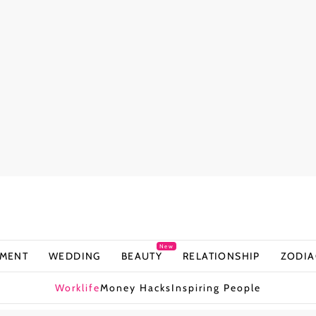
New
NMENT
WEDDING
BEAUTY
RELATIONSHIP
ZODIA
Worklife
Money Hacks
Inspiring People