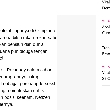
Vira
Demi
VIRA
Anak
etelah laganya di Olimpiade
Cuml
karena bikin rekan-rekan satu
an pensiun dari dunia
Tren
 Luana pun diduga tengah
Bran
et.
VIRA
kili Paraguay dalam cabor
VIra
Penampilannya cukup
S2 C
ut sebagai perenang terseksi.
sung memutuskan untuk
ih posisi keenam. Netizen
iernya.