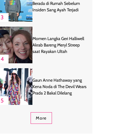
Berada di Rumah Sebelum
Insiden Sang Ayah Terjadi
3
Momen Langka Geri Halliwell
Akrab Bareng Meryl Streep
saat Rayakan Ultah
4
Gaun Anne Hathaway yang
Kena Noda di The Devil Wears
Prada 2 Bakal Dilelang
5
More