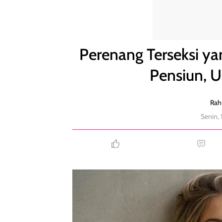
Perenang Terseksi yang Diusir dari Olimpiade Kini 
Perenang Terseksi yan
Pensiun, U
Rah
Senin,