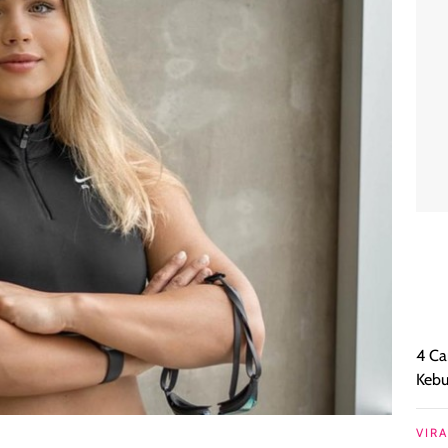
4 Ca
Keb
VIRA