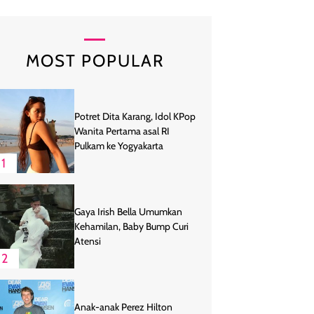
MOST POPULAR
Potret Dita Karang, Idol KPop
Wanita Pertama asal RI
Pulkam ke Yogyakarta
1
Gaya Irish Bella Umumkan
Kehamilan, Baby Bump Curi
Atensi
2
Anak-anak Perez Hilton