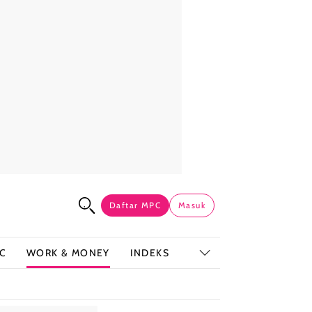
Daftar MPC
Masuk
C
WORK & MONEY
INDEKS