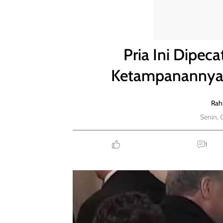
Pria Ini Dipecat dari Met Gala karena Ketampanann
Pria Ini Dipeca
Ketampanannya M
Rah
Senin, 
1