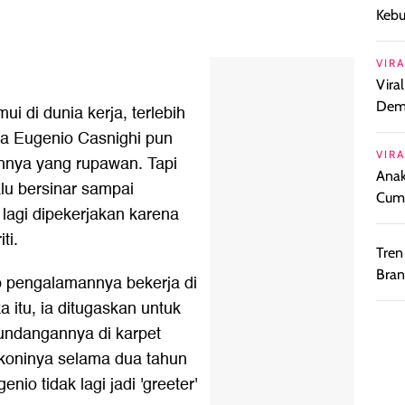
Keb
VIRA
Vira
Demi
ui di dunia kerja, terlebih
ma Eugenio Casnighi pun
VIRA
jahnya yang rupawan. Tapi
Anak
lu bersinar sampai
Cuml
lagi dipekerjakan karena
ti.
Tren
Bran
 pengalamannya bekerja di
 itu, ia ditugaskan untuk
undangannya di karpet
akoninya selama dua tahun
nio tidak lagi jadi 'greeter'