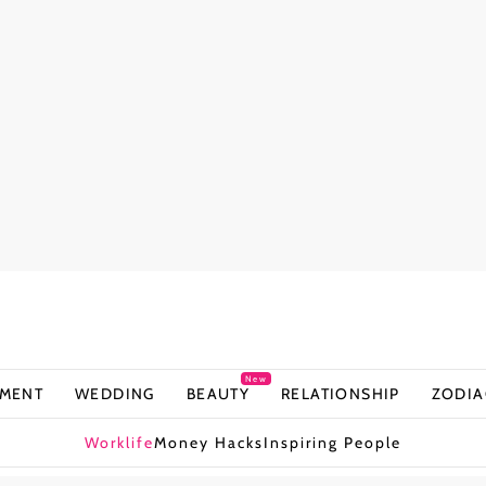
New
NMENT
WEDDING
BEAUTY
RELATIONSHIP
ZODIA
Worklife
Money Hacks
Inspiring People