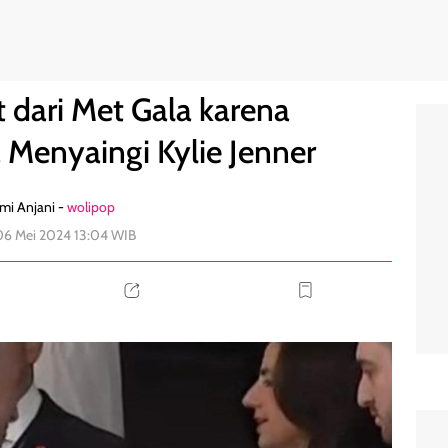
ya Menyaingi Kylie Jenner
1
t dari Met Gala karena
enyaingi Kylie Jenner
mi Anjani -
wolipop
06 Mei 2024 13:04 WIB