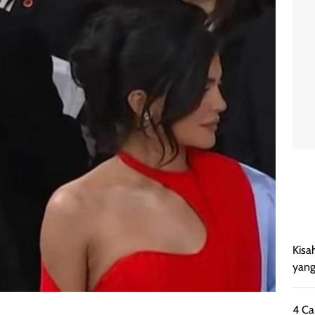
Kisa
yang
4 Ca