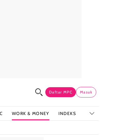
Daftar MPC
Masuk
C
WORK & MONEY
INDEKS