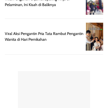
dapat berbeda
Penilaian
Pelaminan, Ini Kisah di Baliknya
pada setiap orang,
mengenai
tergantung jenis
performa dalam
rambut, aktivitas,
jangka panjang,
dan kondisi
seperti
lingkungan.
kenyamanan
Viral Aksi Pengantin Pria Tata Rambut Pengantin
Namun, dari
setelah
Wanita di Hari Pernikahan
pengalaman
pemakaian rutin
penggunaan
atau
hingga repurchase
kecocokannya
beberapa kali,
pada berbagai
performanya
kondisi kulit,
terasa cukup
masih
konsisten untuk
memerlukan
penggunaan
penggunaan lebih
sehari-hari.
lanjut.