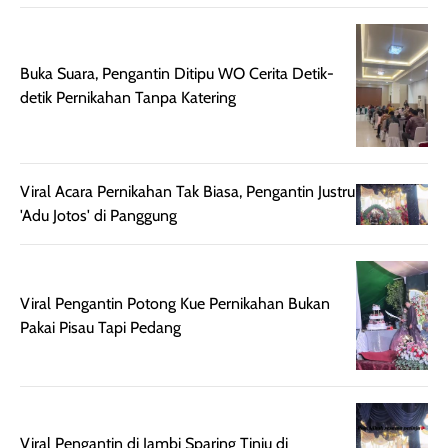
setelah
membantu
diaplikasikan.
melindungi kulit
Kemasannya
dari paparan sinar
Buka Suara, Pengantin Ditipu WO Cerita Detik-
praktis dengan
UV saat
detik Pernikahan Tanpa Katering
botol spray yang
beraktivitas di
mudah digunakan
siang hari.
dan cukup ringkas
Meskipun begitu,
untuk dibawa saat
sunscreen tetap
Viral Acara Pernikahan Tak Biasa, Pengantin Justru
bepergian.
perlu diaplikasikan
'Adu Jotos' di Panggung
Semprotan yang
ulang sesuai
dihasilkan juga
kebutuhan agar
merata sehingga
perlindungannya
memudahkan
tetap optimal.
Viral Pengantin Potong Kue Pernikahan Bukan
pengaplikasian
Karena baru
Pakai Pisau Tapi Pedang
tanpa membuat
pertama kali
rambut terasa
mencoba, review
berat. Perlu
ini berfokus pada
diingat bahwa
kesan awal
ketahanan aroma
penggunaan.
Viral Pengantin di Jambi Sparing Tinju di