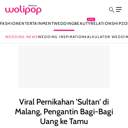
NEW
FASHION
ENTERTAINMENT
WEDDING
BEAUTY
RELATIONSHIP
ZO
WEDDING NEWS
WEDDING INSPIRATION
KALKULATOR WEDDI
Viral Pernikahan 'Sultan' di
Malang, Pengantin Bagi-Bagi
Uang ke Tamu