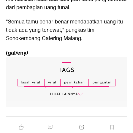
dari pembagian uang tunai.
"Semua tamu benar-benar mendapatkan uang itu
tidak ada yang terlewat," pungkas tim
Sonokembang Catering Malang.
(gaf/eny)
TAGS
kisah viral
viral
pernikahan
pengantin
malang
jawa timur
tamu undangan
LIHAT LAINNYA
...