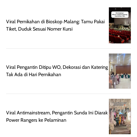
digunakan.
nyaman tanpa
sunscreennya.
Wanginya tidak
terasa lengket
terus udah SP
terasa berlebihan
berlebihan. Varian
40 yang pasti
Viral Pernikahan di Bioskop Malang: Tamu Pakai
sehingga tetap
Bright Glow
cocok dipakai 
Tiket, Duduk Sesuai Nomer Kursi
nyaman dipakai
memberikan efek
aktifitas outdo
untuk aktivitas
akhir yang
juga. baru
harian, baik
membuat kulit
pemakaaian 6
sebelum maupun
tampak lebih
bulan tapi ker
setelah
cerah, namun
bersihnya mu
Viral Pengantin Ditipu WO, Dekorasi dan Katering
beraktivitas di luar
hasilnya tetap
ku
Tak Ada di Hari Pernikahan
ruangan. Selain
dapat berbeda
memberikan
pada setiap jenis
aroma pada
kulit. Produk ini
rambut, produk ini
mengandung
juga membantu
Amino dan
Viral Antimainstream, Pengantin Sunda Ini Diarak
rambut terasa
Vitamin C, serta
Power Rangers ke Pelaminan
lebih halus dan
dilengkapi SPF 35
mudah diatur
PA+++ untuk