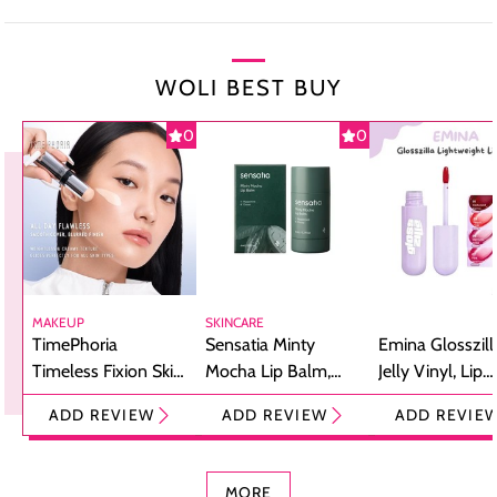
WOLI BEST BUY
0
0
MAKEUP
SKINCARE
TimePhoria
Sensatia Minty
Emina Glosszill
Timeless Fixion Skin
Mocha Lip Balm,
Jelly Vinyl, Lip
Tint Stick,
Pelembap Bibir
Cream Glossy
ADD REVIEW
ADD REVIEW
ADD REVIE
Foundation dan
dengan Aroma
Ringan dengan 
Concealer 2-in-1
Cokelat
Bibir Plumpy
MORE