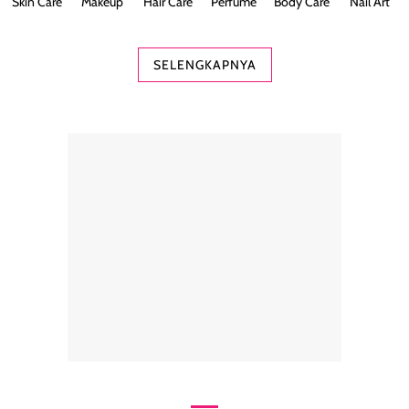
Skin Care
Makeup
Hair Care
Perfume
Body Care
Nail Art
SELENGKAPNYA