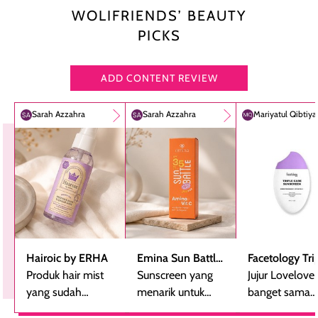
WOLIFRIENDS’ BEAUTY
PICKS
ADD CONTENT REVIEW
Sarah Azzahra
Sarah Azzahra
Mariyatul Qibtiy
Hairoic by ERHA
Emina Sun Battle
Facetology Tri
Produk hair mist
SPF 35 PA+++
Sunscreen yang
Care Sunscree
Jujur Lovelove
yang sudah
Bright Glow Fun
menarik untuk
SPF 40 PA+++
banget sama
beberapa kali
Size
dicoba, terutama
sunscreen iniii..