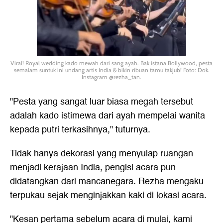
Viral! Royal wedding kado mewah dari sang ayah. Bak istana Bollywood, pesta
semalam suntuk ini undang artis India & bikin ribuan tamu takjub! Foto: Dok.
Instagram @rezha_tan.
"Pesta yang sangat luar biasa megah tersebut
adalah kado istimewa dari ayah mempelai wanita
kepada putri terkasihnya," tuturnya.
Tidak hanya dekorasi yang menyulap ruangan
menjadi kerajaan India, pengisi acara pun
didatangkan dari mancanegara. Rezha mengaku
terpukau sejak menginjakkan kaki di lokasi acara.
"Kesan pertama sebelum acara di mulai, kami