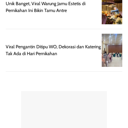
Unik Banget, Viral Warung Jamu Estetis di
dapat berbeda
Penilaian
Pernikahan Ini Bikin Tamu Antre
pada setiap orang,
mengenai
tergantung jenis
performa dalam
rambut, aktivitas,
jangka panjang,
dan kondisi
seperti
lingkungan.
kenyamanan
Namun, dari
setelah
Viral Pengantin Ditipu WO, Dekorasi dan Katering
pengalaman
pemakaian rutin
Tak Ada di Hari Pernikahan
penggunaan
atau
hingga repurchase
kecocokannya
beberapa kali,
pada berbagai
performanya
kondisi kulit,
terasa cukup
masih
konsisten untuk
memerlukan
penggunaan
penggunaan lebih
sehari-hari.
lanjut.