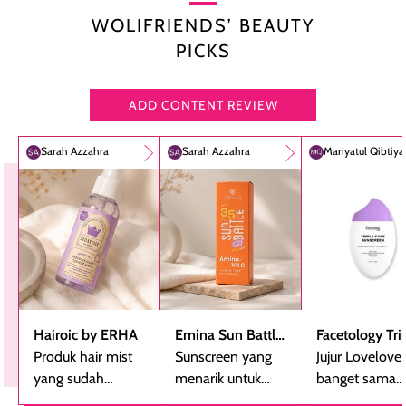
WOLIFRIENDS’ BEAUTY
PICKS
ADD CONTENT REVIEW
Sarah Azzahra
Sarah Azzahra
Mariyatul Qibtiy
Hairoic by ERHA
Emina Sun Battle
Facetology Tri
Produk hair mist
SPF 35 PA+++
Sunscreen yang
Care Sunscree
Jujur Lovelove
yang sudah
Bright Glow Fun
menarik untuk
SPF 40 PA+++
banget sama
beberapa kali
Size
dicoba, terutama
sunscreen iniii..