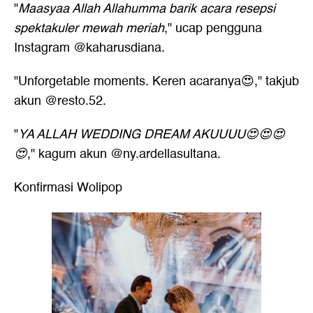
"
Maasyaa Allah Allahumma barik acara resepsi
spektakuler mewah meriah
," ucap pengguna
Instagram @kaharusdiana.
"Unforgetable moments. Keren acaranya😍," takjub
akun @resto.52.
"
YA ALLAH WEDDING DREAM AKUUUU😍😍😍
😍
," kagum akun @ny.ardellasultana.
Konfirmasi Wolipop