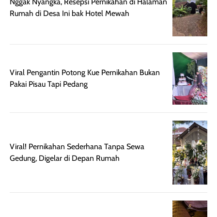
Nggak Nyangka, Resepsi Pernikahan di Halaman
setelah
membantu
Rumah di Desa Ini bak Hotel Mewah
diaplikasikan.
melindungi kulit
Kemasannya
dari paparan sinar
praktis dengan
UV saat
botol spray yang
beraktivitas di
mudah digunakan
siang hari.
Viral Pengantin Potong Kue Pernikahan Bukan
dan cukup ringkas
Meskipun begitu,
Pakai Pisau Tapi Pedang
untuk dibawa saat
sunscreen tetap
bepergian.
perlu diaplikasikan
Semprotan yang
ulang sesuai
dihasilkan juga
kebutuhan agar
merata sehingga
perlindungannya
memudahkan
tetap optimal.
Viral! Pernikahan Sederhana Tanpa Sewa
pengaplikasian
Karena baru
Gedung, Digelar di Depan Rumah
tanpa membuat
pertama kali
rambut terasa
mencoba, review
berat. Perlu
ini berfokus pada
diingat bahwa
kesan awal
ketahanan aroma
penggunaan.