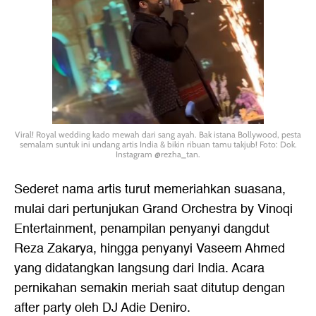
Viral! Royal wedding kado mewah dari sang ayah. Bak istana Bollywood, pesta
semalam suntuk ini undang artis India & bikin ribuan tamu takjub! Foto: Dok.
Instagram @rezha_tan.
Sederet nama artis turut memeriahkan suasana,
mulai dari pertunjukan Grand Orchestra by Vinoqi
Entertainment, penampilan penyanyi dangdut
Reza Zakarya, hingga penyanyi Vaseem Ahmed
yang didatangkan langsung dari India. Acara
pernikahan semakin meriah saat ditutup dengan
after party oleh DJ Adie Deniro.