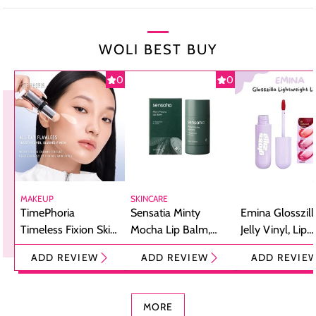
WOLI BEST BUY
0
0
MAKEUP
SKINCARE
TimePhoria
Sensatia Minty
Emina Glosszill
Timeless Fixion Skin
Mocha Lip Balm,
Jelly Vinyl, Lip
Tint Stick,
Pelembap Bibir
Cream Glossy
ADD REVIEW
ADD REVIEW
ADD REVIE
Foundation dan
dengan Aroma
Ringan dengan 
Concealer 2-in-1
Cokelat
Bibir Plumpy
MORE