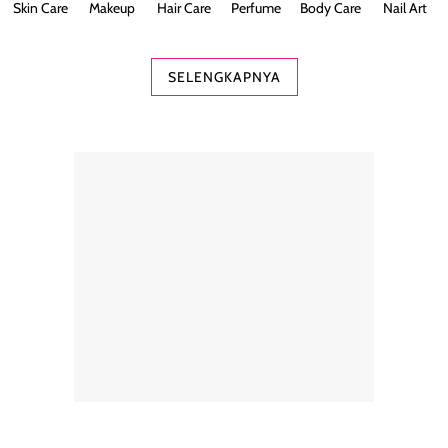
Skin Care
Makeup
Hair Care
Perfume
Body Care
Nail Art
SELENGKAPNYA