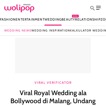
NEW
FASHION
ENTERTAINMENT
WEDDING
BEAUTY
RELATIONSHIP
ZO
WEDDING NEWS
WEDDING INSPIRATION
KALKULATOR WEDDI
VIRAL VERIFICATOR
Viral Royal Wedding ala
Bollywood di Malang, Undang