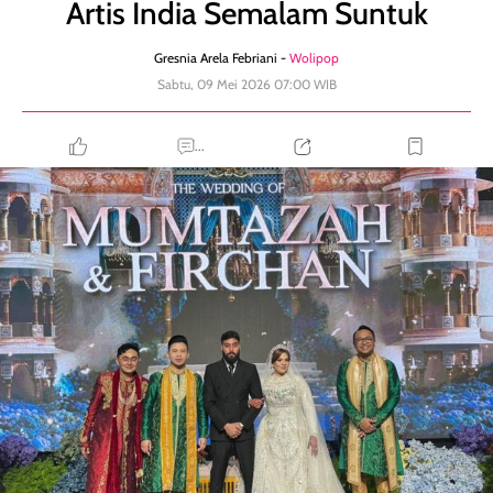
Artis India Semalam Suntuk
Gresnia Arela Febriani -
Wolipop
Sabtu, 09 Mei 2026 07:00 WIB
...