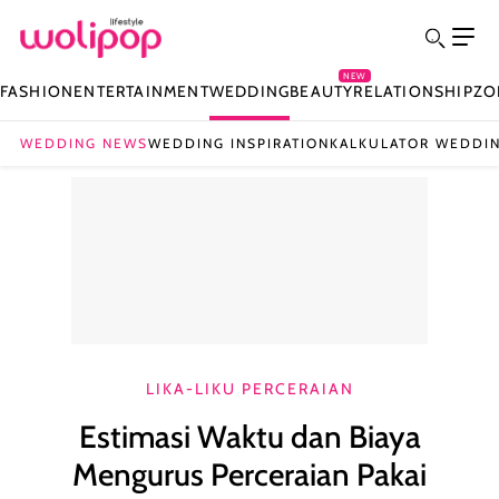
NEW
FASHION
ENTERTAINMENT
WEDDING
BEAUTY
RELATIONSHIP
ZO
WEDDING NEWS
WEDDING INSPIRATION
KALKULATOR WEDDI
LIKA-LIKU PERCERAIAN
Estimasi Waktu dan Biaya
Mengurus Perceraian Pakai