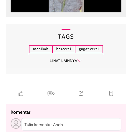
TAGS
menikah
bercerai
gugat cerai
estimasi waktu cerai pakai pengacara
LIHAT LAINNYA
cerai pakai pengacara
pengadilan agama
pengadilan negeri
pengacara
0
Komentar
Tulis komentar Anda....