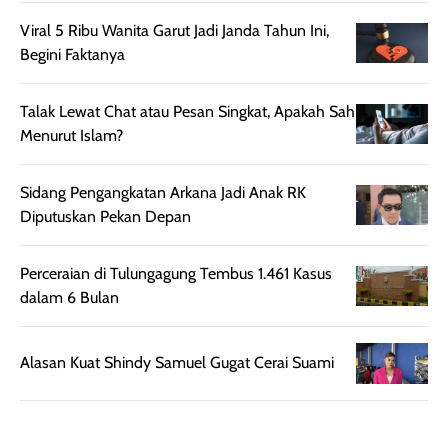
ruangan. Selain
dapat berbeda
Viral 5 Ribu Wanita Garut Jadi Janda Tahun Ini,
memberikan
pada setiap jenis
Begini Faktanya
aroma pada
kulit. Produk ini
rambut, produk ini
mengandung
juga membantu
Amino dan
Talak Lewat Chat atau Pesan Singkat, Apakah Sah
rambut terasa
Vitamin C, serta
Menurut Islam?
lebih halus dan
dilengkapi SPF 35
mudah diatur
PA+++ untuk
Sidang Pengangkatan Arkana Jadi Anak RK
setelah
membantu
Diputuskan Pekan Depan
diaplikasikan.
melindungi kulit
Kemasannya
dari paparan sinar
Perceraian di Tulungagung Tembus 1.461 Kasus
praktis dengan
UV saat
dalam 6 Bulan
botol spray yang
beraktivitas di
mudah digunakan
siang hari.
dan cukup ringkas
Meskipun begitu,
Alasan Kuat Shindy Samuel Gugat Cerai Suami
untuk dibawa saat
sunscreen tetap
bepergian.
perlu diaplikasikan
Semprotan yang
ulang sesuai
dihasilkan juga
kebutuhan agar