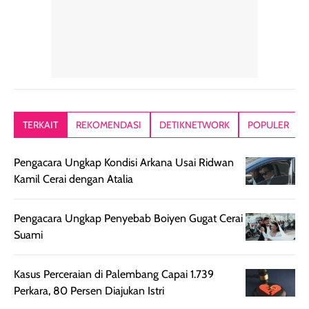
tetap masuk
bepergian. Dari
Kalau dipakai
dalam rutinitas.
penggunaan
dibawah mak
Hair mist ini
pertama,
juga ga peelin
memiliki aroma
teksturnya terasa
jadi nyaman gi
yang lembut dan
ringan dan mudah
Packagingnya 
memberikan
diratakan di kulit.
plastik tutup ul
kesan rambut
Produk juga
mutul botolny
lebih segar
memberikan hasil
meruncing jadi
TERKAIT
REKOMENDASI
DETIKNETWORK
POPULER
setelah
akhir yang
pas buat nakar
digunakan.
nyaman tanpa
sunscreennya.
Pengacara Ungkap Kondisi Arkana Usai Ridwan
Wanginya tidak
terasa lengket
terus udah SP
Kamil Cerai dengan Atalia
terasa berlebihan
berlebihan. Varian
40 yang pasti
sehingga tetap
Bright Glow
cocok dipakai 
nyaman dipakai
memberikan efek
aktifitas outdo
Pengacara Ungkap Penyebab Boiyen Gugat Cerai
untuk aktivitas
akhir yang
juga. baru
Suami
harian, baik
membuat kulit
pemakaaian 6
sebelum maupun
tampak lebih
bulan tapi ker
Kasus Perceraian di Palembang Capai 1.739
setelah
cerah, namun
bersihnya mu
Perkara, 80 Persen Diajukan Istri
beraktivitas di luar
hasilnya tetap
ku