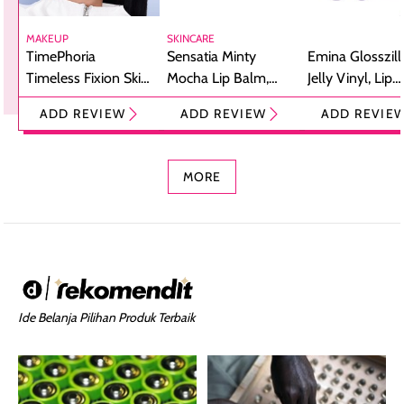
MAKEUP
SKINCARE
TimePhoria
Sensatia Minty
Emina Glosszill
Timeless Fixion Skin
Mocha Lip Balm,
Jelly Vinyl, Lip
Tint Stick,
Pelembap Bibir
Cream Glossy
ADD REVIEW
ADD REVIEW
ADD REVIE
Foundation dan
dengan Aroma
Ringan dengan 
Concealer 2-in-1
Cokelat
Bibir Plumpy
MORE
Ide Belanja Pilihan Produk Terbaik