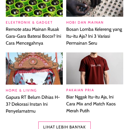
ELEKTRONIK & GADGET
HOBI DAN MAINAN
Remote atau Mainan Rusak
Bosan Lomba Kelereng yang
Gara-Gara Baterai Bocor? Ini
Itu-itu Aja? Ini 3 Variasi
Cara Mencegahnya
Permainan Seru
PAKAIAN PRIA
HOME & LIVING
Biar Nggak Itu-itu Aja, Ini
Gapura RT Belum Dihias H-
Cara Mix and Match Kaos
3? Dekorasi Instan Ini
Merah Putih
Penyelamatmu
LIHAT LEBIH BANYAK