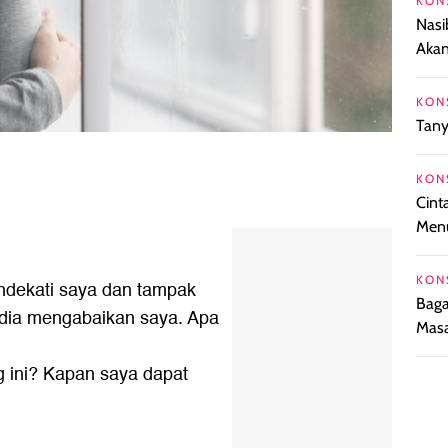
KON
Nasi
Akan
KON
Tany
KON
Cint
Menu
KON
ndekati saya dan tampak
Baga
ni dia mengabaikan saya. Apa
Masa
g ini? Kapan saya dapat