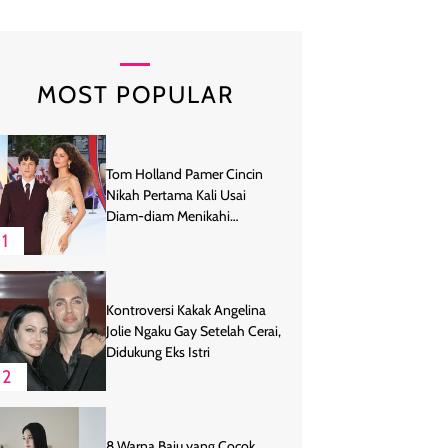
MOST POPULAR
Tom Holland Pamer Cincin
Nikah Pertama Kali Usai
Diam-diam Menikahi
Zendaya
1
Kontroversi Kakak Angelina
Jolie Ngaku Gay Setelah Cerai,
Didukung Eks Istri
2
8 Warna Baju yang Cocok