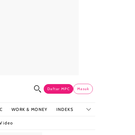
Daftar MPC
Masuk
C
WORK & MONEY
INDEKS
Video