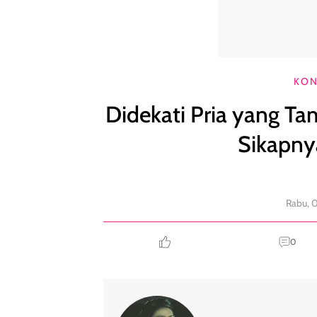
Didekati Pria yang Tampaknya Tulus, Tapi Tiba-ti
KON
Didekati Pria yang Ta
Sikapny
Rabu, 
0