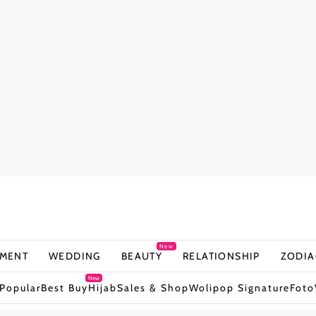
New
NMENT
WEDDING
BEAUTY
RELATIONSHIP
ZODIA
New
Popular
Best Buy
Hijab
Sales & Shop
Wolipop Signature
Foto