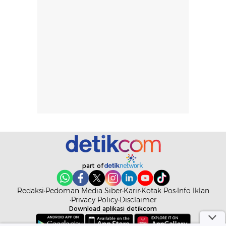
tergantung jenis
performa dalam
rambut, aktivitas,
jangka panjang,
dan kondisi
seperti
lingkungan.
kenyamanan
Namun, dari
setelah
pengalaman
pemakaian rutin
penggunaan
atau
hingga repurchase
kecocokannya
beberapa kali,
pada berbagai
performanya
kondisi kulit,
terasa cukup
masih
konsisten untuk
memerlukan
penggunaan
penggunaan lebih
sehari-hari.
lanjut.
part of
Redaksi
Pedoman Media Siber
Karir
Kotak Pos
Info Iklan
Privacy Policy
Disclaimer
Download aplikasi detikcom