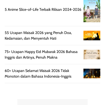
Kemasannya
dari paparan sinar
praktis dengan
UV saat
5 Anime Slice-of-Life Terbaik Rilisan 2024-2026
botol spray yang
beraktivitas di
mudah digunakan
siang hari.
dan cukup ringkas
Meskipun begitu,
untuk dibawa saat
sunscreen tetap
55 Ucapan Waisak 2026 yang Penuh Doa,
bepergian.
perlu diaplikasikan
Kedamaian, dan Menyentuh Hati
Semprotan yang
ulang sesuai
dihasilkan juga
kebutuhan agar
merata sehingga
perlindungannya
75+ Ucapan Happy Eid Mubarak 2026 Bahasa
memudahkan
tetap optimal.
Inggris dan Artinya, Penuh Makna
pengaplikasian
Karena baru
tanpa membuat
pertama kali
60+ Ucapan Selamat Waisak 2026 Tidak
rambut terasa
mencoba, review
Monoton dalam Bahasa Indonesia-Inggris
berat. Perlu
ini berfokus pada
diingat bahwa
kesan awal
ketahanan aroma
penggunaan.
dapat berbeda
Penilaian
pada setiap orang,
mengenai