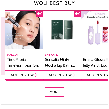
WOLI BEST BUY
0
0
MAKEUP
SKINCARE
TimePhoria
Sensatia Minty
Emina Glosszill
Timeless Fixion Skin
Mocha Lip Balm,
Jelly Vinyl, Lip
Tint Stick,
Pelembap Bibir
Cream Glossy
ADD REVIEW
ADD REVIEW
ADD REVIE
Foundation dan
dengan Aroma
Ringan dengan 
Concealer 2-in-1
Cokelat
Bibir Plumpy
MORE