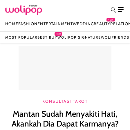
NEW
HOME
FASHION
ENTERTAINMENT
WEDDING
BEAUTY
RELATIO
NEW
MOST POPULAR
BEST BUY
WOLIPOP SIGNATURE
WOLIFRIENDS
KONSULTASI TAROT
Mantan Sudah Menyakiti Hati,
Akankah Dia Dapat Karmanya?