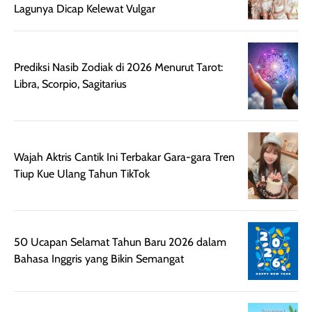
Lagunya Dicap Kelewat Vulgar
terasa berlebihan
berlebihan. Varian
40 yang pasti
sehingga tetap
Bright Glow
cocok dipakai 
nyaman dipakai
memberikan efek
aktifitas outdo
untuk aktivitas
akhir yang
juga. baru
Prediksi Nasib Zodiak di 2026 Menurut Tarot:
harian, baik
membuat kulit
pemakaaian 6
Libra, Scorpio, Sagitarius
sebelum maupun
tampak lebih
bulan tapi ker
setelah
cerah, namun
bersihnya mu
beraktivitas di luar
hasilnya tetap
ku
ruangan. Selain
dapat berbeda
Wajah Aktris Cantik Ini Terbakar Gara-gara Tren
memberikan
pada setiap jenis
Tiup Kue Ulang Tahun TikTok
aroma pada
kulit. Produk ini
rambut, produk ini
mengandung
juga membantu
Amino dan
rambut terasa
Vitamin C, serta
50 Ucapan Selamat Tahun Baru 2026 dalam
lebih halus dan
dilengkapi SPF 35
Bahasa Inggris yang Bikin Semangat
mudah diatur
PA+++ untuk
setelah
membantu
diaplikasikan.
melindungi kulit