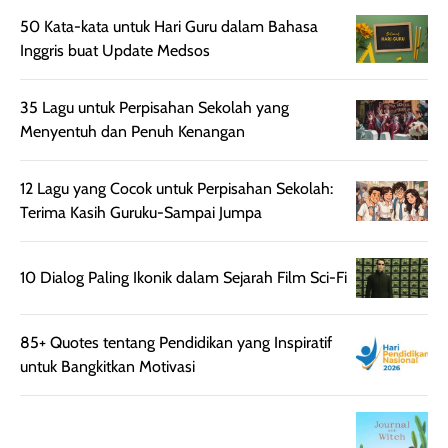
aroma pada
kulit. Produk ini
50 Kata-kata untuk Hari Guru dalam Bahasa
rambut, produk ini
mengandung
Inggris buat Update Medsos
juga membantu
Amino dan
rambut terasa
Vitamin C, serta
lebih halus dan
dilengkapi SPF 35
35 Lagu untuk Perpisahan Sekolah yang
mudah diatur
PA+++ untuk
Menyentuh dan Penuh Kenangan
setelah
membantu
diaplikasikan.
melindungi kulit
12 Lagu yang Cocok untuk Perpisahan Sekolah:
Kemasannya
dari paparan sinar
Terima Kasih Guruku-Sampai Jumpa
praktis dengan
UV saat
botol spray yang
beraktivitas di
mudah digunakan
siang hari.
10 Dialog Paling Ikonik dalam Sejarah Film Sci-Fi
dan cukup ringkas
Meskipun begitu,
untuk dibawa saat
sunscreen tetap
85+ Quotes tentang Pendidikan yang Inspiratif
bepergian.
perlu diaplikasikan
untuk Bangkitkan Motivasi
Semprotan yang
ulang sesuai
dihasilkan juga
kebutuhan agar
merata sehingga
perlindungannya
memudahkan
tetap optimal.