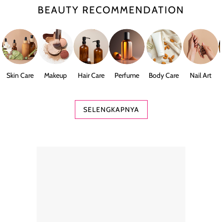
BEAUTY RECOMMENDATION
Skin Care
Makeup
Hair Care
Perfume
Body Care
Nail Art
SELENGKAPNYA