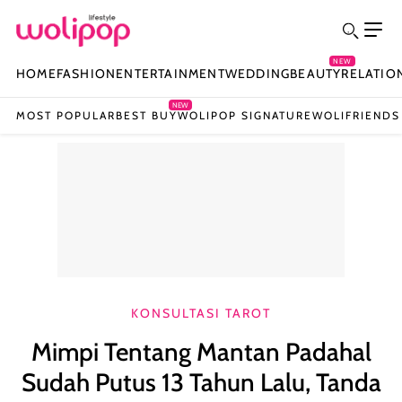
NEW
HOME
FASHION
ENTERTAINMENT
WEDDING
BEAUTY
RELATIO
NEW
MOST POPULAR
BEST BUY
WOLIPOP SIGNATURE
WOLIFRIENDS
KONSULTASI TAROT
Mimpi Tentang Mantan Padahal
Sudah Putus 13 Tahun Lalu, Tanda