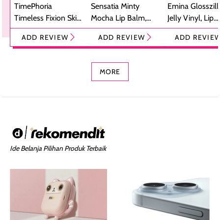
TimePhoria
Sensatia Minty
Emina Glosszill
Timeless Fixion Skin
Mocha Lip Balm,
Jelly Vinyl, Lip
Tint Stick,
Pelembap Bibir
Cream Glossy
ADD REVIEW
ADD REVIEW
ADD REVIE
Foundation dan
dengan Aroma
Ringan dengan 
Concealer 2-in-1
Cokelat
Bibir Plumpy
MORE
Ide Belanja Pilihan Produk Terbaik