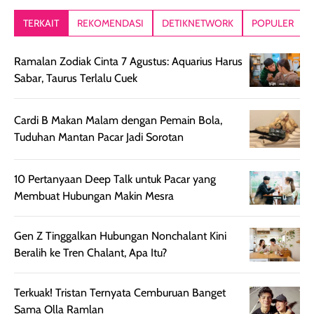
lebih segar
memberikan hasil
meruncing jadi
TERKAIT
REKOMENDASI
DETIKNETWORK
POPULER
setelah
akhir yang
pas buat nakar
digunakan.
nyaman tanpa
sunscreennya.
Ramalan Zodiak Cinta 7 Agustus: Aquarius Harus
Wanginya tidak
terasa lengket
terus udah SP
Sabar, Taurus Terlalu Cuek
terasa berlebihan
berlebihan. Varian
40 yang pasti
sehingga tetap
Bright Glow
cocok dipakai 
nyaman dipakai
memberikan efek
aktifitas outdo
Cardi B Makan Malam dengan Pemain Bola,
untuk aktivitas
akhir yang
juga. baru
Tuduhan Mantan Pacar Jadi Sorotan
harian, baik
membuat kulit
pemakaaian 6
sebelum maupun
tampak lebih
bulan tapi ker
10 Pertanyaan Deep Talk untuk Pacar yang
setelah
cerah, namun
bersihnya mu
Membuat Hubungan Makin Mesra
beraktivitas di luar
hasilnya tetap
ku
ruangan. Selain
dapat berbeda
memberikan
pada setiap jenis
Gen Z Tinggalkan Hubungan Nonchalant Kini
aroma pada
kulit. Produk ini
Beralih ke Tren Chalant, Apa Itu?
rambut, produk ini
mengandung
juga membantu
Amino dan
Terkuak! Tristan Ternyata Cemburuan Banget
rambut terasa
Vitamin C, serta
Sama Olla Ramlan