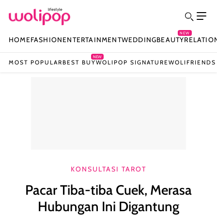
NEW
HOME
FASHION
ENTERTAINMENT
WEDDING
BEAUTY
RELATIO
NEW
MOST POPULAR
BEST BUY
WOLIPOP SIGNATURE
WOLIFRIENDS
KONSULTASI TAROT
Pacar Tiba-tiba Cuek, Merasa
Hubungan Ini Digantung