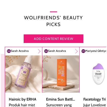
WOLIFRIENDS’ BEAUTY
PICKS
ADD CONTENT REVIEW
Sarah Azzahra
Sarah Azzahra
Mariyatul Qibtiy
Hairoic by ERHA
Emina Sun Battle
Facetology Tri
Produk hair mist
SPF 35 PA+++
Sunscreen yang
Care Sunscree
Jujur Lovelove