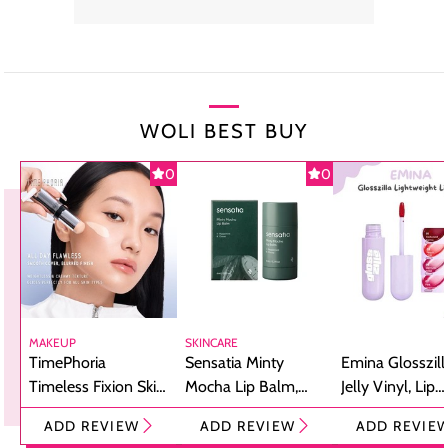
WOLI BEST BUY
0
0
MAKEUP
SKINCARE
TimePhoria
Sensatia Minty
Emina Glosszill
Timeless Fixion Skin
Mocha Lip Balm,
Jelly Vinyl, Lip
Tint Stick,
Pelembap Bibir
Cream Glossy
ADD REVIEW
ADD REVIEW
ADD REVIE
Foundation dan
dengan Aroma
Ringan dengan 