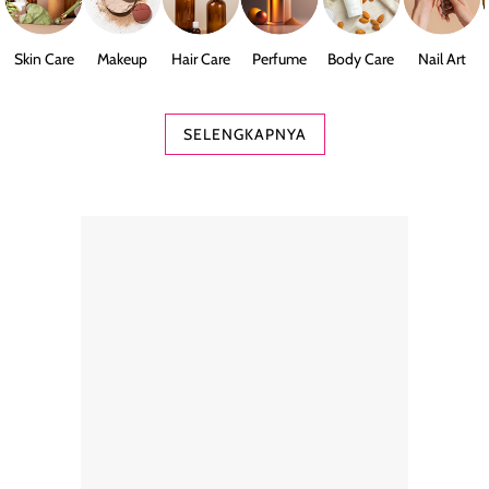
Skin Care
Makeup
Hair Care
Perfume
Body Care
Nail Art
SELENGKAPNYA