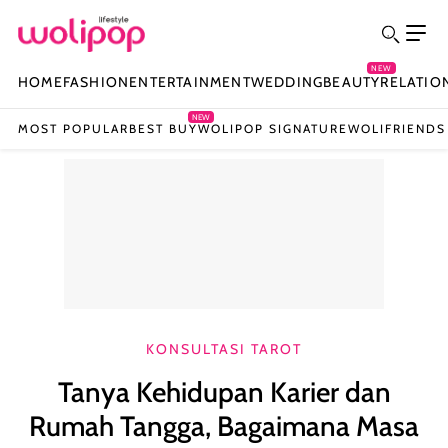
NEW
HOME
FASHION
ENTERTAINMENT
WEDDING
BEAUTY
RELATIO
NEW
MOST POPULAR
BEST BUY
WOLIPOP SIGNATURE
WOLIFRIENDS
KONSULTASI TAROT
Tanya Kehidupan Karier dan
Rumah Tangga, Bagaimana Masa