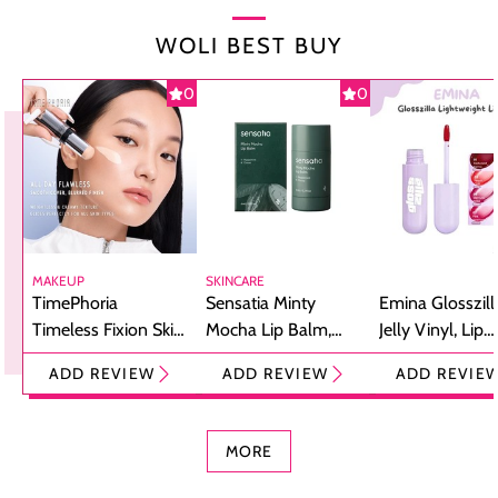
WOLI BEST BUY
0
0
MAKEUP
SKINCARE
TimePhoria
Sensatia Minty
Emina Glosszill
Timeless Fixion Skin
Mocha Lip Balm,
Jelly Vinyl, Lip
Tint Stick,
Pelembap Bibir
Cream Glossy
ADD REVIEW
ADD REVIEW
ADD REVIE
Foundation dan
dengan Aroma
Ringan dengan 
Concealer 2-in-1
Cokelat
Bibir Plumpy
MORE