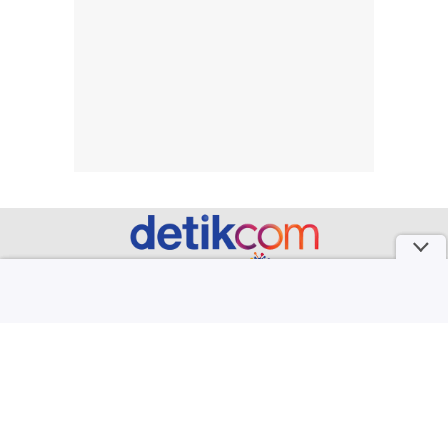
part of
Redaksi
Pedoman Media Siber
Karir
Kotak Pos
Info Iklan
Privacy Policy
Disclaimer
Download aplikasi detikcom
Copyright @ 2026 detikcom. All right reserved