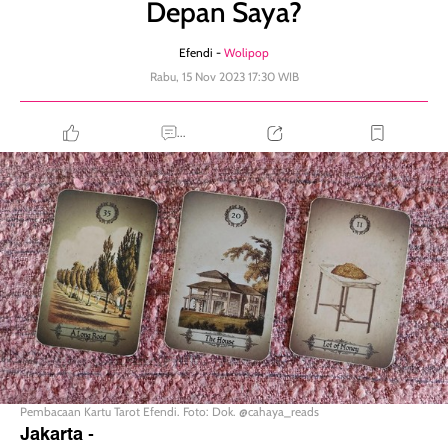
Depan Saya?
Efendi -
Wolipop
Rabu, 15 Nov 2023 17:30 WIB
...
Pembacaan Kartu Tarot Efendi. Foto: Dok. @cahaya_reads
Jakarta
-