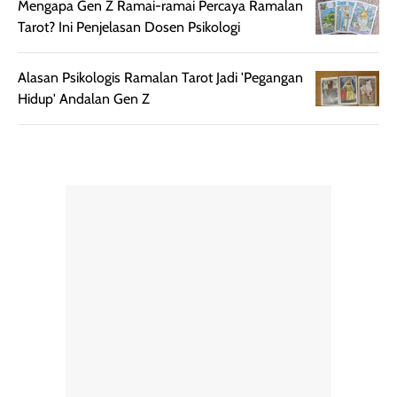
mudah digunakan
siang hari.
Mengapa Gen Z Ramai-ramai Percaya Ramalan
dan cukup ringkas
Meskipun begitu,
Tarot? Ini Penjelasan Dosen Psikologi
untuk dibawa saat
sunscreen tetap
bepergian.
perlu diaplikasikan
Alasan Psikologis Ramalan Tarot Jadi 'Pegangan
Semprotan yang
ulang sesuai
Hidup' Andalan Gen Z
dihasilkan juga
kebutuhan agar
merata sehingga
perlindungannya
memudahkan
tetap optimal.
pengaplikasian
Karena baru
tanpa membuat
pertama kali
rambut terasa
mencoba, review
berat. Perlu
ini berfokus pada
diingat bahwa
kesan awal
ketahanan aroma
penggunaan.
dapat berbeda
Penilaian
pada setiap orang,
mengenai
tergantung jenis
performa dalam
rambut, aktivitas,
jangka panjang,
dan kondisi
seperti