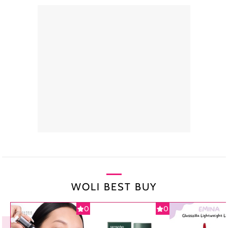
WOLI BEST BUY
0
0