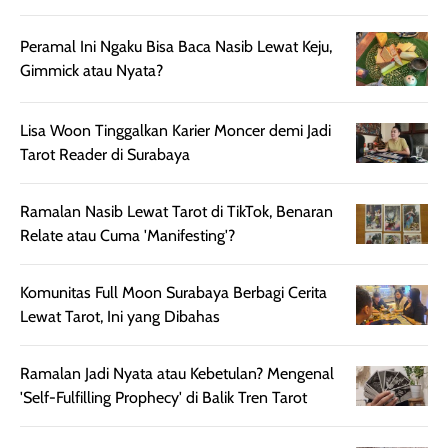
untuk aktivitas
akhir yang
juga. baru
harian, baik
membuat kulit
pemakaaian 6
Peramal Ini Ngaku Bisa Baca Nasib Lewat Keju,
sebelum maupun
tampak lebih
bulan tapi ker
Gimmick atau Nyata?
setelah
cerah, namun
bersihnya mu
beraktivitas di luar
hasilnya tetap
ku
Lisa Woon Tinggalkan Karier Moncer demi Jadi
ruangan. Selain
dapat berbeda
Tarot Reader di Surabaya
memberikan
pada setiap jenis
aroma pada
kulit. Produk ini
rambut, produk ini
mengandung
Ramalan Nasib Lewat Tarot di TikTok, Benaran
juga membantu
Amino dan
Relate atau Cuma 'Manifesting'?
rambut terasa
Vitamin C, serta
lebih halus dan
dilengkapi SPF 35
Komunitas Full Moon Surabaya Berbagi Cerita
mudah diatur
PA+++ untuk
Lewat Tarot, Ini yang Dibahas
setelah
membantu
diaplikasikan.
melindungi kulit
Ramalan Jadi Nyata atau Kebetulan? Mengenal
Kemasannya
dari paparan sinar
'Self-Fulfilling Prophecy' di Balik Tren Tarot
praktis dengan
UV saat
botol spray yang
beraktivitas di