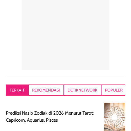
rambut sehari-
Kemasannya
sensai dinginy
hari. Pengalaman
ringkas sehingga
ada efek
penggunaan yang
mudah disimpan
lembabnya ju
konsisten menjadi
di dalam pouch
karna kulit aku
alasan produk ini
atau dibawa saat
kering meront
tetap masuk
bepergian. Dari
Kalau dipakai
dalam rutinitas.
penggunaan
dibawah mak
Hair mist ini
pertama,
juga ga peelin
memiliki aroma
teksturnya terasa
jadi nyaman gi
yang lembut dan
ringan dan mudah
Packagingnya 
memberikan
diratakan di kulit.
plastik tutup ul
kesan rambut
Produk juga
mutul botolny
lebih segar
memberikan hasil
meruncing jadi
TERKAIT
REKOMENDASI
DETIKNETWORK
POPULER
setelah
akhir yang
pas buat nakar
digunakan.
nyaman tanpa
sunscreennya.
Wanginya tidak
terasa lengket
terus udah SP
Prediksi Nasib Zodiak di 2026 Menurut Tarot:
terasa berlebihan
berlebihan. Varian
40 yang pasti
Capricorn, Aquarius, Pisces
sehingga tetap
Bright Glow
cocok dipakai 
nyaman dipakai
memberikan efek
aktifitas outdo