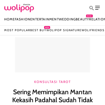
NEW
HOME
FASHION
ENTERTAINMENT
WEDDING
BEAUTY
RELATIO
NEW
MOST POPULAR
BEST BUY
WOLIPOP SIGNATURE
WOLIFRIENDS
KONSULTASI TAROT
Sering Memimpikan Mantan
Kekasih Padahal Sudah Tidak