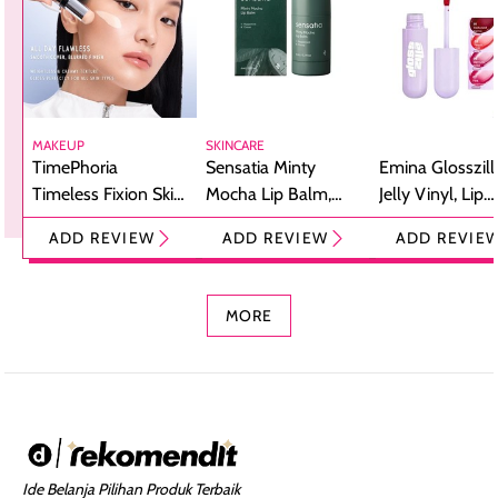
MAKEUP
SKINCARE
TimePhoria
Sensatia Minty
Emina Glosszill
Timeless Fixion Skin
Mocha Lip Balm,
Jelly Vinyl, Lip
Tint Stick,
Pelembap Bibir
Cream Glossy
ADD REVIEW
ADD REVIEW
ADD REVIE
Foundation dan
dengan Aroma
Ringan dengan 
Concealer 2-in-1
Cokelat
Bibir Plumpy
MORE
Ide Belanja Pilihan Produk Terbaik