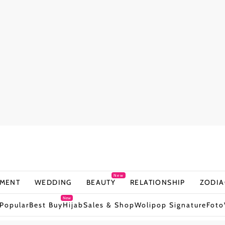
New
NMENT
WEDDING
BEAUTY
RELATIONSHIP
ZODIA
New
Popular
Best Buy
Hijab
Sales & Shop
Wolipop Signature
Foto