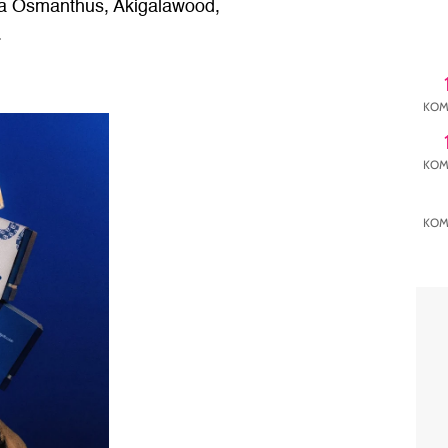
ga Osmanthus, Akigalawood,
.
KOM
KOM
KOM