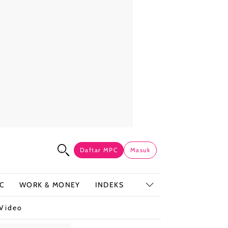
Daftar MPC
Masuk
C
WORK & MONEY
INDEKS
Video