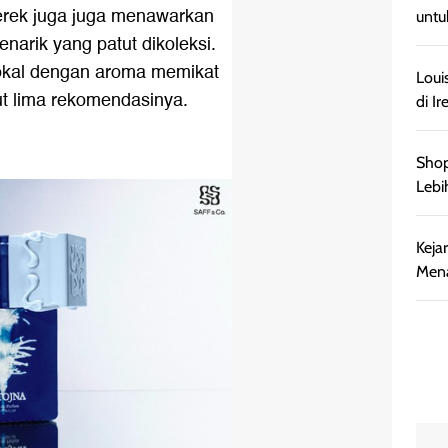
erek juga juga menawarkan
untu
arik yang patut dikoleksi.
okal dengan aroma memikat
Loui
ut lima rekomendasinya.
di Ir
Shop
Lebi
Keja
Mena