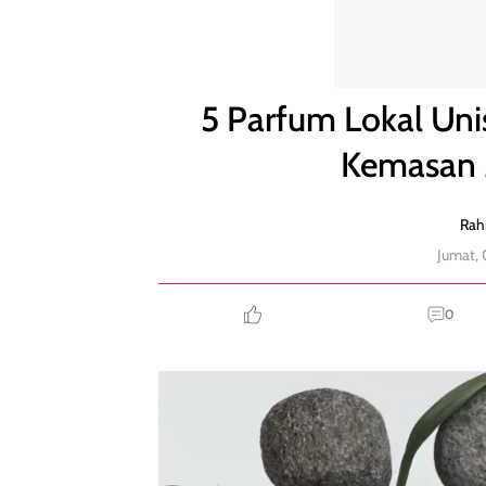
5 Parfum Lokal Unisex Wajib Dikoleksi, Punya Ke
5 Parfum Lokal Uni
Kemasan 
Rah
Jumat, 
0