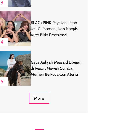
3
BLACKPINK Rayakan Ultah
ke-10, Momen Jisoo Nangis
Auto Bikin Emosional
4
Gaya Aaliyah Massaid Liburan
di Resort Mewah Sumba,
Momen Berkuda Curi Atensi
5
More