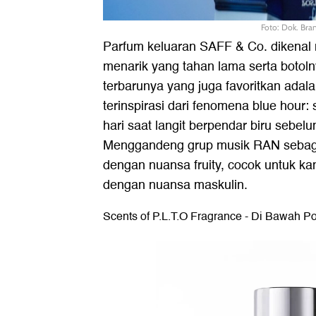
Foto: Dok. Bra
Parfum keluaran SAFF & Co. dikenal 
menarik yang tahan lama serta botoln
terbarunya yang juga favoritkan ada
terinspirasi dari fenomena blue hour:
hari saat langit berpendar biru sebelu
Menggandeng grup musik RAN sebag
dengan nuansa fruity, cocok untuk k
dengan nuansa maskulin.
Scents of P.L.T.O Fragrance - Di Bawah P