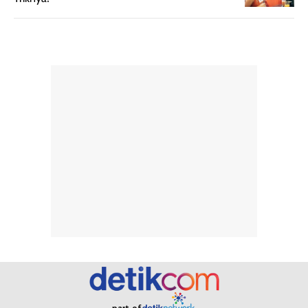
diingat bahwa
kesan awal
ketahanan aroma
penggunaan.
dapat berbeda
Penilaian
pada setiap orang,
mengenai
tergantung jenis
performa dalam
rambut, aktivitas,
jangka panjang,
dan kondisi
seperti
lingkungan.
kenyamanan
Namun, dari
setelah
pengalaman
pemakaian rutin
penggunaan
atau
hingga repurchase
kecocokannya
beberapa kali,
pada berbagai
performanya
kondisi kulit,
terasa cukup
masih
konsisten untuk
memerlukan
penggunaan
penggunaan lebih
sehari-hari.
lanjut.