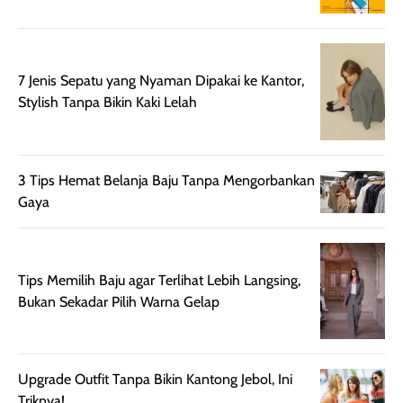
lebih halus dan
dilengkapi SPF 35
mudah diatur
PA+++ untuk
setelah
membantu
diaplikasikan.
melindungi kulit
7 Jenis Sepatu yang Nyaman Dipakai ke Kantor,
Kemasannya
dari paparan sinar
Stylish Tanpa Bikin Kaki Lelah
praktis dengan
UV saat
botol spray yang
beraktivitas di
mudah digunakan
siang hari.
dan cukup ringkas
Meskipun begitu,
3 Tips Hemat Belanja Baju Tanpa Mengorbankan
untuk dibawa saat
sunscreen tetap
Gaya
bepergian.
perlu diaplikasikan
Semprotan yang
ulang sesuai
dihasilkan juga
kebutuhan agar
Tips Memilih Baju agar Terlihat Lebih Langsing,
merata sehingga
perlindungannya
Bukan Sekadar Pilih Warna Gelap
memudahkan
tetap optimal.
pengaplikasian
Karena baru
tanpa membuat
pertama kali
rambut terasa
mencoba, review
Upgrade Outfit Tanpa Bikin Kantong Jebol, Ini
berat. Perlu
ini berfokus pada
Triknya!