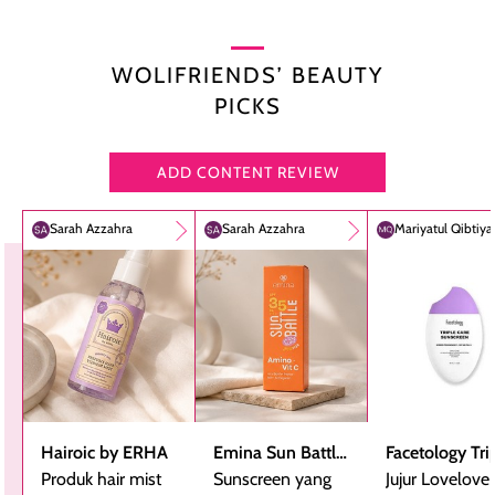
WOLIFRIENDS’ BEAUTY
PICKS
ADD CONTENT REVIEW
Sarah Azzahra
Sarah Azzahra
Mariyatul Qibtiy
Hairoic by ERHA
Emina Sun Battle
Facetology Tri
Produk hair mist
SPF 35 PA+++
Sunscreen yang
Care Sunscree
Jujur Lovelove