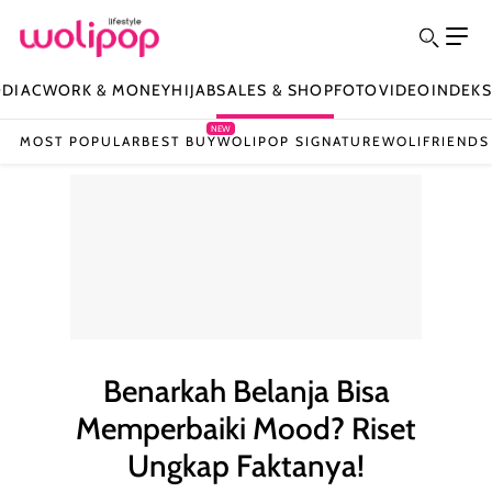
ODIAC
WORK & MONEY
HIJAB
SALES & SHOP
FOTO
VIDEO
INDEKS
NEW
MOST POPULAR
BEST BUY
WOLIPOP SIGNATURE
WOLIFRIENDS
Benarkah Belanja Bisa
Memperbaiki Mood? Riset
Ungkap Faktanya!