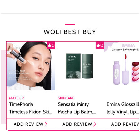
WOLI BEST BUY
0
0
MAKEUP
SKINCARE
TimePhoria
Sensatia Minty
Emina Glosszill
Timeless Fixion Skin
Mocha Lip Balm,
Jelly Vinyl, Lip
Tint Stick,
Pelembap Bibir
Cream Glossy
ADD REVIEW
ADD REVIEW
ADD REVIE
Foundation dan
dengan Aroma
Ringan dengan 
Concealer 2-in-1
Cokelat
Bibir Plumpy