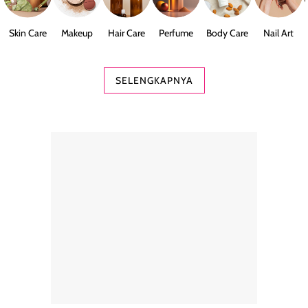
Skin Care
Makeup
Hair Care
Perfume
Body Care
Nail Art
SELENGKAPNYA