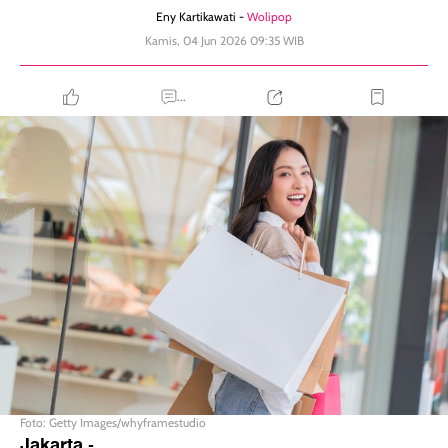
Eny Kartikawati -
Wolipop
Kamis, 04 Jun 2026 09:35 WIB
...
Foto: Getty Images/whyframestudio
Jakarta
-