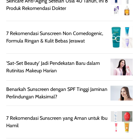
Skincare Anti-Aging Setelah Usia 40 Tahun, Ini 8
rambut, produk ini
mengandung
Produk Rekomendasi Dokter
juga membantu
Amino dan
rambut terasa
Vitamin C, serta
lebih halus dan
dilengkapi SPF 35
7 Rekomendasi Sunscreen Non Comedogenic,
mudah diatur
PA+++ untuk
Formula Ringan & Kulit Bebas Jerawat
setelah
membantu
diaplikasikan.
melindungi kulit
Kemasannya
dari paparan sinar
'Sat-Set Beauty' Jadi Pendekatan Baru dalam
praktis dengan
UV saat
Rutinitas Makeup Harian
botol spray yang
beraktivitas di
mudah digunakan
siang hari.
dan cukup ringkas
Meskipun begitu,
Benarkah Sunscreen dengan SPF Tinggi Jaminan
untuk dibawa saat
sunscreen tetap
Perlindungan Maksimal?
bepergian.
perlu diaplikasikan
Semprotan yang
ulang sesuai
dihasilkan juga
kebutuhan agar
7 Rekomendasi Sunscreen yang Aman untuk Ibu
merata sehingga
perlindungannya
Hamil
memudahkan
tetap optimal.
pengaplikasian
Karena baru