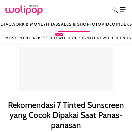
ODIAC
WORK & MONEY
HIJAB
SALES & SHOP
FOTO
VIDEO
INDEKS
NEW
MOST POPULAR
BEST BUY
WOLIPOP SIGNATURE
WOLIFRIENDS
Rekomendasi 7 Tinted Sunscreen
yang Cocok Dipakai Saat Panas-
panasan