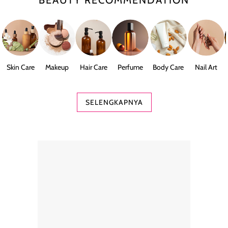
Skin Care
Makeup
Hair Care
Perfume
Body Care
Nail Art
SELENGKAPNYA