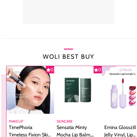
WOLI BEST BUY
0
0
MAKEUP
SKINCARE
TimePhoria
Sensatia Minty
Emina Glosszill
Timeless Fixion Skin
Mocha Lip Balm,
Jelly Vinyl, Lip