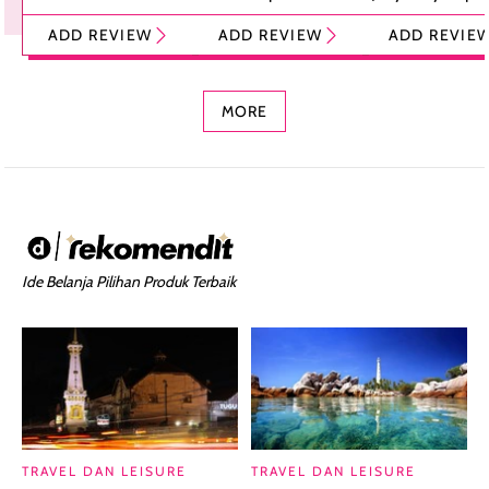
Tint Stick,
Pelembap Bibir
Cream Glossy
ADD REVIEW
ADD REVIEW
ADD REVIE
Foundation dan
dengan Aroma
Ringan dengan 
Concealer 2-in-1
Cokelat
Bibir Plumpy
MORE
Ide Belanja Pilihan Produk Terbaik
TRAVEL DAN LEISURE
TRAVEL DAN LEISURE