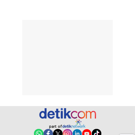
tanpa membuat
pertama kali
rambut terasa
mencoba, review
berat. Perlu
ini berfokus pada
diingat bahwa
kesan awal
ketahanan aroma
penggunaan.
dapat berbeda
Penilaian
pada setiap orang,
mengenai
tergantung jenis
performa dalam
rambut, aktivitas,
jangka panjang,
dan kondisi
seperti
lingkungan.
kenyamanan
Namun, dari
setelah
pengalaman
pemakaian rutin
penggunaan
atau
hingga repurchase
kecocokannya
beberapa kali,
pada berbagai
performanya
kondisi kulit,
part of
terasa cukup
masih