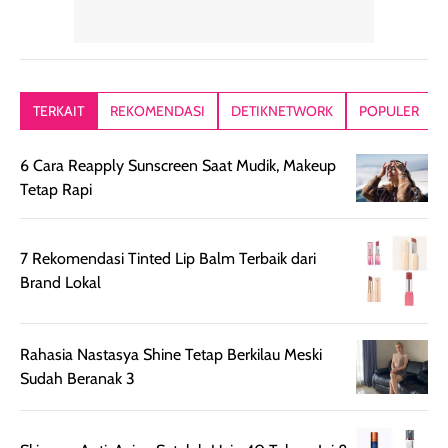
memiliki aroma
teksturnya terasa
jadi nyaman gi
yang lembut dan
ringan dan mudah
Packagingnya 
memberikan
diratakan di kulit.
plastik tutup ul
kesan rambut
Produk juga
mutul botolny
lebih segar
memberikan hasil
meruncing jadi
TERKAIT
REKOMENDASI
DETIKNETWORK
POPULER
setelah
akhir yang
pas buat nakar
digunakan.
nyaman tanpa
sunscreennya.
6 Cara Reapply Sunscreen Saat Mudik, Makeup
Wanginya tidak
terasa lengket
terus udah SP
Tetap Rapi
terasa berlebihan
berlebihan. Varian
40 yang pasti
sehingga tetap
Bright Glow
cocok dipakai 
nyaman dipakai
memberikan efek
aktifitas outdo
7 Rekomendasi Tinted Lip Balm Terbaik dari
untuk aktivitas
akhir yang
juga. baru
Brand Lokal
harian, baik
membuat kulit
pemakaaian 6
sebelum maupun
tampak lebih
bulan tapi ker
setelah
cerah, namun
bersihnya mu
Rahasia Nastasya Shine Tetap Berkilau Meski
beraktivitas di luar
hasilnya tetap
ku
Sudah Beranak 3
ruangan. Selain
dapat berbeda
memberikan
pada setiap jenis
aroma pada
kulit. Produk ini