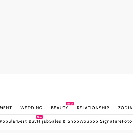
New
NMENT
WEDDING
BEAUTY
RELATIONSHIP
ZODIA
New
Popular
Best Buy
Hijab
Sales & Shop
Wolipop Signature
Foto