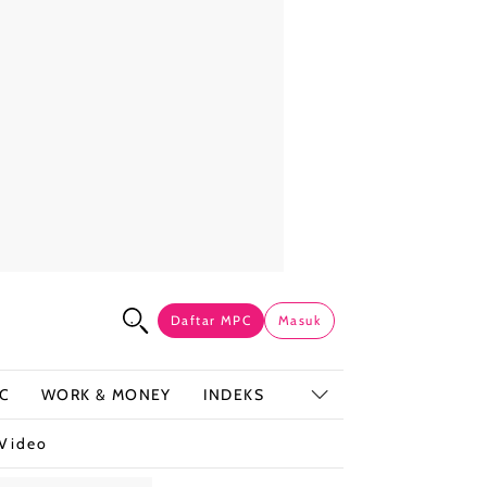
Daftar MPC
Masuk
C
WORK & MONEY
INDEKS
Video