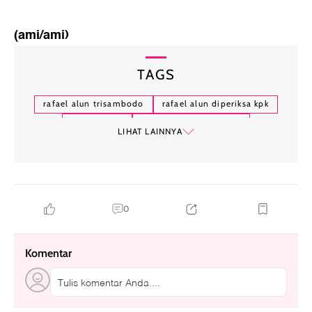
(ami/ami)
TAGS
rafael alun trisambodo
rafael alun diperiksa kpk
tas branded
lelang barang koruptor
LIHAT LAINNYA
0
Komentar
Tulis komentar Anda....