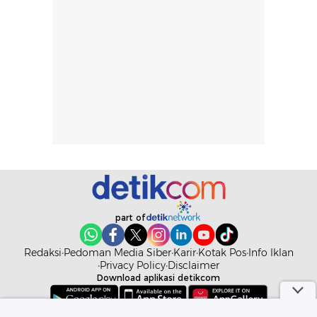
lingkungan.
kenyamanan
Namun, dari
setelah
pengalaman
pemakaian rutin
penggunaan
atau
hingga repurchase
kecocokannya
beberapa kali,
pada berbagai
performanya
kondisi kulit,
terasa cukup
masih
konsisten untuk
memerlukan
penggunaan
penggunaan lebih
sehari-hari.
lanjut.
part of
Redaksi
Pedoman Media Siber
Karir
Kotak Pos
Info Iklan
Privacy Policy
Disclaimer
Download aplikasi detikcom
Copyright @ 2026 detikcom. All right reserved