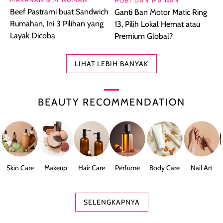
HOBI DAN MAINAN
Beef Pastrami buat Sandwich
Ganti Ban Motor Matic Ring
Rumahan, Ini 3 Pilihan yang
13, Pilih Lokal Hemat atau
Layak Dicoba
Premium Global?
LIHAT LEBIH BANYAK
BEAUTY RECOMMENDATION
Skin Care
Makeup
Hair Care
Perfume
Body Care
Nail Art
SELENGKAPNYA