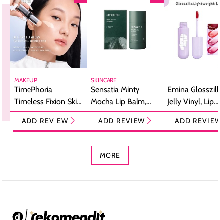
MAKEUP
SKINCARE
TimePhoria
Sensatia Minty
Emina Glosszill
Timeless Fixion Skin
Mocha Lip Balm,
Jelly Vinyl, Lip
Tint Stick,
Pelembap Bibir
Cream Glossy
ADD REVIEW
ADD REVIEW
ADD REVIE
Foundation dan
dengan Aroma
Ringan dengan 
Concealer 2-in-1
Cokelat
Bibir Plumpy
MORE