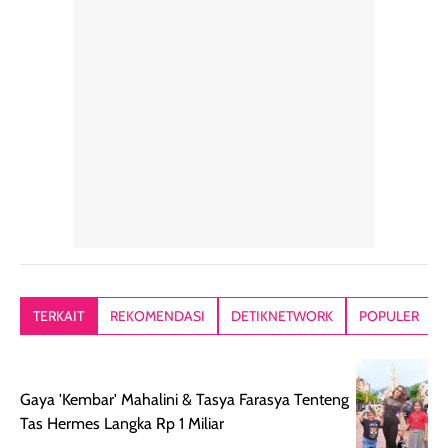
rambut sehari-
Kemasannya
sensai dinginy
hari. Pengalaman
ringkas sehingga
ada efek
penggunaan yang
mudah disimpan
lembabnya ju
konsisten menjadi
di dalam pouch
karna kulit aku
alasan produk ini
atau dibawa saat
kering meront
tetap masuk
bepergian. Dari
Kalau dipakai
dalam rutinitas.
penggunaan
dibawah mak
Hair mist ini
pertama,
juga ga peelin
memiliki aroma
teksturnya terasa
jadi nyaman gi
yang lembut dan
ringan dan mudah
Packagingnya 
memberikan
diratakan di kulit.
plastik tutup ul
kesan rambut
Produk juga
mutul botolny
lebih segar
memberikan hasil
meruncing jadi
TERKAIT
REKOMENDASI
DETIKNETWORK
POPULER
setelah
akhir yang
pas buat nakar
digunakan.
nyaman tanpa
sunscreennya.
Wanginya tidak
terasa lengket
terus udah SP
Gaya 'Kembar' Mahalini & Tasya Farasya Tenteng
terasa berlebihan
berlebihan. Varian
40 yang pasti
Tas Hermes Langka Rp 1 Miliar
sehingga tetap
Bright Glow
cocok dipakai 