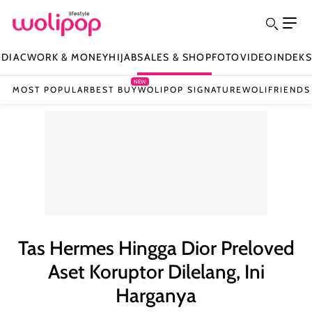
ODIAC
WORK & MONEY
HIJAB
SALES & SHOP
FOTO
VIDEO
INDEKS
NEW
MOST POPULAR
BEST BUY
WOLIPOP SIGNATURE
WOLIFRIENDS
Tas Hermes Hingga Dior Preloved
Aset Koruptor Dilelang, Ini
Harganya