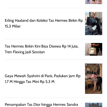
nyaman dipakai
memberikan efek
aktifitas outdo
untuk aktivitas
akhir yang
juga. baru
harian, baik
membuat kulit
pemakaaian 6
sebelum maupun
tampak lebih
bulan tapi ker
Erling Haaland dan Koleksi Tas Hermes Birkin Rp
setelah
cerah, namun
bersihnya mu
15,3 Miliar
beraktivitas di luar
hasilnya tetap
ku
ruangan. Selain
dapat berbeda
memberikan
pada setiap jenis
Tas Hermes Birkin Kini Bisa Disewa Rp 14 Juta,
aroma pada
kulit. Produk ini
Tren Flexing Jadi Sorotan
rambut, produk ini
mengandung
juga membantu
Amino dan
rambut terasa
Vitamin C, serta
lebih halus dan
dilengkapi SPF 35
mudah diatur
PA+++ untuk
Gaya Mewah Syahrini di Paris, Padukan Jam Rp
setelah
membantu
1,7 M Hingga Tas Mini Rp 5,3 M
diaplikasikan.
melindungi kulit
Kemasannya
dari paparan sinar
praktis dengan
UV saat
botol spray yang
beraktivitas di
Penampakan Tas Dior hingga Hermes Sandra