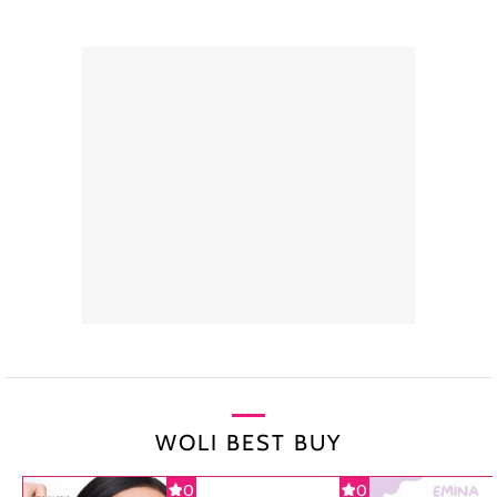
WOLI BEST BUY
0
0