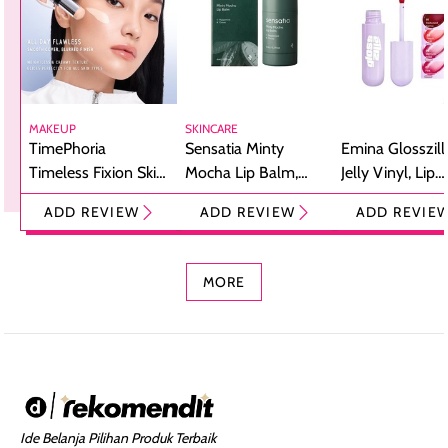
MAKEUP
SKINCARE
TimePhoria
Sensatia Minty
Emina Glosszill
Timeless Fixion Skin
Mocha Lip Balm,
Jelly Vinyl, Lip
Tint Stick,
Pelembap Bibir
Cream Glossy
ADD REVIEW
ADD REVIEW
ADD REVIE
Foundation dan
dengan Aroma
Ringan dengan 
Concealer 2-in-1
Cokelat
Bibir Plumpy
MORE
Ide Belanja Pilihan Produk Terbaik