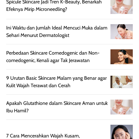
tahannya bagus
must try this one
kulit asli, cuma
Spicule Skincare Jadi Tren K-Beauty, Benarkah
untuk kulit normal
💖💕✨.
lebih rata, seha
Efeknya Mirip Microneedling?
hingga kombinasi,
dan fresh. Coc
namun pada kulit
banget buat
Ini Waktu dan Jumlah Ideal Mencuci Muka dalam
sangat berminyak
dipakai daily, b
Sehari Menurut Dermatologist
mungkin butuh
ke kantor, kulia
touch-up setelah
ataupun sekad
beberapa jam.
jalan santai. Pl
Perbedaan Skincare Comedogenic dan Non-
Meski harganya
point lainnya,
comedogenic, Kenali agar Tak Jerawatan
cukup tinggi,
produk ini juga
kualitasnya
minim oksidasi
9 Urutan Basic Skincare Malam yang Benar agar
sepadan. Bedak
jadi warnanya
Kulit Wajah Terawat dan Cerah
ini cocok untuk
tetap stabil
kamu yang
setelah beber
Apakah Glutathione dalam Skincare Aman untuk
menginginkan
jam dipakai.
Ibu Hamil?
tampilan flawless,
Shade Carame
ringan, dan
juga pas di kuli
berkelas —
bikin complex
sempurna untuk
terlihat hangat
7 Cara Mencerahkan Wajah Kusam,