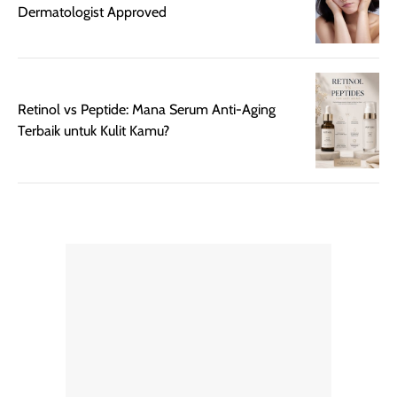
daily look
dan natural. K
Dermatologist Approved
maupun acara
kamu suka
spesial.
makeup yang
ringan dengan
hasil natural,
Retinol vs Peptide: Mana Serum Anti-Aging
menurutku E
Terbaik untuk Kulit Kamu?
Skin Tint ini wa
banget dicoba.