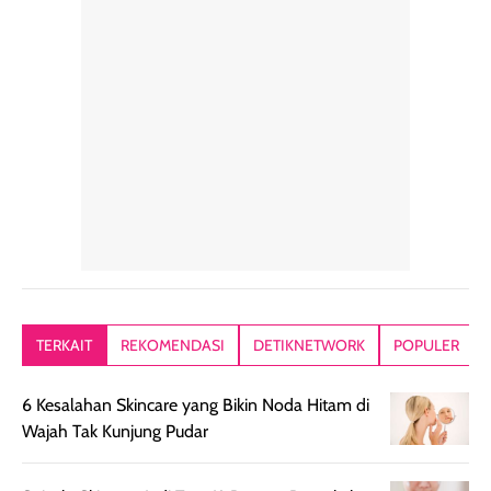
kulit diberi efek
dipakai sehari hari
beberapa kali.
blur filter.
apalagi di musim
Teksturnya rin
Teksturnya ringan,
yang lagi panas
gampang
lembut, dan
panasnya ini.
dibaurkan paka
mudah dibaurkan
Teksturny blend-
jari, sponge,
tanpa terasa
able, tidak ada
ataupun brush
tebal. Hasil
wangi yang
Pas diaplikasi
akhirnya satin-
menyengat dan
langsung
matte, membuat
bikin kulit kita
menyatu di kuli
wajah tampak
terasa halus dan
jadi hasilnya
mulus dan segar
menyamarkan
kelihatan natur
tanpa terlihat
pori pori, enak
tanpa terasa
kering. Kemasan
banget dipakai
berat. Yang pa
TERKAIT
REKOMENDASI
DETIKNETWORK
POPULER
rose gold-nya
sebelum make up.
aku suka, finis
elegan dan tipis,
Pokonya produk
nya benar-ben
6 Kesalahan Skincare yang Bikin Noda Hitam di
meski agak rapuh
suncreen ter- the
skin like but
Wajah Tak Kunjung Pudar
jika sering dibawa
best sejauh ini dari
better. Kulit te
bepergian. Daya
wardah. You guys
terlihat seperti