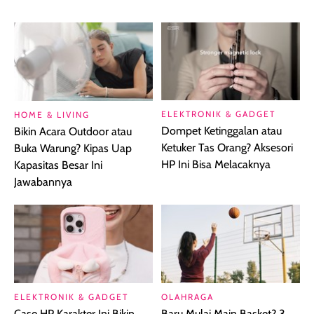
ELEKTRONIK & GADGET
HOME & LIVING
Dompet Ketinggalan atau
Bikin Acara Outdoor atau
Ketuker Tas Orang? Aksesori
Buka Warung? Kipas Uap
HP Ini Bisa Melacaknya
Kapasitas Besar Ini
Jawabannya
ELEKTRONIK & GADGET
OLAHRAGA
Case HP Karakter Ini Bikin
Baru Mulai Main Basket? 3