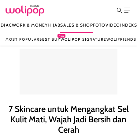
ODIAC
WORK & MONEY
HIJAB
SALES & SHOP
FOTO
VIDEO
INDEKS
NEW
MOST POPULAR
BEST BUY
WOLIPOP SIGNATURE
WOLIFRIENDS
7 Skincare untuk Mengangkat Sel
Kulit Mati, Wajah Jadi Bersih dan
Cerah