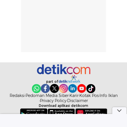
rambut, aktivitas,
jangka panjang,
dan kondisi
seperti
lingkungan.
kenyamanan
Namun, dari
setelah
pengalaman
pemakaian rutin
penggunaan
atau
hingga repurchase
kecocokannya
beberapa kali,
pada berbagai
performanya
kondisi kulit,
terasa cukup
masih
konsisten untuk
memerlukan
penggunaan
penggunaan lebih
part of
sehari-hari.
lanjut.
Redaksi
Pedoman Media Siber
Karir
Kotak Pos
Info Iklan
Privacy Policy
Disclaimer
Download aplikasi detikcom
Copyright @ 2026 detikcom. All right reserved