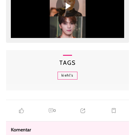
TAGS
kiehl's
0
Komentar