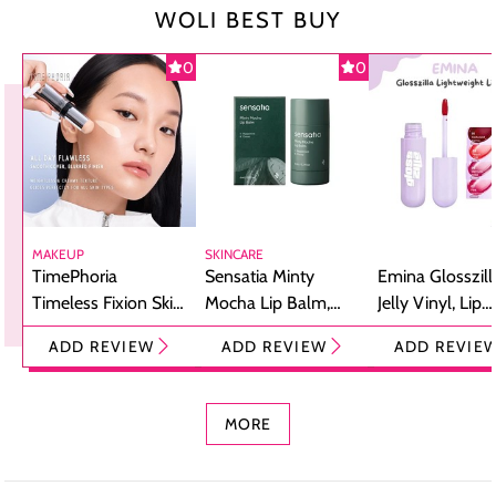
WOLI BEST BUY
0
0
MAKEUP
SKINCARE
TimePhoria
Sensatia Minty
Emina Glosszill
Timeless Fixion Skin
Mocha Lip Balm,
Jelly Vinyl, Lip
Tint Stick,
Pelembap Bibir
Cream Glossy
ADD REVIEW
ADD REVIEW
ADD REVIE
Foundation dan
dengan Aroma
Ringan dengan 
Concealer 2-in-1
Cokelat
Bibir Plumpy
MORE