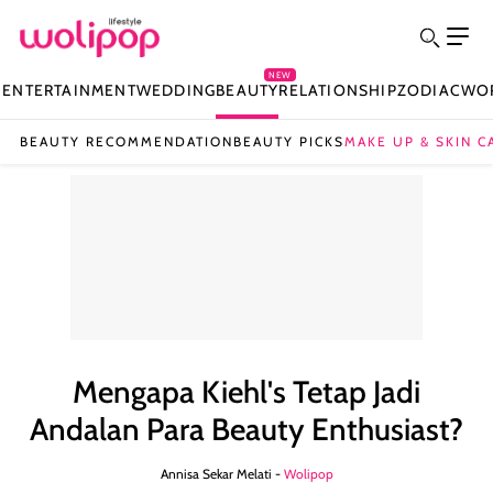
NEW
N
ENTERTAINMENT
WEDDING
BEAUTY
RELATIONSHIP
ZODIAC
WO
BEAUTY RECOMMENDATION
BEAUTY PICKS
MAKE UP & SKIN C
Mengapa Kiehl's Tetap Jadi
Andalan Para Beauty Enthusiast?
Annisa Sekar Melati -
Wolipop