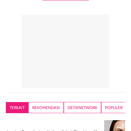
pelengkap
ukuran yang lebih
gampang
perawatan
praktis.
diratakan, ada
rambut sehari-
Kemasannya
sensai dinginy
hari. Pengalaman
ringkas sehingga
ada efek
penggunaan yang
mudah disimpan
lembabnya ju
konsisten menjadi
di dalam pouch
karna kulit aku
alasan produk ini
atau dibawa saat
kering meront
tetap masuk
bepergian. Dari
Kalau dipakai
dalam rutinitas.
penggunaan
dibawah mak
Hair mist ini
pertama,
juga ga peelin
memiliki aroma
teksturnya terasa
jadi nyaman gi
yang lembut dan
ringan dan mudah
Packagingnya 
memberikan
diratakan di kulit.
plastik tutup ul
kesan rambut
Produk juga
mutul botolny
lebih segar
memberikan hasil
meruncing jadi
TERKAIT
REKOMENDASI
DETIKNETWORK
POPULER
setelah
akhir yang
pas buat nakar
digunakan.
nyaman tanpa
sunscreennya.
Wanginya tidak
terasa lengket
terus udah SP