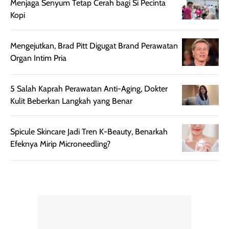
Menjaga Senyum Tetap Cerah bagi Si Pecinta
praktis dengan
UV saat
Kopi
botol spray yang
beraktivitas di
mudah digunakan
siang hari.
dan cukup ringkas
Meskipun begitu,
Mengejutkan, Brad Pitt Digugat Brand Perawatan
untuk dibawa saat
sunscreen tetap
Organ Intim Pria
bepergian.
perlu diaplikasikan
Semprotan yang
ulang sesuai
5 Salah Kaprah Perawatan Anti-Aging, Dokter
dihasilkan juga
kebutuhan agar
Kulit Beberkan Langkah yang Benar
merata sehingga
perlindungannya
memudahkan
tetap optimal.
pengaplikasian
Karena baru
Spicule Skincare Jadi Tren K-Beauty, Benarkah
tanpa membuat
pertama kali
Efeknya Mirip Microneedling?
rambut terasa
mencoba, review
berat. Perlu
ini berfokus pada
diingat bahwa
kesan awal
ketahanan aroma
penggunaan.
dapat berbeda
Penilaian
pada setiap orang,
mengenai
tergantung jenis
performa dalam