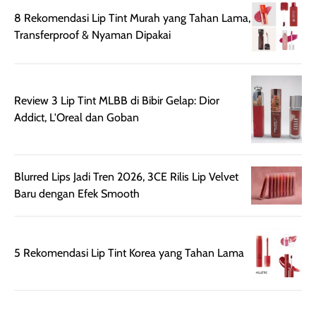
tampilan flawless,
Shade Carame
8 Rekomendasi Lip Tint Murah yang Tahan Lama,
ringan, dan
juga pas di kuli
Transferproof & Nyaman Dipakai
berkelas —
bikin complex
sempurna untuk
terlihat hangat
daily look
dan natural. K
maupun acara
kamu suka
Review 3 Lip Tint MLBB di Bibir Gelap: Dior
spesial.
makeup yang
Addict, L'Oreal dan Goban
ringan dengan
hasil natural,
menurutku E
Skin Tint ini wa
Blurred Lips Jadi Tren 2026, 3CE Rilis Lip Velvet
banget dicoba.
Baru dengan Efek Smooth
5 Rekomendasi Lip Tint Korea yang Tahan Lama