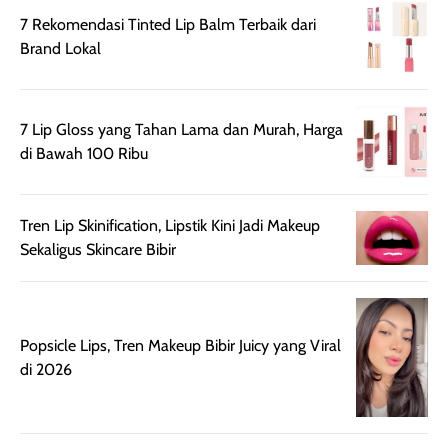
meski agak rapuh
suncreen ter- the
skin like but
7 Rekomendasi Tinted Lip Balm Terbaik dari
jika sering dibawa
best sejauh ini dari
better. Kulit te
Brand Lokal
bepergian. Daya
wardah. You guys
terlihat seperti
tahannya bagus
must try this one
kulit asli, cuma
untuk kulit normal
💖💕✨.
lebih rata, seha
7 Lip Gloss yang Tahan Lama dan Murah, Harga
hingga kombinasi,
dan fresh. Coc
di Bawah 100 Ribu
namun pada kulit
banget buat
sangat berminyak
dipakai daily, b
mungkin butuh
ke kantor, kulia
Tren Lip Skinification, Lipstik Kini Jadi Makeup
touch-up setelah
ataupun sekad
Sekaligus Skincare Bibir
beberapa jam.
jalan santai. Pl
Meski harganya
point lainnya,
cukup tinggi,
produk ini juga
kualitasnya
minim oksidasi
Popsicle Lips, Tren Makeup Bibir Juicy yang Viral
sepadan. Bedak
jadi warnanya
di 2026
ini cocok untuk
tetap stabil
kamu yang
setelah beber
menginginkan
jam dipakai.