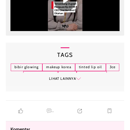
TAGS
bibir glowing
makeup korea
tinted lip oil
3ce
gummy oil tint
lip oil
tren makeup
LIHAT LAINNYA
...
Komentar