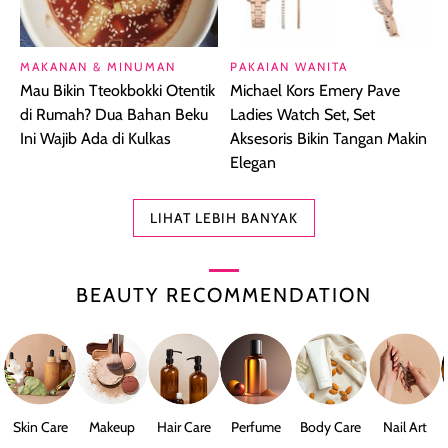
MAKANAN & MINUMAN
PAKAIAN WANITA
Mau Bikin Tteokbokki Otentik
Michael Kors Emery Pave
di Rumah? Dua Bahan Beku
Ladies Watch Set, Set
Ini Wajib Ada di Kulkas
Aksesoris Bikin Tangan Makin
Elegan
LIHAT LEBIH BANYAK
BEAUTY RECOMMENDATION
Skin Care
Makeup
Hair Care
Perfume
Body Care
Nail Art