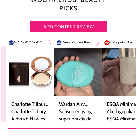
PICKS
ADD CONTENT REVIEW
N****a A****a P***i
Devia Rahmadhini
mela putri utami
Charlotte Tillbury
Wardah Airy
ESQA Minimal
Airbrush Flawless
Charlotte Tilbury
Smooth -
Sunscreen yang
Blurring Seru
Aku lagi pakai
Finish Powder
Airbrush Flawless
Sunscreen Serum
super praktis dan
Skin Tint SPF 
ESQA Minimali
Finsih Powder
bentuknya cantik
PA++
Blurring Seru
adalah bedak
(aku pakai yang
Skin Tint SPF 