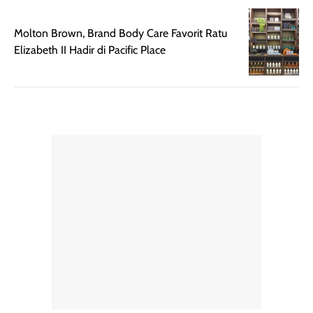
rambut terasa
mencoba, review
berat. Perlu
ini berfokus pada
Molton Brown, Brand Body Care Favorit Ratu
diingat bahwa
kesan awal
Elizabeth II Hadir di Pacific Place
ketahanan aroma
penggunaan.
dapat berbeda
Penilaian
pada setiap orang,
mengenai
tergantung jenis
performa dalam
rambut, aktivitas,
jangka panjang,
dan kondisi
seperti
lingkungan.
kenyamanan
Namun, dari
setelah
pengalaman
pemakaian rutin
penggunaan
atau
hingga repurchase
kecocokannya
beberapa kali,
pada berbagai
performanya
kondisi kulit,
terasa cukup
masih
konsisten untuk
memerlukan