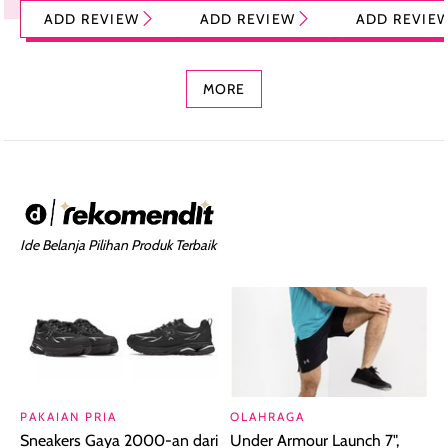
Tint Stick,
Pelembap Bibir
Cream Glossy
ADD REVIEW
ADD REVIEW
ADD REVIE
Foundation dan
dengan Aroma
Ringan dengan 
Concealer 2-in-1
Cokelat
Bibir Plumpy
MORE
Ide Belanja Pilihan Produk Terbaik
PAKAIAN PRIA
OLAHRAGA
Sneakers Gaya 2000-an dari
Under Armour Launch 7",