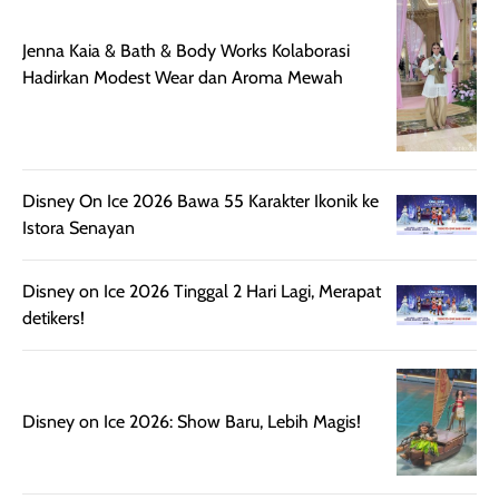
juga membantu
Amino dan
rambut terasa
Vitamin C, serta
Jenna Kaia & Bath & Body Works Kolaborasi
lebih halus dan
dilengkapi SPF 35
Hadirkan Modest Wear dan Aroma Mewah
mudah diatur
PA+++ untuk
setelah
membantu
diaplikasikan.
melindungi kulit
Kemasannya
dari paparan sinar
Disney On Ice 2026 Bawa 55 Karakter Ikonik ke
praktis dengan
UV saat
Istora Senayan
botol spray yang
beraktivitas di
mudah digunakan
siang hari.
dan cukup ringkas
Meskipun begitu,
Disney on Ice 2026 Tinggal 2 Hari Lagi, Merapat
untuk dibawa saat
sunscreen tetap
detikers!
bepergian.
perlu diaplikasikan
Semprotan yang
ulang sesuai
dihasilkan juga
kebutuhan agar
merata sehingga
perlindungannya
Disney on Ice 2026: Show Baru, Lebih Magis!
memudahkan
tetap optimal.
pengaplikasian
Karena baru
tanpa membuat
pertama kali