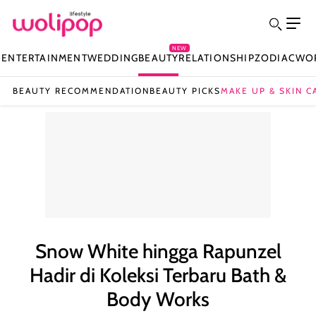
NEW
N
ENTERTAINMENT
WEDDING
BEAUTY
RELATIONSHIP
ZODIAC
WO
BEAUTY RECOMMENDATION
BEAUTY PICKS
MAKE UP & SKIN C
Snow White hingga Rapunzel
Hadir di Koleksi Terbaru Bath &
Body Works