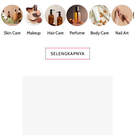
Skin Care
Makeup
Hair Care
Perfume
Body Care
Nail Art
SELENGKAPNYA