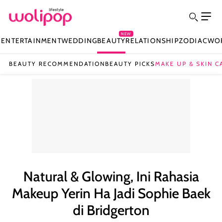
NEW
N
ENTERTAINMENT
WEDDING
BEAUTY
RELATIONSHIP
ZODIAC
WO
BEAUTY RECOMMENDATION
BEAUTY PICKS
MAKE UP & SKIN C
Natural & Glowing, Ini Rahasia
Makeup Yerin Ha Jadi Sophie Baek
di Bridgerton