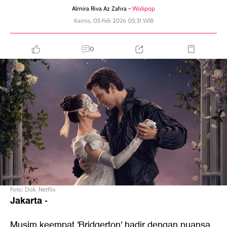
Almira Riva Az Zahra -
Wolipop
Kamis, 05 Feb 2026 05:31 WIB
0
Foto: Dok. Netflix
Jakarta
-
Musim keempat 'Bridgerton' hadir dengan nuansa