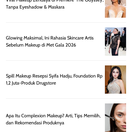
setelah
cerah, namun
bersihnya mu
Tanpa Eyeshadow & Maskara
beraktivitas di luar
hasilnya tetap
ku
ruangan. Selain
dapat berbeda
memberikan
pada setiap jenis
aroma pada
kulit. Produk ini
Glowing Maksimal, Ini Rahasia Skincare Artis
rambut, produk ini
mengandung
Sebelum Makeup di Met Gala 2026
juga membantu
Amino dan
rambut terasa
Vitamin C, serta
lebih halus dan
dilengkapi SPF 35
mudah diatur
PA+++ untuk
setelah
membantu
Spill Makeup Resepsi Syifa Hadju, Foundation Rp
diaplikasikan.
melindungi kulit
1,2 Juta-Produk Drugstore
Kemasannya
dari paparan sinar
praktis dengan
UV saat
botol spray yang
beraktivitas di
mudah digunakan
siang hari.
Apa Itu Complexion Makeup? Arti, Tips Memilih,
dan cukup ringkas
Meskipun begitu,
dan Rekomendasi Produknya
untuk dibawa saat
sunscreen tetap
bepergian.
perlu diaplikasikan