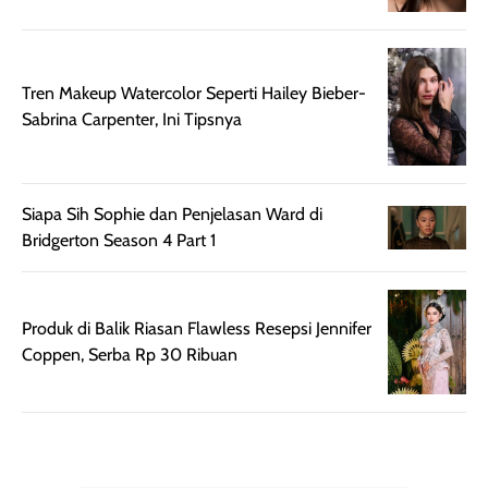
Semprotan yang
ulang sesuai
dihasilkan juga
kebutuhan agar
merata sehingga
perlindungannya
Tren Makeup Watercolor Seperti Hailey Bieber-
memudahkan
tetap optimal.
Sabrina Carpenter, Ini Tipsnya
pengaplikasian
Karena baru
tanpa membuat
pertama kali
rambut terasa
mencoba, review
berat. Perlu
ini berfokus pada
Siapa Sih Sophie dan Penjelasan Ward di
diingat bahwa
kesan awal
Bridgerton Season 4 Part 1
ketahanan aroma
penggunaan.
dapat berbeda
Penilaian
pada setiap orang,
mengenai
Produk di Balik Riasan Flawless Resepsi Jennifer
tergantung jenis
performa dalam
Coppen, Serba Rp 30 Ribuan
rambut, aktivitas,
jangka panjang,
dan kondisi
seperti
lingkungan.
kenyamanan
Namun, dari
setelah
pengalaman
pemakaian rutin