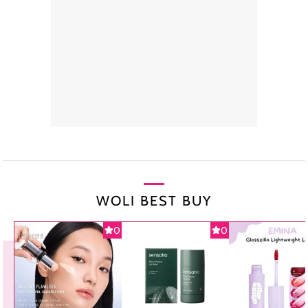
WOLI BEST BUY
0
0