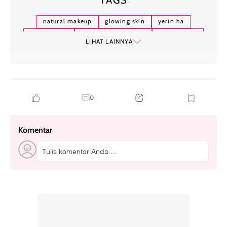
natural makeup
glowing skin
yerin ha
sophie baek
bridgerton season 4
makeup tips
LIHAT LAINNYA
0
Komentar
Tulis komentar Anda....