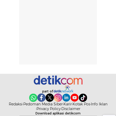
penggunaan
atau
hingga repurchase
kecocokannya
beberapa kali,
pada berbagai
performanya
kondisi kulit,
terasa cukup
masih
konsisten untuk
memerlukan
penggunaan
penggunaan lebih
sehari-hari.
lanjut.
part of
Redaksi
Pedoman Media Siber
Karir
Kotak Pos
Info Iklan
Privacy Policy
Disclaimer
Download aplikasi detikcom