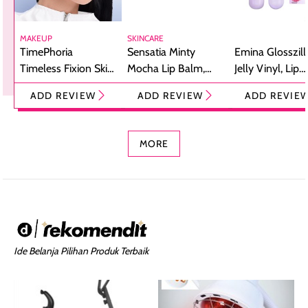
MAKEUP
SKINCARE
TimePhoria
Sensatia Minty
Emina Glosszill
Timeless Fixion Skin
Mocha Lip Balm,
Jelly Vinyl, Lip
Tint Stick,
Pelembap Bibir
Cream Glossy
ADD REVIEW
ADD REVIEW
ADD REVIE
Foundation dan
dengan Aroma
Ringan dengan 
Concealer 2-in-1
Cokelat
Bibir Plumpy
MORE
Ide Belanja Pilihan Produk Terbaik