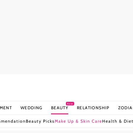
New
NMENT
WEDDING
BEAUTY
RELATIONSHIP
ZODIA
mmendation
Beauty Picks
Make Up & Skin Care
Health & Die