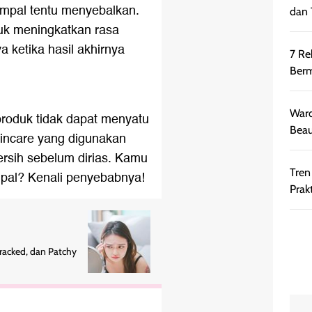
mpal tentu menyebalkan.
dan 
uk meningkatkan rasa
a ketika hasil akhirnya
7 Re
Berm
Ward
produk tidak dapat menyatu
Beau
kincare yang digunakan
ersih sebelum dirias. Kamu
Tren
al? Kenali penyebabnya!
Prakt
racked, dan Patchy