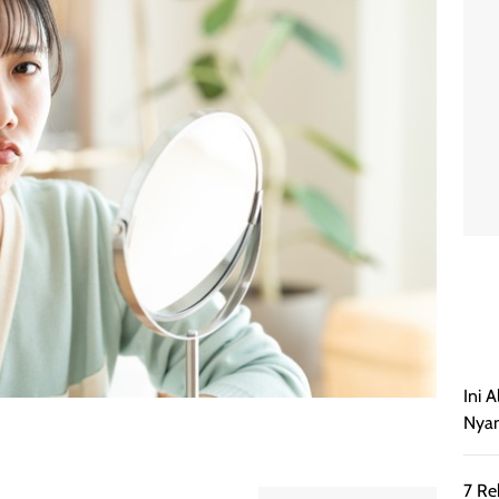
Ini 
Nyam
7 Re