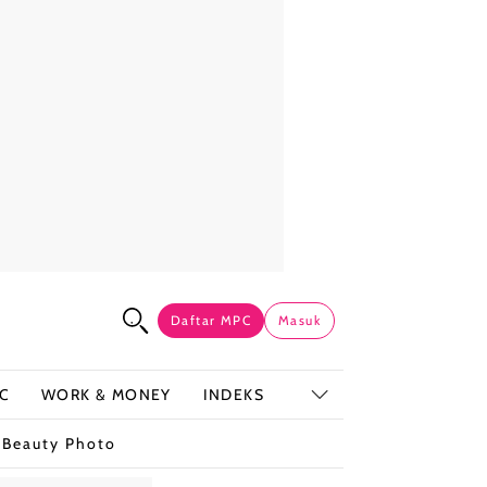
Daftar MPC
Masuk
C
WORK & MONEY
INDEKS
t
Beauty Photo