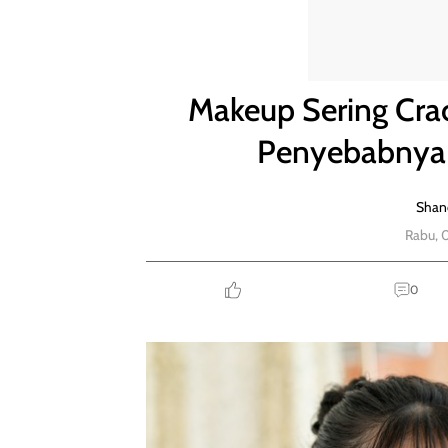
Makeup Sering Crack dan Menggumpal? Ini 8 Peny
Makeup Sering Cra
Penyebabnya 
Shand
Rabu, 
0