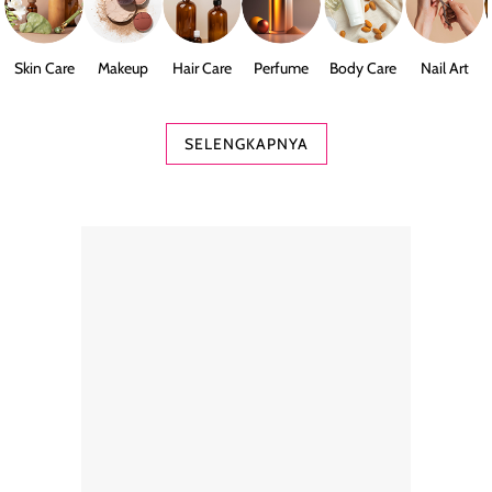
Skin Care
Makeup
Hair Care
Perfume
Body Care
Nail Art
SELENGKAPNYA