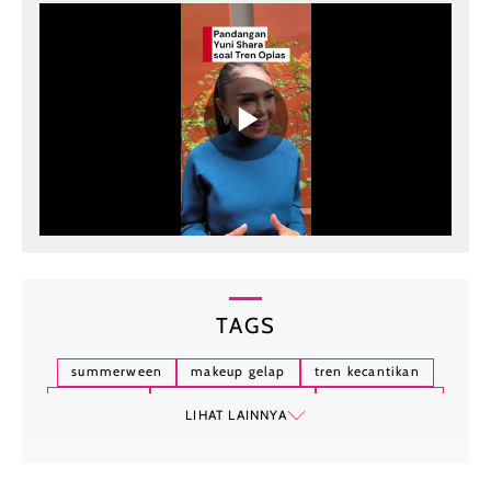
TAGS
summerween
makeup gelap
tren kecantikan
gaya horor
riasan musim panas
fashion gothic
LIHAT LAINNYA
lipstik hitam
gaya makeup unik