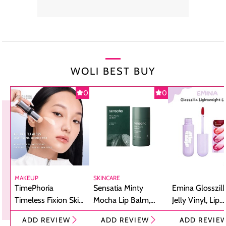
WOLI BEST BUY
0
0
MAKEUP
SKINCARE
TimePhoria
Sensatia Minty
Emina Glosszill
Timeless Fixion Skin
Mocha Lip Balm,
Jelly Vinyl, Lip
Tint Stick,
Pelembap Bibir
Cream Glossy
ADD REVIEW
ADD REVIEW
ADD REVIE
Foundation dan
dengan Aroma
Ringan dengan 