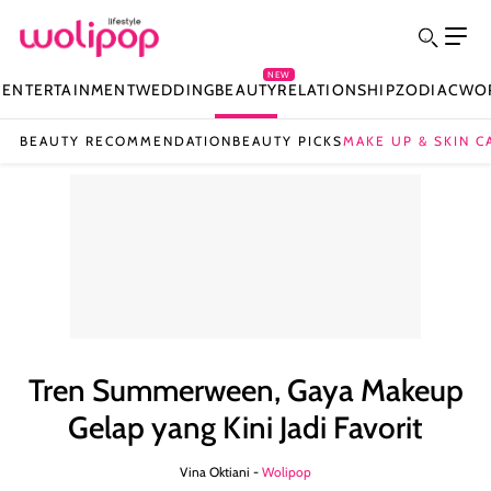
NEW
N
ENTERTAINMENT
WEDDING
BEAUTY
RELATIONSHIP
ZODIAC
WO
BEAUTY RECOMMENDATION
BEAUTY PICKS
MAKE UP & SKIN C
Tren Summerween, Gaya Makeup
Gelap yang Kini Jadi Favorit
Vina Oktiani -
Wolipop