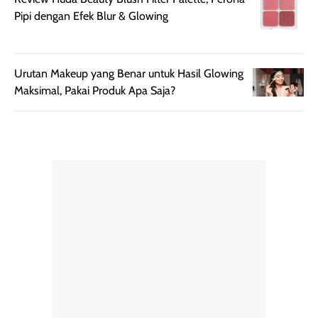
rambut terasa
mencoba, review
Pipi dengan Efek Blur & Glowing
berat. Perlu
ini berfokus pada
diingat bahwa
kesan awal
ketahanan aroma
penggunaan.
Urutan Makeup yang Benar untuk Hasil Glowing
dapat berbeda
Penilaian
Maksimal, Pakai Produk Apa Saja?
pada setiap orang,
mengenai
tergantung jenis
performa dalam
rambut, aktivitas,
jangka panjang,
dan kondisi
seperti
lingkungan.
kenyamanan
Namun, dari
setelah
pengalaman
pemakaian rutin
penggunaan
atau
hingga repurchase
kecocokannya
beberapa kali,
pada berbagai
performanya
kondisi kulit,
terasa cukup
masih
konsisten untuk
memerlukan
penggunaan
penggunaan lebih