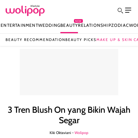
NEW
N
ENTERTAINMENT
WEDDING
BEAUTY
RELATIONSHIP
ZODIAC
WO
BEAUTY RECOMMENDATION
BEAUTY PICKS
MAKE UP & SKIN C
3 Tren Blush On yang Bikin Wajah
Segar
Kiki Oktaviani -
Wolipop