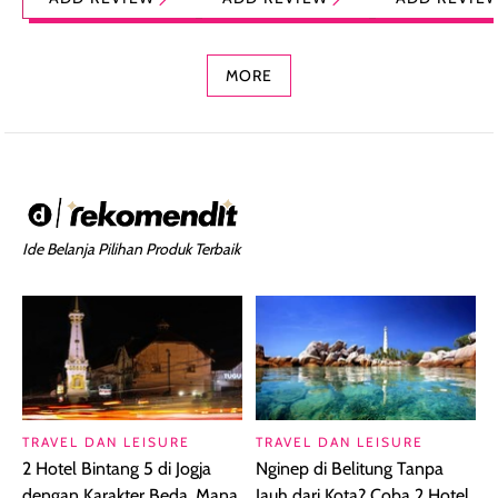
Foundation dan
dengan Aroma
Ringan dengan 
Concealer 2-in-1
Cokelat
Bibir Plumpy
MORE
Ide Belanja Pilihan Produk Terbaik
TRAVEL DAN LEISURE
TRAVEL DAN LEISURE
2 Hotel Bintang 5 di Jogja
Nginep di Belitung Tanpa
dengan Karakter Beda, Mana
Jauh dari Kota? Coba 2 Hotel