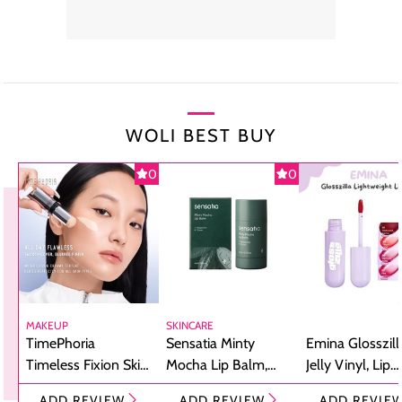
WOLI BEST BUY
0
0
MAKEUP
SKINCARE
TimePhoria
Sensatia Minty
Emina Glosszill
Timeless Fixion Skin
Mocha Lip Balm,
Jelly Vinyl, Lip
Tint Stick,
Pelembap Bibir
Cream Glossy
ADD REVIEW
ADD REVIEW
ADD REVIE