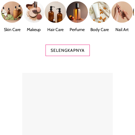
Skin Care
Makeup
Hair Care
Perfume
Body Care
Nail Art
SELENGKAPNYA