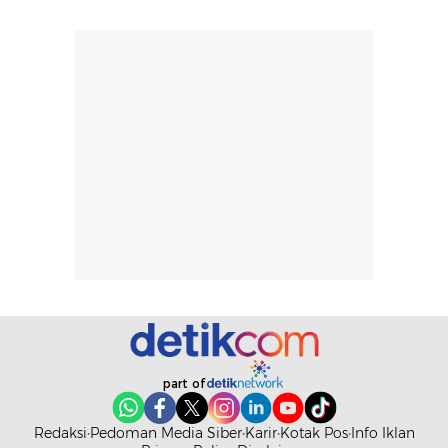
tergantung jenis
performa dalam
rambut, aktivitas,
jangka panjang,
dan kondisi
seperti
lingkungan.
kenyamanan
Namun, dari
setelah
pengalaman
pemakaian rutin
penggunaan
atau
hingga repurchase
kecocokannya
beberapa kali,
pada berbagai
performanya
kondisi kulit,
terasa cukup
masih
konsisten untuk
memerlukan
penggunaan
penggunaan lebih
sehari-hari.
lanjut.
part of
Redaksi
Pedoman Media Siber
Karir
Kotak Pos
Info Iklan