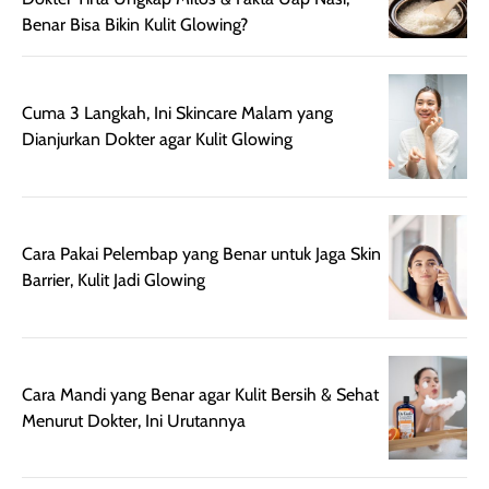
Wanginya tidak
terasa lengket
terus udah SP
Benar Bisa Bikin Kulit Glowing?
terasa berlebihan
berlebihan. Varian
40 yang pasti
sehingga tetap
Bright Glow
cocok dipakai 
nyaman dipakai
memberikan efek
aktifitas outdo
untuk aktivitas
akhir yang
juga. baru
Cuma 3 Langkah, Ini Skincare Malam yang
harian, baik
membuat kulit
pemakaaian 6
Dianjurkan Dokter agar Kulit Glowing
sebelum maupun
tampak lebih
bulan tapi ker
setelah
cerah, namun
bersihnya mu
beraktivitas di luar
hasilnya tetap
ku
ruangan. Selain
dapat berbeda
Cara Pakai Pelembap yang Benar untuk Jaga Skin
memberikan
pada setiap jenis
Barrier, Kulit Jadi Glowing
aroma pada
kulit. Produk ini
rambut, produk ini
mengandung
juga membantu
Amino dan
rambut terasa
Vitamin C, serta
Cara Mandi yang Benar agar Kulit Bersih & Sehat
lebih halus dan
dilengkapi SPF 35
Menurut Dokter, Ini Urutannya
mudah diatur
PA+++ untuk
setelah
membantu
diaplikasikan.
melindungi kulit