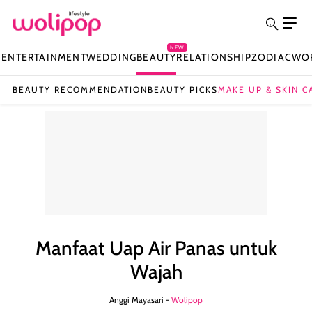
NEW
N
ENTERTAINMENT
WEDDING
BEAUTY
RELATIONSHIP
ZODIAC
WO
BEAUTY RECOMMENDATION
BEAUTY PICKS
MAKE UP & SKIN C
Manfaat Uap Air Panas untuk
Wajah
Anggi Mayasari -
Wolipop