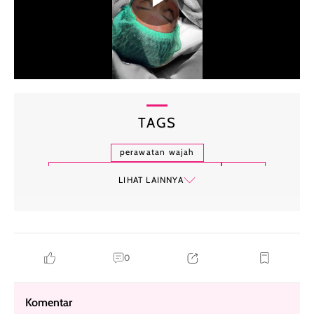
TAGS
perawatan wajah
manfaat uap air panas untuk wajah
wajah
LIHAT LAINNYA
uap air panas
tips kecantikan
0
Komentar