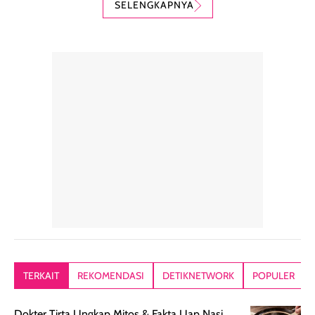
SELENGKAPNYA
digunakan sebagai
harian dalam
milky lotion,
pelengkap
ukuran yang lebih
gampang
perawatan
praktis.
diratakan, ada
rambut sehari-
Kemasannya
sensai dinginy
hari. Pengalaman
ringkas sehingga
ada efek
penggunaan yang
mudah disimpan
lembabnya ju
konsisten menjadi
di dalam pouch
karna kulit aku
alasan produk ini
atau dibawa saat
kering meront
tetap masuk
bepergian. Dari
Kalau dipakai
dalam rutinitas.
penggunaan
dibawah mak
Hair mist ini
pertama,
juga ga peelin
memiliki aroma
teksturnya terasa
jadi nyaman gi
yang lembut dan
ringan dan mudah
Packagingnya 
memberikan
diratakan di kulit.
plastik tutup ul
kesan rambut
Produk juga
mutul botolny
lebih segar
memberikan hasil
meruncing jadi
TERKAIT
REKOMENDASI
DETIKNETWORK
POPULER
setelah
akhir yang
pas buat nakar
digunakan.
nyaman tanpa
sunscreennya.
Dokter Tirta Ungkap Mitos & Fakta Uap Nasi,