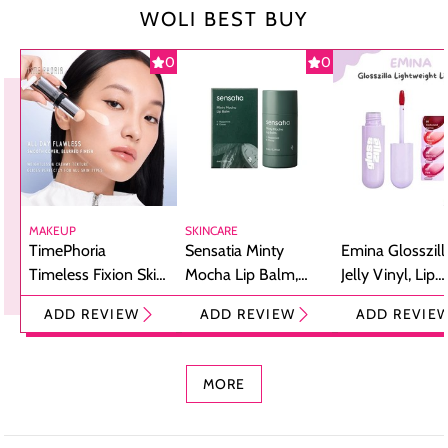
WOLI BEST BUY
0
0
MAKEUP
SKINCARE
TimePhoria
Sensatia Minty
Emina Glosszill
Timeless Fixion Skin
Mocha Lip Balm,
Jelly Vinyl, Lip
Tint Stick,
Pelembap Bibir
Cream Glossy
ADD REVIEW
ADD REVIEW
ADD REVIE
Foundation dan
dengan Aroma
Ringan dengan 
Concealer 2-in-1
Cokelat
Bibir Plumpy
MORE