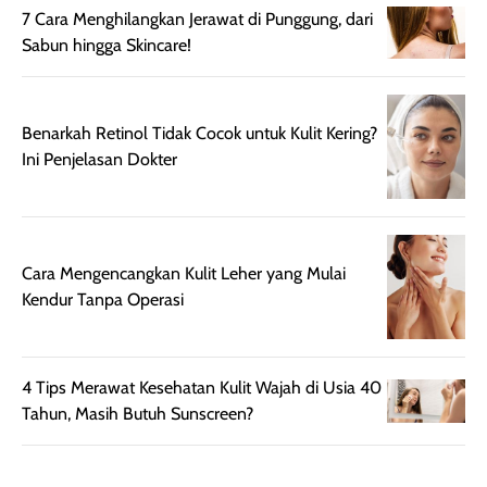
Kemasannya
dari paparan sinar
7 Cara Menghilangkan Jerawat di Punggung, dari
praktis dengan
UV saat
Sabun hingga Skincare!
botol spray yang
beraktivitas di
mudah digunakan
siang hari.
dan cukup ringkas
Meskipun begitu,
Benarkah Retinol Tidak Cocok untuk Kulit Kering?
untuk dibawa saat
sunscreen tetap
Ini Penjelasan Dokter
bepergian.
perlu diaplikasikan
Semprotan yang
ulang sesuai
dihasilkan juga
kebutuhan agar
merata sehingga
perlindungannya
Cara Mengencangkan Kulit Leher yang Mulai
memudahkan
tetap optimal.
Kendur Tanpa Operasi
pengaplikasian
Karena baru
tanpa membuat
pertama kali
rambut terasa
mencoba, review
berat. Perlu
ini berfokus pada
4 Tips Merawat Kesehatan Kulit Wajah di Usia 40
diingat bahwa
kesan awal
Tahun, Masih Butuh Sunscreen?
ketahanan aroma
penggunaan.
dapat berbeda
Penilaian
pada setiap orang,
mengenai